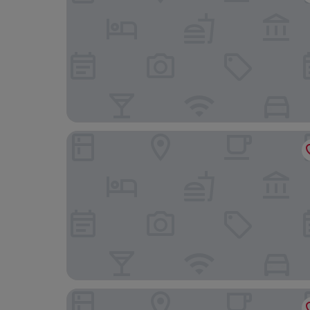
Yasuragi
Fågelbro Säteri