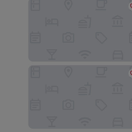
Skepparholmen Nacka
Villa Foresta