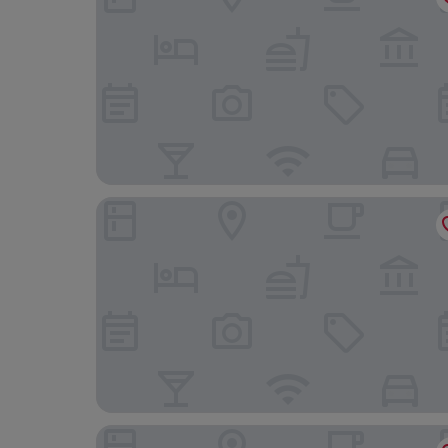
Skåvsjöholm hotell & konferens
Smådalarö Gård