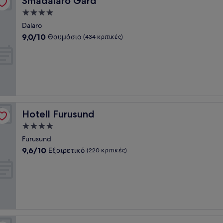
Smådalarö Gård
Κατάλυμα
με
Dalaro
4.0
9.0
9,0/10
Θαυμάσιο
(434 κριτικές)
αστέρια
στα
10,
Θαυμάσιο,
(434
κριτικές)
Hotell Furusund
Hotell Furusund
Κατάλυμα
με
Furusund
4.0
9.6
9,6/10
Εξαιρετικό
(220 κριτικές)
αστέρια
στα
10,
Εξαιρετικό,
(220
κριτικές)