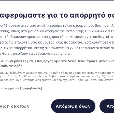
αφερόμαστε για το απόρρητό σ
 οι
16
συνεργάτες μας αποθηκεύουμε ή/και έχουμε πρόσβαση σε π
ευής, όπως στα μοναδικά στοιχεία ταυτοποίησης των cookies για τ
σία δεδομένων προσωπικού χαρακτήρα. Μπορείτε να αποδεχτείτε 
τείτε τις επιλογές σας κάνοντας κλικ παρακάτω, ή οποιαδήποτε στι
ολιτικής απορρήτου. Αυτές οι επιλογές θα γνωστοποιούνται στους 
δε θα επηρεάζουν τα δεδομένα περιήγησης.
Κερδίστε επιβραβεύσεις για κάθε
ι οι συνεργάτες μας επεξεργαζόμαστε δεδομένα προκειμένου ν
διανυκτέρευση που πραγματοποιείτε
ούν τα εξής:
ριβών δεδομένων γεωεντοπισμού. Ακριβής σάρωση χαρακτηριστικών συσκευής γ
 ταυτότητας. Αποθήκευση ή/και πρόσβαση στα δεδομένα μιας συσκευής. Εξατομι
και περιεχόμενο, μέτρηση διαφήμισης και περιεχομένου, έρευνα κοινού και ανάπτ
ίες
 συνεργατών (προμηθευτές)
Αύριο
Αυτό το σαββατοκύρια
7 Αυγ - 8 Αυγ
7 Αυγ - 9 Αυγ
 στην τοποθεσία Αρχιπέλαγο της 
νιση σκοπών
Απόρριψη όλων
Απ