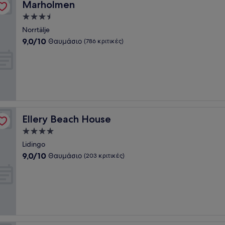
Marholmen
Marholmen
Κατάλυμα
με
Norrtälje
3.5
9.0
9,0/10
Θαυμάσιο
(786 κριτικές)
αστέρια
στα
10,
Θαυμάσιο,
(786
κριτικές)
Ellery Beach House
Ellery Beach House
Κατάλυμα
με
Lidingo
4.0
9.0
9,0/10
Θαυμάσιο
(203 κριτικές)
αστέρια
στα
10,
Θαυμάσιο,
(203
κριτικές)