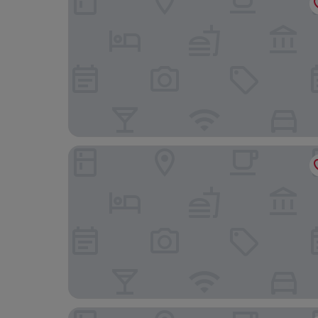
Hotell Furusund
Marholmen