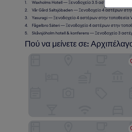
Waxholms Hotell
— Ξενοδοχείο 3.5 αστέρων στην το
Vår Gård Saltsjöbaden
— Ξενοδοχείο 4 αστέρων στην
Yasuragi
— Ξενοδοχείο 4 αστέρων στην τοποθεσία V
Fågelbro Säteri
— Ξενοδοχείο 4 αστέρων στην τοποθε
Skåvsjöholm hotell & konferens
— Ξενοδοχείο 3 αστέρ
Πού να μείνετε σε: Αρχιπέλαγ
Waxholms Hotell
Vår Gård Saltsjöbaden