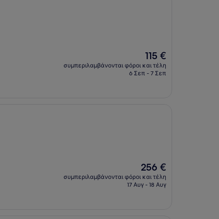
Η
115 €
τιμή
συμπεριλαμβάνονται φόροι και τέλη
είναι
6 Σεπ - 7 Σεπ
115 €
Η
256 €
τιμή
συμπεριλαμβάνονται φόροι και τέλη
είναι
17 Αυγ - 18 Αυγ
256 €