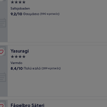
Κατάλυμα
με
Saltsjobaden
4.0
9.2
9,2/10
Θαυμάσιο
(590 κριτικές)
αστέρια
στα
10,
Θαυμάσιο,
(590
κριτικές)
Yasuragi
Yasuragi
Κατάλυμα
με
Varmdo
4.0
8.4
8,4/10
Πολύ καλό
(289 κριτικές)
αστέρια
στα
10,
Πολύ
καλό,
(289
κριτικές)
Fågelbro Säteri
Fågelbro Säteri