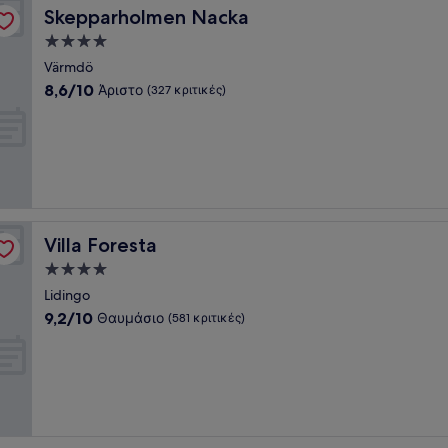
Skepparholmen Nacka
Skepparholmen Nacka
Κατάλυμα
με
Värmdö
4.0
8.6
8,6/10
Άριστο
(327 κριτικές)
αστέρια
στα
10,
Άριστο,
(327
κριτικές)
Villa Foresta
Villa Foresta
Κατάλυμα
με
Lidingo
4.0
9.2
9,2/10
Θαυμάσιο
(581 κριτικές)
αστέρια
στα
10,
Θαυμάσιο,
(581
κριτικές)