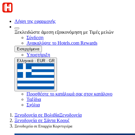
Λήψη της εφαρμογής
Ξεκλειδώστε άμεση εξοικονόμηση με Τιμές μελών
Σύνδεση
Ανακαλύψτε το Hotels.com Rewards
Εισερχόμενα
Υποστήριξη
Ελληνικά · EUR · GR
Προσθέστε το κατάλυμά σας στον κατάλογο
Ταξίδια
Σχόλια
Ξενοδοχεία σε Βολιβία
Ξενοδοχεία
Ξενοδοχεία σε Σάντα Κρουζ
Ξενοδοχεία σε Επαρχία Κορντιγιέρα