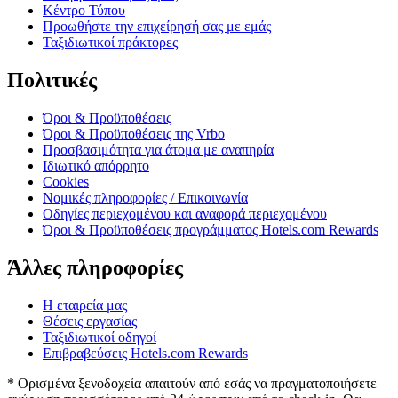
Κέντρο Τύπου
Προωθήστε την επιχείρησή σας με εμάς
Ταξιδιωτικοί πράκτορες
Πολιτικές
Όροι & Προϋποθέσεις
Όροι & Προϋποθέσεις της Vrbo
Προσβασιμότητα για άτομα με αναπηρία
Ιδιωτικό απόρρητο
Cookies
Νομικές πληροφορίες / Επικοινωνία
Οδηγίες περιεχομένου και αναφορά περιεχομένου
Όροι & Προϋποθέσεις προγράμματος Hotels.com Rewards
Άλλες πληροφορίες
Η εταιρεία μας
Θέσεις εργασίας
Ταξιδιωτικοί οδηγοί
Επιβραβεύσεις Hotels.com Rewards
* Ορισμένα ξενοδοχεία απαιτούν από εσάς να πραγματοποιήσετε