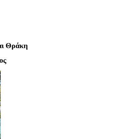
αι Θράκη
ος