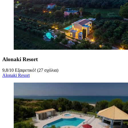
Alonaki Resort
9,8
/
10
Εξαιρετικό! (27 σχόλια)
Alonaki Resort