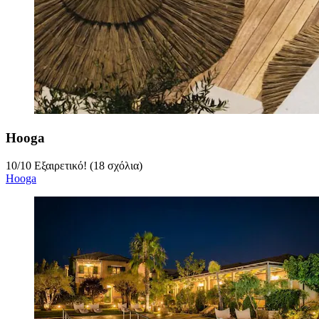
Hooga
10
/
10
Εξαιρετικό! (18 σχόλια)
Hooga