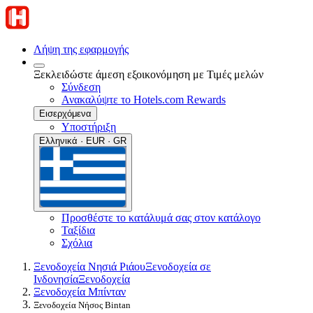
Λήψη της εφαρμογής
Ξεκλειδώστε άμεση εξοικονόμηση με Τιμές μελών
Σύνδεση
Ανακαλύψτε το Hotels.com Rewards
Εισερχόμενα
Υποστήριξη
Ελληνικά · EUR · GR
Προσθέστε το κατάλυμά σας στον κατάλογο
Ταξίδια
Σχόλια
Ξενοδοχεία Νησιά Ριάου
Ξενοδοχεία σε
Ινδονησία
Ξενοδοχεία
Ξενοδοχεία Μπίνταν
Ξενοδοχεία Νήσος Bintan