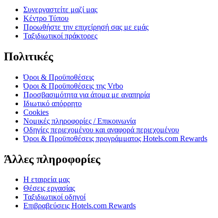
Συνεργαστείτε μαζί μας
Κέντρο Τύπου
Προωθήστε την επιχείρησή σας με εμάς
Ταξιδιωτικοί πράκτορες
Πολιτικές
Όροι & Προϋποθέσεις
Όροι & Προϋποθέσεις της Vrbo
Προσβασιμότητα για άτομα με αναπηρία
Ιδιωτικό απόρρητο
Cookies
Νομικές πληροφορίες / Επικοινωνία
Οδηγίες περιεχομένου και αναφορά περιεχομένου
Όροι & Προϋποθέσεις προγράμματος Hotels.com Rewards
Άλλες πληροφορίες
Η εταιρεία μας
Θέσεις εργασίας
Ταξιδιωτικοί οδηγοί
Επιβραβεύσεις Hotels.com Rewards