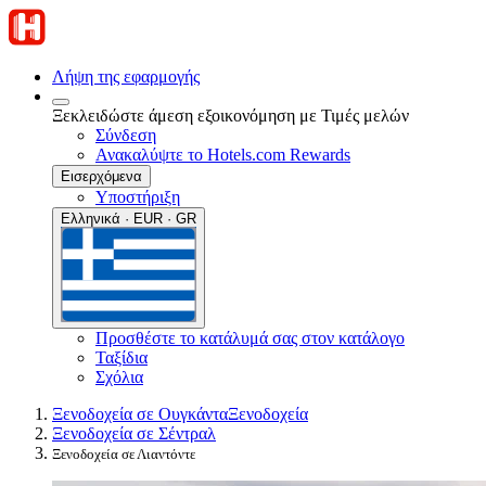
Λήψη της εφαρμογής
Ξεκλειδώστε άμεση εξοικονόμηση με Τιμές μελών
Σύνδεση
Ανακαλύψτε το Hotels.com Rewards
Εισερχόμενα
Υποστήριξη
Ελληνικά · EUR · GR
Προσθέστε το κατάλυμά σας στον κατάλογο
Ταξίδια
Σχόλια
Ξενοδοχεία σε Ουγκάντα
Ξενοδοχεία
Ξενοδοχεία σε Σέντραλ
Ξενοδοχεία σε Λιαντόντε