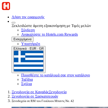
Λήψη της εφαρμογής
Ξεκλειδώστε άμεση εξοικονόμηση με Τιμές μελών
Σύνδεση
Ανακαλύψτε το Hotels.com Rewards
Εισερχόμενα
Υποστήριξη
Ελληνικά · EUR · GR
Προσθέστε το κατάλυμά σας στον κατάλογο
Ταξίδια
Σχόλια
Ξενοδοχεία σε Καναδάς
Ξενοδοχεία
Ξενοδοχεία σε Σασκατσεουάν
Ξενοδοχεία σε RM του Γουίλοου Μπαντς Νο. 42