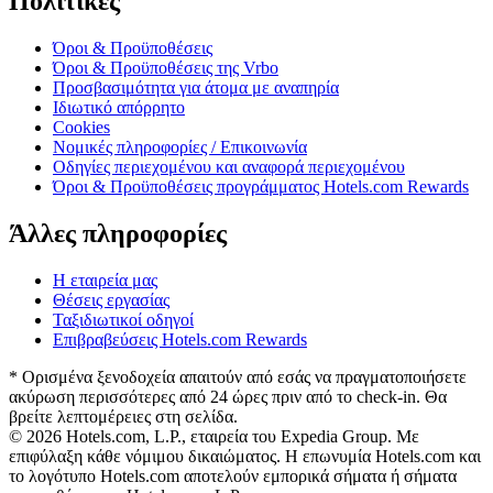
Πολιτικές
Όροι & Προϋποθέσεις
Όροι & Προϋποθέσεις της Vrbo
Προσβασιμότητα για άτομα με αναπηρία
Ιδιωτικό απόρρητο
Cookies
Νομικές πληροφορίες / Επικοινωνία
Οδηγίες περιεχομένου και αναφορά περιεχομένου
Όροι & Προϋποθέσεις προγράμματος Hotels.com Rewards
Άλλες πληροφορίες
Η εταιρεία μας
Θέσεις εργασίας
Ταξιδιωτικοί οδηγοί
Επιβραβεύσεις Hotels.com Rewards
* Ορισμένα ξενοδοχεία απαιτούν από εσάς να πραγματοποιήσετε
ακύρωση περισσότερες από 24 ώρες πριν από το check-in. Θα
βρείτε λεπτομέρειες στη σελίδα.
© 2026 Hotels.com, L.P., εταιρεία του Expedia Group. Με
επιφύλαξη κάθε νόμιμου δικαιώματος. Η επωνυμία Hotels.com και
το λογότυπο Hotels.com αποτελούν εμπορικά σήματα ή σήματα