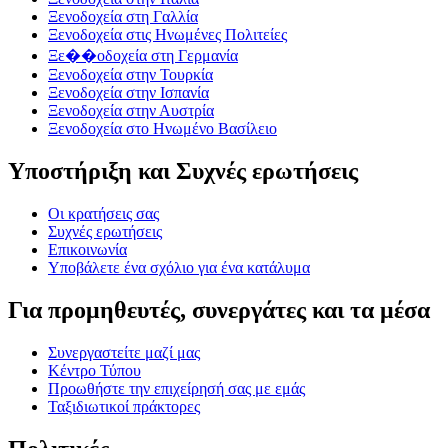
Ξενοδοχεία στη Γαλλία
Ξενοδοχεία στις Ηνωμένες Πολιτείες
Ξε��οδοχεία στη Γερμανία
Ξενοδοχεία στην Τουρκία
Ξενοδοχεία στην Ισπανία
Ξενοδοχεία στην Αυστρία
Ξενοδοχεία στο Ηνωμένο Βασίλειο
Υποστήριξη και Συχνές ερωτήσεις
Οι κρατήσεις σας
Συχνές ερωτήσεις
Επικοινωνία
Υποβάλετε ένα σχόλιο για ένα κατάλυμα
Για προμηθευτές, συνεργάτες και τα μέσα
Συνεργαστείτε μαζί μας
Κέντρο Τύπου
Προωθήστε την επιχείρησή σας με εμάς
Ταξιδιωτικοί πράκτορες