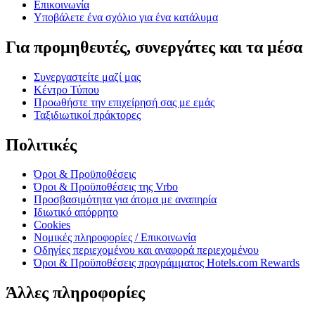
Επικοινωνία
Υποβάλετε ένα σχόλιο για ένα κατάλυμα
Για προμηθευτές, συνεργάτες και τα μέσα
Συνεργαστείτε μαζί μας
Κέντρο Τύπου
Προωθήστε την επιχείρησή σας με εμάς
Ταξιδιωτικοί πράκτορες
Πολιτικές
Όροι & Προϋποθέσεις
Όροι & Προϋποθέσεις της Vrbo
Προσβασιμότητα για άτομα με αναπηρία
Ιδιωτικό απόρρητο
Cookies
Νομικές πληροφορίες / Επικοινωνία
Οδηγίες περιεχομένου και αναφορά περιεχομένου
Όροι & Προϋποθέσεις προγράμματος Hotels.com Rewards
Άλλες πληροφορίες