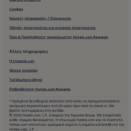
Cookies
Νομικές πληροφορίες / Επικοινωνία
Οδηγίες περιεχομένου και αναφορά περιεχομένου
Όροι & Προϋποθέσεις προγράμματος Hotels.com Rewards
Άλλες πληροφορίες
Η εταιρεία μας
Θέσεις εργασίας
Ταξιδιωτικοί οδηγοί
Επιβραβεύσεις Hotels.com Rewards
* Ορισμένα ξενοδοχεία απαιτούν από εσάς να πραγματοποιήσετε
ακύρωση περισσότερες από 24 ώρες πριν από το check-in. Θα
βρείτε λεπτομέρειες στη σελίδα.
© 2026 Hotels.com, L.P., εταιρεία του Expedia Group. Με επιφύλαξη
κάθε νόμιμου δικαιώματος. Η επωνυμία Hotels.com και το λογότυπο
Hotels.com αποτελούν εμπορικά σήματα ή σήματα κατατεθέντα της
Hotels.com, L.P.