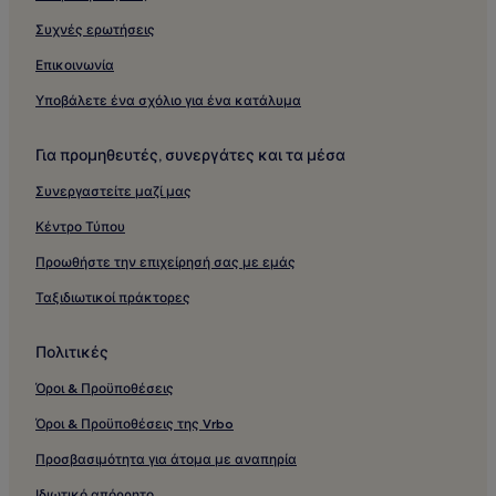
Συχνές ερωτήσεις
Επικοινωνία
Υποβάλετε ένα σχόλιο για ένα κατάλυμα
Για προμηθευτές, συνεργάτες και τα μέσα
Συνεργαστείτε μαζί μας
Κέντρο Τύπου
Προωθήστε την επιχείρησή σας με εμάς
Ταξιδιωτικοί πράκτορες
Πολιτικές
Όροι & Προϋποθέσεις
Όροι & Προϋποθέσεις της Vrbo
Προσβασιμότητα για άτομα με αναπηρία
Ιδιωτικό απόρρητο