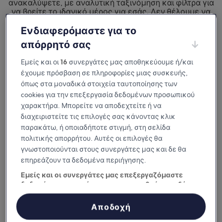
ανακαλύψετε, με αναλυτική ταξινόμηση και φίλτρα για
να βρείτε το ιδανικό μέρος για εσάς. Δεν θέλουμε να
μείνετε απλώς ευχαριστημένοι από
το μέρος που θα επιλέξετε για τη διαμονή σας.
Ενδιαφερόμαστε για το
Θέλουμε να το λατρέψετε.
απόρρητό σας
Διαθέσιμη σε iOS και Android
Εμείς και οι
16
συνεργάτες μας αποθηκεύουμε ή/και
έχουμε πρόσβαση σε πληροφορίες μιας συσκευής,
όπως στα μοναδικά στοιχεία ταυτοποίησης των
cookies για την επεξεργασία δεδομένων προσωπικού
χαρακτήρα. Μπορείτε να αποδεχτείτε ή να
διαχειριστείτε τις επιλογές σας κάνοντας κλικ
παρακάτω, ή οποιαδήποτε στιγμή, στη σελίδα
πολιτικής απορρήτου. Αυτές οι επιλογές θα
γνωστοποιούνται στους συνεργάτες μας και δε θα
επηρεάζουν τα δεδομένα περιήγησης.
Εμείς και οι συνεργάτες μας επεξεργαζόμαστε
Γιατί να κατεβάσετε την εφαρμογή
δεδομένα προκειμένου να παρασχεθούν τα εξής:
μας
Χρήση επακριβών δεδομένων γεωεντοπισμού. Ακριβής σάρωση
χαρακτηριστικών συσκευής για αναγνώριση ταυτότητας.
Αποδοχή
Αποθήκευση ή/και πρόσβαση στα δεδομένα μιας συσκευής.
Εξατομικευμένη διαφήμιση και περιεχόμενο, μέτρηση διαφήμισης