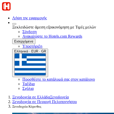
Λήψη της εφαρμογής
Ξεκλειδώστε άμεση εξοικονόμηση με Τιμές μελών
Σύνδεση
Ανακαλύψτε το Hotels.com Rewards
Εισερχόμενα
Υποστήριξη
Ελληνικά · EUR · GR
Προσθέστε το κατάλυμά σας στον κατάλογο
Ταξίδια
Σχόλια
Ξενοδοχεία σε Ελλάδα
Ξενοδοχεία
Ξενοδοχεία σε Περιοχή Πελοποννήσου
Ξενοδοχεία Κόρινθος