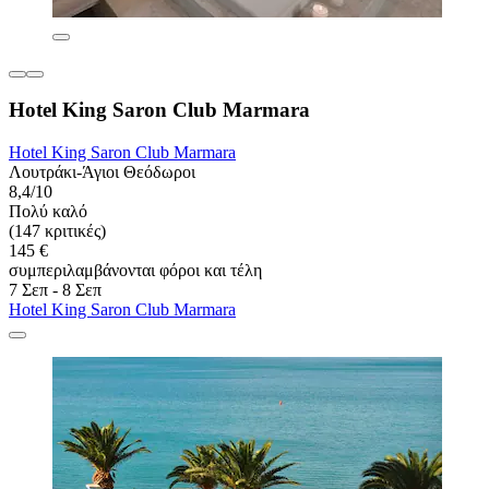
Hotel King Saron Club Marmara
Hotel King Saron Club Marmara
Λουτράκι-Άγιοι Θεόδωροι
8,4/10
Πολύ καλό
(147 κριτικές)
145 €
συμπεριλαμβάνονται φόροι και τέλη
7 Σεπ - 8 Σεπ
Hotel King Saron Club Marmara