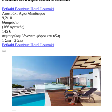
Pefkaki Boutique Hotel Loutraki
Λουτράκι-Άγιοι Θεόδωροι
9,2/10
Θαυμάσιο
(166 κριτικές)
145 €
συμπεριλαμβάνονται φόροι και τέλη
1 Σεπ - 2 Σεπ
Pefkaki Boutique Hotel Loutraki