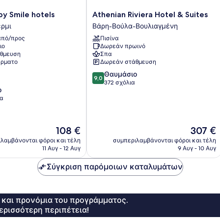
Athenian
by Smile hotels
Athenian Riviera Hotel & Suites
Riviera
ρμι
Βάρη-Βούλα-Βουλιαγμένη
Hotel
πό/προς
Πισίνα
&
ιο
Δωρεάν πρωινό
Suites
θμευση
Σπα
Βάρη-
ρματο
Δωρεάν στάθμευση
Βούλα-
9.0
Θαυμάσιο
Βουλιαγμένη
9,0
στα
372 σχόλια
ο
10,
ια
Θαυμάσιο,
372
σχόλια
Η
Η
108 €
307 €
τιμή
τιμή
λαμβάνονται φόροι και τέλη
συμπεριλαμβάνονται φόροι και τέλη
είναι
είναι
11 Αυγ - 12 Αυγ
9 Αυγ - 10 Αυγ
108 €
307 €
Σύγκριση παρόμοιων καταλυμάτων
ς και προνόμια του προγράμματος.
ερισσότερη περιπέτεια!