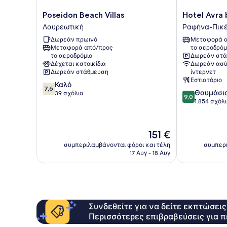
Poseidon
Hotel
Poseidon Beach Villas
Hotel Avra 
Beach
Avra
Λαυρεωτική
Ραφήνα-Πικέ
Villas
by
Δωρεάν πρωινό
Μεταφορά α
Λαυρεωτική
Smile
Μεταφορά από/προς
το αεροδρόμ
hotels
το αεροδρόμιο
Δωρεάν στά
Ραφήνα-
Δέχεται κατοικίδια
Δωρεάν ασύ
Πικέρμι
Δωρεάν στάθμευση
ίντερνετ
Εστιατόριο
7.6
Καλό
7,6
9.0
Θαυμάσι
στα
39 σχόλια
9,0
στα
1.854 σχόλ
10,
10,
Καλό,
Θαυμάσιο,
39
1.854
σχόλια
Η
151 €
σχόλια
τιμή
συμπεριλαμβάνονται φόροι και τέλη
συμπερι
είναι
17 Αυγ - 18 Αυγ
151 €
Συνδεθείτε για να δείτε εκπτώσει
Περισσότερες επιβραβεύσεις για π