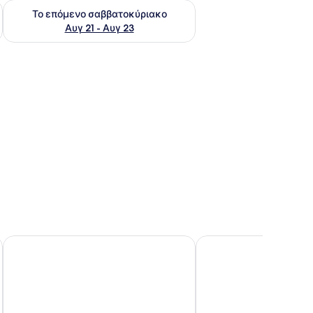
ο σαββατοκύριακο Αυγ 14 - Αυγ 16
Έλεγχος διαθεσιμότητας για το επόμενο σαββατοκύριακο Α
Το επόμενο σαββατοκύριακο
Αυγ 21 - Αυγ 23
The Alex, Monte Kastella
One&Only Aesthesis