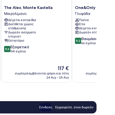
The
One&Only
The Alex, Monte Kastella
One&Only Aesthesis
Alex,
Aesthesis
Μικρολίμανο
Γλυφάδα
Monte
Γλυφάδα
Δέχεται κατοικίδια
Πισίνα
Kastella
Διατίθεται χώρος
Σπα
Μικρολίμανο
στάθμευσης
Δέχεται κατοικίδια
Δωρεάν ασύρματο
Δωρεάν στάθμευση
ίντερνετ
9.2
Θαυμάσιο
Εστιατόριο
9,2
στα
66 σχόλια
9.6
Εξαιρετικό
10,
9,6
στα
541 σχόλια
Θαυμάσιο,
10,
66
Εξαιρετικό,
σχόλια
541
Η
117 €
σχόλια
τιμή
συμπεριλαμβάνονται φόροι και τέλη
συμπεριλαμβάνοντα
είναι
24 Αυγ - 25 Αυγ
117 €
Σύνδεση
Εγγραφείτε, είναι δωρεάν