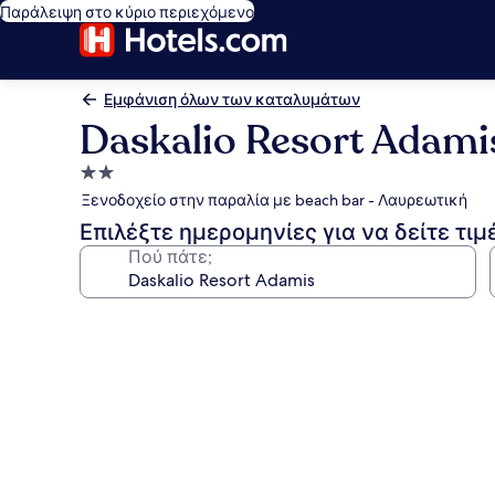
Παράλειψη στο κύριο περιεχόμενο
Εμφάνιση όλων των καταλυμάτων
Daskalio Resort Adami
Κατάλυμα
με
Ξενοδοχείο στην παραλία με beach bar - Λαυρεωτική
2.0
Επιλέξτε ημερομηνίες για να δείτε τιμ
αστέρια
Πού πάτε;
Συλλογή
φωτογραφιών
για
Daskalio
Resort
Adamis