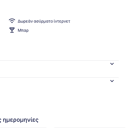
, beach bar
Δωρεάν ασύρματο ίντερνετ
Μπαρ
ις ημερομηνίες