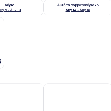
εσιμότητας για αύριο Αυγ 9 - Αυγ 10
Έλεγχος διαθεσιμότητας για αυτό τ
Αύριο
Αυτό το σαββατοκύριακο
υγ 9 - Αυγ 10
Αυγ 14 - Αυγ 16
 ένα μικρό τραπέζι, δύο καρέκλες και θέα στην παραλία.
ν
 Smile hotels
Athenian Riviera Hotel & Suites