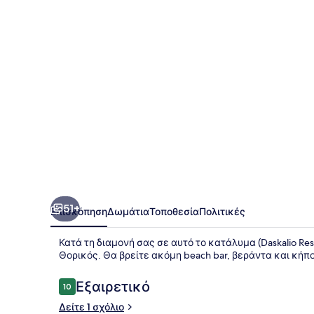
51+
Επισκόπηση
Δωμάτια
Τοποθεσία
Πολιτικές
Κατά τη διαμονή σας σε αυτό το κατάλυμα (Daskalio Res
Θορικός. Θα βρείτε ακόμη beach bar, βεράντα και κήπο
Σχόλια
Εξαιρετικό
10
10 στα 10
Δείτε 1 σχόλιο