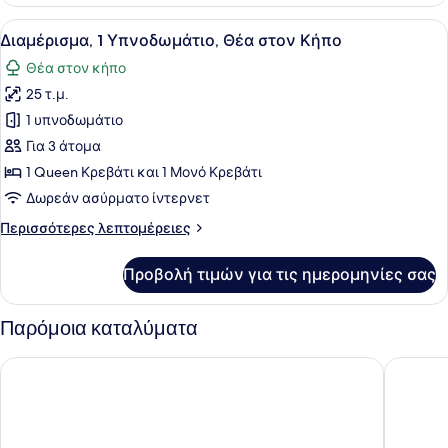
2
Υπνοδωμάτια,
Προβολή
Ένα στρωμένο κρεβάτι με προσοχή, 
3
Θέα
Διαμέρισμα, 1 Υπνοδωμάτιο, Θέα στον Κήπο
όλων
στον
Θέα στον κήπο
Κήπο
των
25 τ.μ.
φωτογραφιών
για
1 υπνοδωμάτιο
Διαμέρισμα,
Για 3 άτομα
1
1 Queen Κρεβάτι και 1 Μονό Κρεβάτι
Υπνοδωμάτιο,
Δωρεάν ασύρματο ίντερνετ
Θέα
Περισσότερες
Περισσότερες λεπτομέρειες
στον
λεπτομέρειες
Κήπο
για
Προβολή τιμών για τις ημερομηνίες σας
Διαμέρισμα,
1
Υπνοδωμάτιο,
Παρόμοια καταλύματα
Θέα
στον
Ξενοδοχείο Σεμέλη
Annita's 
Κήπο