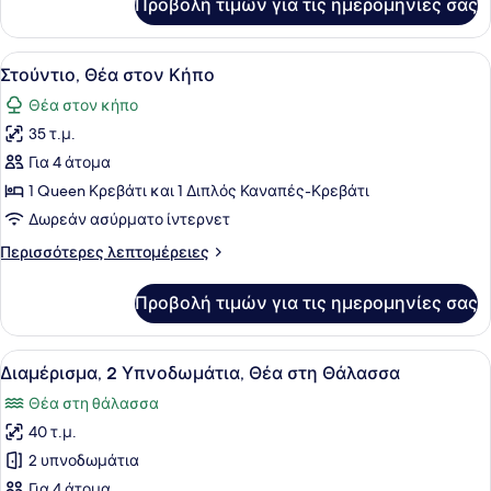
Προβολή τιμών για τις ημερομηνίες σας
Τρίκλινο
Δωμάτιο
Προβολή
Ένα μικρό, λειτουργικό δωμάτιο ξε
5
Στούντιο, Θέα στον Κήπο
όλων
Θέα στον κήπο
των
35 τ.μ.
φωτογραφιών
για
Για 4 άτομα
Στούντιο,
1 Queen Κρεβάτι και 1 Διπλός Καναπές-Κρεβάτι
Θέα
Δωρεάν ασύρματο ίντερνετ
στον
Περισσότερες
Περισσότερες λεπτομέρειες
Κήπο
λεπτομέρειες
για
Προβολή τιμών για τις ημερομηνίες σας
Στούντιο,
Θέα
στον
Προβολή
Ένα υπνοδωμάτιο με ένα κρεβάτι, μ
7
Κήπο
Διαμέρισμα, 2 Υπνοδωμάτια, Θέα στη Θάλασσα
όλων
Θέα στη θάλασσα
των
40 τ.μ.
φωτογραφιών
για
2 υπνοδωμάτια
Διαμέρισμα,
Για 4 άτομα