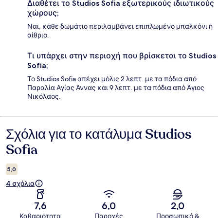
Διαθέτει το Studios Sofia εξωτερικούς ιδιωτικούς
χώρους;
Ναι, κάθε δωμάτιο περιλαμβάνει επιπλωμένο μπαλκόνι ή
αίθριο.
Τι υπάρχει στην περιοχή που βρίσκεται το Studios
Sofia;
Το Studios Sofia απέχει μόλις 2 λεπτ. με τα πόδια από
Παραλία Αγίας Άννας και 9 λεπτ. με τα πόδια από Άγιος
Νικόλαος.
Σχόλια για το κατάλυμα Studios
Σχόλια
Sofia
5,0
4 σχόλια
7,6
6,0
2,0
Καθαριότητα
Παροχές
Προσωπικό &