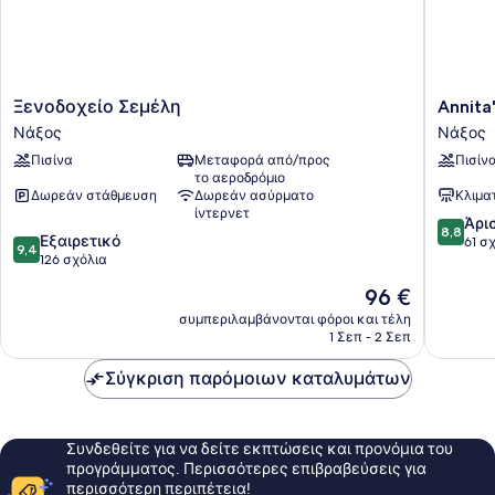
Ξενοδοχείο
Annita's
Ξενοδοχείο Σεμέλη
Annita'
Σεμέλη
Village
Νάξος
Νάξος
Νάξος
Νάξος
Πισίνα
Μεταφορά από/προς
Πισίν
το αεροδρόμιο
Δωρεάν στάθμευση
Δωρεάν ασύρματο
Κλιμα
ίντερνετ
8.8
Άρι
8,8
9.4
Εξαιρετικό
στα
61 σ
9,4
στα
126 σχόλια
10,
10,
Άριστο,
Η
96 €
Εξαιρετικό,
61
τιμή
126
συμπεριλαμβάνονται φόροι και τέλη
σχόλια
είναι
1 Σεπ - 2 Σεπ
σχόλια
96 €
Σύγκριση παρόμοιων καταλυμάτων
Συνδεθείτε για να δείτε εκπτώσεις και προνόμια του
προγράμματος. Περισσότερες επιβραβεύσεις για
περισσότερη περιπέτεια!