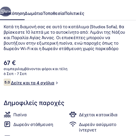
οηγούμενο
Επόμενο
61+
Επισκόπηση
Δωμάτια
Τοποθεσία
Πολιτικές
Κατά τη διαμονή σας σε αυτό το κατάλυμα (Studios Sofia), θα
βρίσκεστε 10 λεπτά με το αυτοκίνητο από: Λιμάνι της Νάξου
και Παραλία Αγίας Άννας. Οι επισκέπτες μπορούν να
βουτήξουν στην εξωτερική πισίνα, ενώ παροχές όπως το
δωρεάν Wi-Fi και η δωρεάν στάθμευση χωρίς παρκαδόρο
συγκαταλέγονται στα θετικά στοιχεία. Προσφέρονται αίθριο
και κήπο, ενώ οι ανέσεις μέσα στο δωμάτιο περιλαμβάνουν
Η
67 €
ψυγεία και φούρνους μικροκυμάτων.
τρέχουσα
συμπεριλαμβάνονται φόροι και τέλη
τιμή
6 Σεπ - 7 Σεπ
Εξωτερικοί χώροι
είναι
Σχόλια
5,0
Δείτε και τα 4 σχόλια
67 €
5,0 στα 10
Δημοφιλείς παροχές
Πισίνα
Δέχεται κατοικίδια
Δωρεάν στάθμευση
Δωρεάν ασύρματο
ίντερνετ