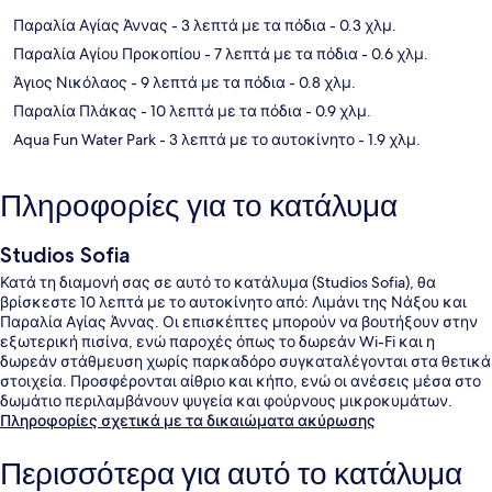
Παραλία Αγίας Άννας
- 3 λεπτά με τα πόδια
- 0.3 χλμ.
Παραλία Αγίου Προκοπίου
- 7 λεπτά με τα πόδια
- 0.6 χλμ.
Άγιος Νικόλαος
- 9 λεπτά με τα πόδια
- 0.8 χλμ.
Παραλία Πλάκας
- 10 λεπτά με τα πόδια
- 0.9 χλμ.
Aqua Fun Water Park
- 3 λεπτά με το αυτοκίνητο
- 1.9 χλμ.
Πληροφορίες για το κατάλυμα
Studios Sofia
Κατά τη διαμονή σας σε αυτό το κατάλυμα (Studios Sofia), θα
βρίσκεστε 10 λεπτά με το αυτοκίνητο από: Λιμάνι της Νάξου και
Παραλία Αγίας Άννας. Οι επισκέπτες μπορούν να βουτήξουν στην
εξωτερική πισίνα, ενώ παροχές όπως το δωρεάν Wi-Fi και η
δωρεάν στάθμευση χωρίς παρκαδόρο συγκαταλέγονται στα θετικά
στοιχεία. Προσφέρονται αίθριο και κήπο, ενώ οι ανέσεις μέσα στο
δωμάτιο περιλαμβάνουν ψυγεία και φούρνους μικροκυμάτων.
Πληροφορίες σχετικά με τα δικαιώματα ακύρωσης
Περισσότερα για αυτό το κατάλυμα