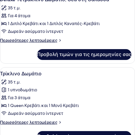
όλων
Θάλασσα
Twin),
35 τ.μ.
2
των
Μονά
Για 4 άτομα
φωτογραφιών
Κρεβάτια,
για
1 Διπλό Κρεβάτι και 1 Διπλός Καναπές-Κρεβάτι
Θέα
Deluxe
στη
Δωρεάν ασύρματο ίντερνετ
Θάλασσα
Τετράκλινο
Περισσότερες
Περισσότερες λεπτομέρειες
Δωμάτιο,
λεπτομέρειες
Θέα
για
Προβολή τιμών για τις ημερομηνίες σας
Deluxe
στη
Τετράκλινο
Θάλασσα
Δωμάτιο,
Προβολή
Ένα δωμάτιο ξενοδοχείου με ένα κρ
14
Θέα
Τρίκλινο Δωμάτιο
όλων
στη
35 τ.μ.
Θάλασσα
των
1 υπνοδωμάτιο
φωτογραφιών
για
Για 3 άτομα
Τρίκλινο
1 Queen Κρεβάτι και 1 Μονό Κρεβάτι
Δωμάτιο
Δωρεάν ασύρματο ίντερνετ
Περισσότερες
Περισσότερες λεπτομέρειες
λεπτομέρειες
για