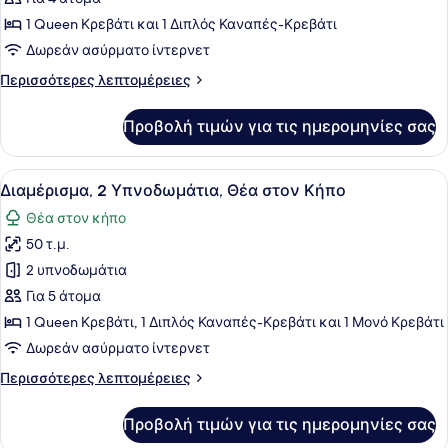
2
1 Queen Κρεβάτι και 1 Διπλός Καναπές-Κρεβάτι
Υπνοδωμάτια,
Δωρεάν ασύρματο ίντερνετ
Θέα
Περισσότερες
Περισσότερες λεπτομέρειες
στη
λεπτομέρειες
Θάλασσα
για
Προβολή τιμών για τις ημερομηνίες σας
Διαμέρισμα,
2
Υπνοδωμάτια,
Προβολή
Ένα υπνοδωμάτιο με κρεβάτι, κομοδ
6
Θέα
Διαμέρισμα, 2 Υπνοδωμάτια, Θέα στον Κήπο
όλων
στη
Θέα στον κήπο
Θάλασσα
των
50 τ.μ.
φωτογραφιών
για
2 υπνοδωμάτια
Διαμέρισμα,
Για 5 άτομα
2
1 Queen Κρεβάτι, 1 Διπλός Καναπές-Κρεβάτι και 1 Μονό Κρεβάτι
Υπνοδωμάτια,
Δωρεάν ασύρματο ίντερνετ
Θέα
Περισσότερες
Περισσότερες λεπτομέρειες
στον
λεπτομέρειες
Κήπο
για
Προβολή τιμών για τις ημερομηνίες σας
Διαμέρισμα,