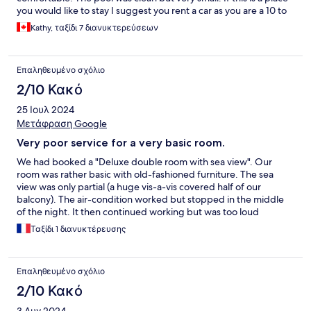
you would like to stay I suggest you rent a car as you are a 10 to
15 minute walk to restaurants.
Kathy, ταξίδι 7 διανυκτερεύσεων
Επαληθευμένο σχόλιο
2/10 Κακό
25 Ιουλ 2024
Μετάφραση Google
Very poor service for a very basic room.
We had booked a "Deluxe double room with sea view". Our
room was rather basic with old-fashioned furniture. The sea
view was only partial (a huge vis-a-vis covered half of our
balcony). The air-condition worked but stopped in the middle
of the night. It then continued working but was too loud
throughout. The swimming pool was too shallow, too small and
Ταξίδι 1 διανυκτέρευσης
the water had too much chlore. There is no reception & difficult
to find the owner at times. The bathroom door was squeaking a
lot when opened/closed. Some plugs were not working.
Επαληθευμένο σχόλιο
Considering all this, the room was quite pricey. Next time we will
opt for one of the many other hotels/studios on the same street
2/10 Κακό
or nearby, most of which look much nicer