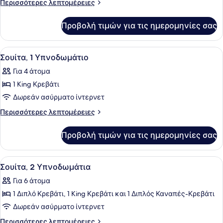
Περισσότερες
Περισσότερες λεπτομέρειες
Suite,
λεπτομέρειες
για
King
Προβολή τιμών για τις ημερομηνίες σας
Gatehouse
Suite,
King
Προβολή
Ένα σύγχρονο μπάνιο με μαρμάρινο 
8
Σουίτα, 1 Υπνοδωμάτιο
όλων
Για 4 άτομα
των
1 King Κρεβάτι
φωτογραφιών
για
Δωρεάν ασύρματο ίντερνετ
Σουίτα,
Περισσότερες
Περισσότερες λεπτομέρειες
1
λεπτομέρειες
για
Υπνοδωμάτιο
Προβολή τιμών για τις ημερομηνίες σας
Σουίτα,
1
Υπνοδωμάτιο
Προβολή
Σουίτα, 2 Υπνοδωμάτια | Κλινοσκ
11
Σουίτα, 2 Υπνοδωμάτια
όλων
Για 6 άτομα
των
1 Διπλό Κρεβάτι, 1 King Κρεβάτι και 1 Διπλός Καναπές-Κρεβάτι
φωτογραφιών
για
Δωρεάν ασύρματο ίντερνετ
Σουίτα,
Περισσότερες
Περισσότερες λεπτομέρειες