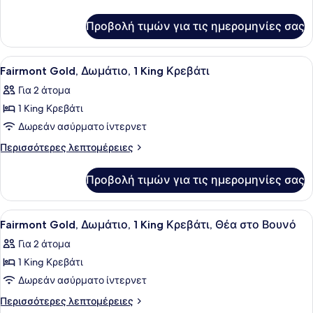
Δωμάτιο,
λεπτομέρειες
για
1
Προβολή τιμών για τις ημερομηνίες σας
Deluxe
King
Δωμάτιο,
Κρεβάτι
1
Προβολή
Κλινοσκεπάσματα υψηλής ποιότητ
6
King
Fairmont Gold, Δωμάτιο, 1 King Κρεβάτι
όλων
Κρεβάτι
Για 2 άτομα
των
1 King Κρεβάτι
φωτογραφιών
για
Δωρεάν ασύρματο ίντερνετ
Fairmont
Περισσότερες
Περισσότερες λεπτομέρειες
Gold,
λεπτομέρειες
για
Δωμάτιο,
Προβολή τιμών για τις ημερομηνίες σας
Fairmont
1
Gold,
King
Δωμάτιο,
Προβολή
Ένα δωμάτιο ξενοδοχείου με ένα με
6
Κρεβάτι
1
Fairmont Gold, Δωμάτιο, 1 King Κρεβάτι, Θέα στο Βουνό
όλων
King
Για 2 άτομα
Κρεβάτι
των
1 King Κρεβάτι
φωτογραφιών
για
Δωρεάν ασύρματο ίντερνετ
Fairmont
Περισσότερες
Περισσότερες λεπτομέρειες
λεπτομέρειες