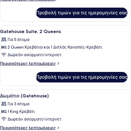
2
λεπτομέρειες
για
Υπνοδωμάτια
Προβολή τιμών για τις ημερομηνίες σας
Σουίτα,
2
Υπνοδωμάτια
Προβολή
Κλινοσκεπάσματα υψηλής ποιότητ
14
Gatehouse Suite, 2 Queens
όλων
Για 5 άτομα
των
2 Queen Κρεβάτια και 1 Διπλός Καναπές-Κρεβάτι
φωτογραφιών
για
Δωρεάν ασύρματο ίντερνετ
Gatehouse
Περισσότερες
Περισσότερες λεπτομέρειες
Suite,
λεπτομέρειες
για
2
Προβολή τιμών για τις ημερομηνίες σας
Gatehouse
Queens
Suite,
2
Προβολή
Κλινοσκεπάσματα υψηλής ποιότητ
11
Queens
Δωμάτιο (Gatehouse)
όλων
Για 3 άτομα
των
1 King Κρεβάτι
φωτογραφιών
για
Δωρεάν ασύρματο ίντερνετ
Δωμάτιο
Περισσότερες
Περισσότερες λεπτομέρειες