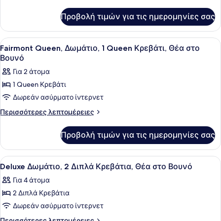
Δωμάτιο,
λεπτομέρειες
για
1
Προβολή τιμών για τις ημερομηνίες σας
Signature
King
Δωμάτιο,
Κρεβάτι,
1
Προβολή
Κλινοσκεπάσματα υψηλής ποιότητ
7
Θέα
King
Fairmont Queen, Δωμάτιο, 1 Queen Κρεβάτι, Θέα στο
όλων
Κρεβάτι,
στο
Βουνό
Θέα
των
Βουνό
Για 2 άτομα
στο
φωτογραφιών
Βουνό
1 Queen Κρεβάτι
για
Δωρεάν ασύρματο ίντερνετ
Fairmont
Queen,
Περισσότερες
Περισσότερες λεπτομέρειες
λεπτομέρειες
Δωμάτιο,
για
1
Προβολή τιμών για τις ημερομηνίες σας
Fairmont
Queen
Queen,
Κρεβάτι,
Δωμάτιο,
Προβολή
Κλινοσκεπάσματα υψηλής ποιότητ
5
1
Θέα
Deluxe Δωμάτιο, 2 Διπλά Κρεβάτια, Θέα στο Βουνό
όλων
Queen
στο
Για 4 άτομα
Κρεβάτι,
των
Βουνό
Θέα
2 Διπλά Κρεβάτια
φωτογραφιών
στο
για
Δωρεάν ασύρματο ίντερνετ
Βουνό
Deluxe
Περισσότερες
Περισσότερες λεπτομέρειες