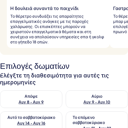
Η δουλειά συναντά το παιχνίδι
Γαστρ
Το θέρετρο συνδυάζει τις απαραίτητες
Το θέρε
επαγγελματικές ανάγκες με τις παροχές
μπαρ με
χαλάρωσης. Οι επισκέπτες μπορούν να
επιλογέ
χειριστούν επαγγελματικά θέματα και στη
πρωινό 
συνέχεια να απολαύσουν υπηρεσίες σπα ή γκολφ
στο γήπεδο 18 οπών.
Επιλογές δωματίων
Ελέγξτε τη διαθεσιμότητα για αυτές τις
ημερομηνίες
Έλεγχος διαθεσιμότητας για απόψε Αυγ 8 - Αυγ 9
Έλεγχος διαθεσιμότητας για 
Απόψε
Αύριο
Αυγ 8 - Αυγ 9
Αυγ 9 - Αυγ 10
Έλεγχος διαθεσιμότητας για αυτό το σαββατοκύριακο Αυγ 1
Έλεγχος διαθεσιμότητας για
Αυτό το σαββατοκύριακο
Το επόμενο
σαββατοκύριακο
Αυγ 14 - Αυγ 16