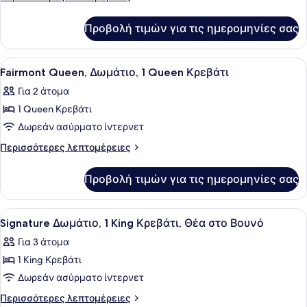
Δωμάτιο,
λεπτομέρειες
για
2
Προβολή τιμών για τις ημερομηνίες σας
Fairmont,
Διπλά
Δωμάτιο,
Κρεβάτια
2
Προβολή
Κλινοσκεπάσματα υψηλής ποιότητ
5
Διπλά
Fairmont Queen, Δωμάτιο, 1 Queen Κρεβάτι
όλων
Κρεβάτια
Για 2 άτομα
των
1 Queen Κρεβάτι
φωτογραφιών
για
Δωρεάν ασύρματο ίντερνετ
Fairmont
Περισσότερες
Περισσότερες λεπτομέρειες
Queen,
λεπτομέρειες
για
Δωμάτιο,
Προβολή τιμών για τις ημερομηνίες σας
Fairmont
1
Queen,
Queen
Δωμάτιο,
Προβολή
Κλινοσκεπάσματα υψηλής ποιότητ
5
Κρεβάτι
1
Signature Δωμάτιο, 1 King Κρεβάτι, Θέα στο Βουνό
όλων
Queen
Για 3 άτομα
Κρεβάτι
των
1 King Κρεβάτι
φωτογραφιών
για
Δωρεάν ασύρματο ίντερνετ
Signature
Περισσότερες
Περισσότερες λεπτομέρειες