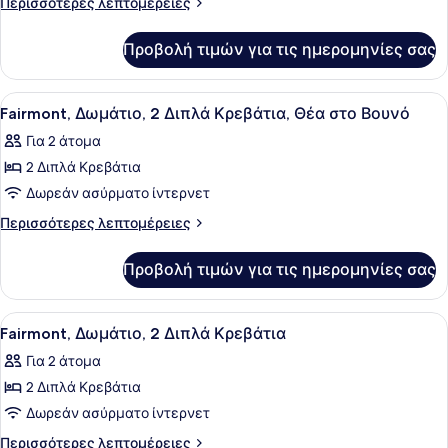
Περισσότερες
Περισσότερες λεπτομέρειες
2
λεπτομέρειες
για
Queen
Προβολή τιμών για τις ημερομηνίες σας
Δωμάτιο,
Κρεβάτια
2
(Gatehouse)
Queen
Προβολή
Κλινοσκεπάσματα υψηλής ποιότητ
7
Κρεβάτια
Fairmont, Δωμάτιο, 2 Διπλά Κρεβάτια, Θέα στο Βουνό
όλων
(Gatehouse)
Για 2 άτομα
των
2 Διπλά Κρεβάτια
φωτογραφιών
για
Δωρεάν ασύρματο ίντερνετ
Fairmont,
Περισσότερες
Περισσότερες λεπτομέρειες
Δωμάτιο,
λεπτομέρειες
για
2
Προβολή τιμών για τις ημερομηνίες σας
Fairmont,
Διπλά
Δωμάτιο,
Κρεβάτια,
2
Προβολή
Κλινοσκεπάσματα υψηλής ποιότητ
7
Θέα
Διπλά
Fairmont, Δωμάτιο, 2 Διπλά Κρεβάτια
όλων
Κρεβάτια,
στο
Για 2 άτομα
Θέα
των
Βουνό
στο
2 Διπλά Κρεβάτια
φωτογραφιών
Βουνό
για
Δωρεάν ασύρματο ίντερνετ
Fairmont,
Περισσότερες
Περισσότερες λεπτομέρειες