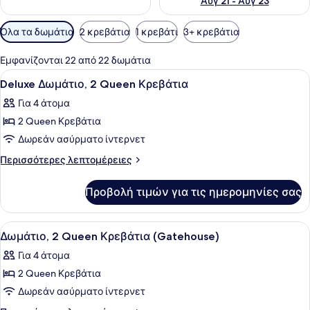
Αυγ 21 - Αυγ 23
Διαθέσιμα
Όλα τα δωμάτια
2 κρεβάτια
1 κρεβάτι
3+ κρεβάτια
φίλτρα
για
Εμφανίζονται 22 από 22 δωμάτια
τα
Προβολή
Deluxe Δωμάτιο, 2 Queen Κρεβάτι
6
Deluxe Δωμάτιο, 2 Queen Κρεβάτια
δωμάτια
όλων
Για 4 άτομα
των
2 Queen Κρεβάτια
φωτογραφιών
για
Δωρεάν ασύρματο ίντερνετ
Deluxe
Περισσότερες
Περισσότερες λεπτομέρειες
Δωμάτιο,
λεπτομέρειες
για
2
Προβολή τιμών για τις ημερομηνίες σας
Deluxe
Queen
Δωμάτιο,
Κρεβάτια
2
Προβολή
Δωμάτιο, 2 Queen Κρεβάτια (Gateh
9
Queen
Δωμάτιο, 2 Queen Κρεβάτια (Gatehouse)
όλων
Κρεβάτια
Για 4 άτομα
των
2 Queen Κρεβάτια
φωτογραφιών
για
Δωρεάν ασύρματο ίντερνετ
Δωμάτιο,