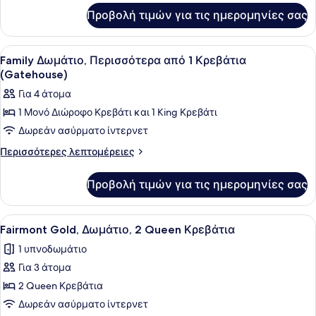
για
Δωμάτιο,
Προβολή τιμών για τις ημερομηνίες σας
Fairmont
1
King,
King
Δωμάτιο,
Προβολή
Family Δωμάτιο, Περισσότερα από 
15
Κρεβάτι
1
Family Δωμάτιο, Περισσότερα από 1 Κρεβάτια
όλων
King
(Gatehouse)
Κρεβάτι
των
Για 4 άτομα
φωτογραφιών
1 Μονό Διώροφο Κρεβάτι και 1 King Κρεβάτι
για
Δωρεάν ασύρματο ίντερνετ
Family
Δωμάτιο,
Περισσότερες
Περισσότερες λεπτομέρειες
λεπτομέρειες
Περισσότερα
για
από
Προβολή τιμών για τις ημερομηνίες σας
Family
1
Δωμάτιο,
Κρεβάτια
Περισσότερα
Προβολή
Κλινοσκεπάσματα υψηλής ποιότητ
7
από
(Gatehouse)
Fairmont Gold, Δωμάτιο, 2 Queen Κρεβάτια
όλων
1
1 υπνοδωμάτιο
Κρεβάτια
των
(Gatehouse)
Για 3 άτομα
φωτογραφιών
για
2 Queen Κρεβάτια
Fairmont
Δωρεάν ασύρματο ίντερνετ