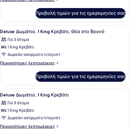
Δωμάτιο,
λεπτομέρειες
για
2
Προβολή τιμών για τις ημερομηνίες σας
Deluxe
Διπλά
Δωμάτιο,
Κρεβάτια,
2
Προβολή
Ένα δωμάτιο ξενοδοχείου με ένα κρ
6
Θέα
Διπλά
Deluxe Δωμάτιο, 1 King Κρεβάτι, Θέα στο Βουνό
όλων
Κρεβάτια,
στο
Για 3 άτομα
Θέα
των
Βουνό
στο
1 King Κρεβάτι
φωτογραφιών
Βουνό
για
Δωρεάν ασύρματο ίντερνετ
Deluxe
Περισσότερες
Περισσότερες λεπτομέρειες
Δωμάτιο,
λεπτομέρειες
για
1
Προβολή τιμών για τις ημερομηνίες σας
Deluxe
King
Δωμάτιο,
Κρεβάτι,
1
Προβολή
Deluxe Δωμάτιο, 1 King Κρεβάτι |
6
Θέα
King
Deluxe Δωμάτιο, 1 King Κρεβάτι
όλων
Κρεβάτι,
στο
Για 3 άτομα
Θέα
των
Βουνό
στο
1 King Κρεβάτι
φωτογραφιών
Βουνό
για
Δωρεάν ασύρματο ίντερνετ
Deluxe
Περισσότερες
Περισσότερες λεπτομέρειες