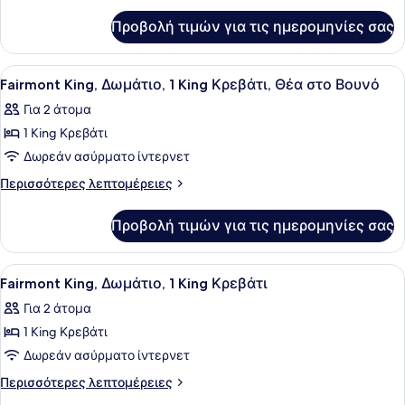
Gold,
για
Δωμάτιο,
Προβολή τιμών για τις ημερομηνίες σας
Fairmont
1
Gold,
King
Δωμάτιο,
Προβολή
Κλινοσκεπάσματα υψηλής ποιότητ
6
Κρεβάτι,
1
Fairmont King, Δωμάτιο, 1 King Κρεβάτι, Θέα στο Βουνό
όλων
King
Θέα
Για 2 άτομα
Κρεβάτι,
των
στο
Θέα
1 King Κρεβάτι
φωτογραφιών
Βουνό
στο
για
Δωρεάν ασύρματο ίντερνετ
Βουνό
Fairmont
Περισσότερες
Περισσότερες λεπτομέρειες
King,
λεπτομέρειες
για
Δωμάτιο,
Προβολή τιμών για τις ημερομηνίες σας
Fairmont
1
King,
King
Δωμάτιο,
Προβολή
Κλινοσκεπάσματα υψηλής ποιότητ
5
Κρεβάτι,
1
Fairmont King, Δωμάτιο, 1 King Κρεβάτι
όλων
King
Θέα
Για 2 άτομα
Κρεβάτι,
των
στο
Θέα
1 King Κρεβάτι
φωτογραφιών
Βουνό
στο
για
Δωρεάν ασύρματο ίντερνετ
Βουνό
Fairmont
Περισσότερες
Περισσότερες λεπτομέρειες
King,
λεπτομέρειες