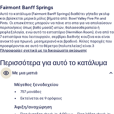
Fairmont Banff Springs
Αυτό το κατάλυμα (Fairmont Banff Springs) διαθέτει γήπεδο γκολφ
και βρίσκεται μερικά μόλις βήματα από: Bowl Valley Five Pin and
Pints. Οι επισκέπτες μπορούν να πάνε στο σπα για να απολαύσουν
περιποιήσεις όπως βαθύ μασάζ ιστών, θαλασσοθεραπεία ή
ρεφλεξολογία, ενώ αυτό το εστιατόριο (Vermillion Room), ένα από τα
7 εστιατόρια που λειτουργούν, σερβίρει διεθνής κουζίνα και είναι
ανοικτό για πρωινό, μεσημεριανό και βραδινό. Άλλες παροχές που
προσφέρονται σε αυτό το θέρετρο (πολυτελείας) είναι 3
μπαρ/lounge, εσωτερική πισίνα και εξωτερική πισίνα. Άλλοι
Πληροφορίες σχετικά με τα δικαιώματα ακύρωσης
ταξιδιώτες λένε καλά πράγματα για το εξυπηρετικό προσωπικό
και τη συνολική κατάσταση του καταλύματος.
Περισσότερα για αυτό το κατάλυμα
Με μια ματιά
Μέγεθος ξενοδοχείου
757 μονάδες
Εκτείνεται σε 9 ορόφους
Άφιξη/αναχώρηση
Ώρα έναρξης check-in: 4:00 μ.μ. – Ώρα λήξης check-in: