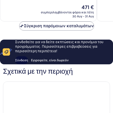
Θαυμάσιο,
2.576
Η
471 €
2.322
σχόλια
τιμή
συμπεριλαμβάνονται φόροι και τέλη
σχόλια
είναι
30 Αυγ - 31 Αυγ
471 €
Σύγκριση παρόμοιων καταλυμάτων
Συνδεθείτε για να δείτε εκπτώσεις και προνόμια του
προγράμματος. Περισσότερες επιβραβεύσεις για
περισσότερη περιπέτεια!
Σύνδεση
Εγγραφείτε, είναι δωρεάν
Σχετικά με την περιοχή