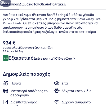
299+
Επισκόπηση
Δωμάτια
Τοποθεσία
Πολιτικές
Αυτό το κατάλυμα (Fairmont Banff Springs) διαθέτει γήπεδο
γκολφ και βρίσκεται μερικά μόλις βήματα από: Bowl Valley Five
Pin and Pints. Οι επισκέπτες μπορούν να πάνε στο σπα για να
απολαύσουν περιποιήσεις όπως βαθύ μασάζ ιστών,
θαλασσοθεραπεία ή ρεφλεξολογία, ενώ αυτό το εστιατόριο
(Vermillion Room), ένα από τα 7 εστιατόρια που λειτουργούν,
σερβίρει διεθνής κουζίνα και είναι ανοικτό για πρωινό,
Η
934 €
μεσημεριανό και βραδινό. Άλλες παροχές που προσφέρονται
τρέχουσα
συμπεριλαμβάνονται φόροι και τέλη
σε αυτό το θέρετρο (πολυτελείας) είναι 3 μπαρ/lounge,
τιμή
23 Αυγ - 24 Αυγ
εσωτερική πισίνα και εξωτερική πισίνα. Άλλοι ταξιδιώτες λένε
7 εστιατόρια — Σερβίρεται πρωινό,
είναι
Σχόλια
καλά πράγματα για το εξυπηρετικό προσωπικό και τη συνολική
Εξαιρετικό
9,4
Δείτε και τα 1.015 σχόλια
934 €
9,4 στα 10
κατάσταση του καταλύματος.
Δημοφιλείς παροχές
Πισίνα
Σπα
Μεταφορά από/προς το
Δέχεται κατοικίδια
αεροδρόμιο
Διατίθεται χώρος
Δωρεάν ασύρματο