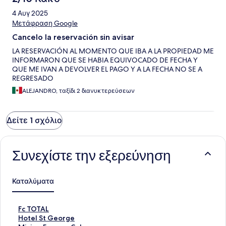
4 Αυγ 2025
Μετάφραση Google
Cancelo la reservación sin avisar
LA RESERVACIÓN AL MOMENTO QUE IBA A LA PROPIEDAD ME
INFORMARON QUE SE HABIA EQUIVOCADO DE FECHA Y
QUE ME IVAN A DEVOLVER EL PAGO Y A LA FECHA NO SE A
REGRESADO
ALEJANDRO, ταξίδι 2 διανυκτερεύσεων
Δείτε 1 σχόλιο
Συνεχίστε την εξερεύνηση
Καταλύματα
Σ
Fc TOTAL
τ
Σ
Hotel St George