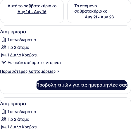
Έλεγχος διαθεσιμότητας για αυτό το σαββατοκύριακο Αυγ 1
Έλεγχος διαθεσιμότητας για
Αυτό το σαββατοκύριακο
Το επόμενο
σαββατοκύριακο
Αυγ 14 - Αυγ 16
Αυγ 21 - Αυγ 23
Προβολή
Ένα μοντέρνο υπνοδωμάτιο με ένα κ
26
Διαμέρισμα
όλων
1 υπνοδωμάτιο
των
Για 2 άτομα
φωτογραφιών
για
1 Διπλό Κρεβάτι
Διαμέρισμα
Δωρεάν ασύρματο ίντερνετ
Περισσότερες
Περισσότερες λεπτομέρειες
λεπτομέρειες
για
Προβολή τιμών για τις ημερομηνίες σας
Διαμέρισμα
Προβολή
Ένα σύγχρονο υπνοδωμάτιο με ένα κ
22
Διαμέρισμα
όλων
1 υπνοδωμάτιο
των
Για 2 άτομα
φωτογραφιών
για
1 Διπλό Κρεβάτι