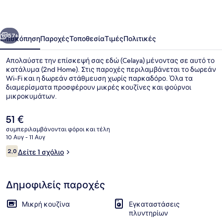
οηγούμενο
Επόμενο
57+
Επισκόπηση
Παροχές
Τοποθεσία
Τιμές
Πολιτικές
Απολαύστε την επίσκεψή σας εδώ (Celaya) μένοντας σε αυτό το
κατάλυμα (2nd Home). Στις παροχές περιλαμβάνεται το δωρεάν
Wi-Fi και η δωρεάν στάθμευση χωρίς παρκαδόρο. Όλα τα
διαμερίσματα προσφέρουν μικρές κουζίνες και φούρνοι
μικροκυμάτων.
Η
51 €
τρέχουσα
συμπεριλαμβάνονται φόροι και τέλη
τιμή
10 Αυγ - 11 Αυγ
Διαμέρισμα | Εσωτερικοί χώροι
είναι
Σχόλια
2,0
Δείτε 1 σχόλιο
51 €
2,0 στα 10
Δημοφιλείς παροχές
Μικρή κουζίνα
Εγκαταστάσεις
πλυντηρίων