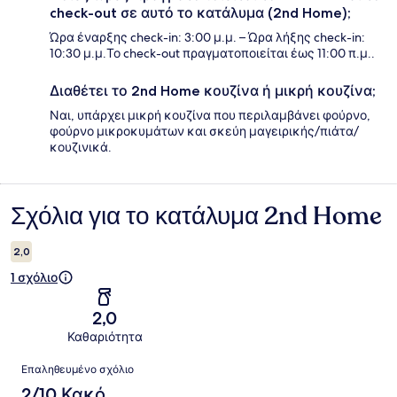
check-out σε αυτό το κατάλυμα (2nd Home);
Ώρα έναρξης check-in: 3:00 μ.μ. – Ώρα λήξης check-in:
10:30 μ.μ.Το check-out πραγματοποιείται έως 11:00 π.μ..
Διαθέτει το 2nd Home κουζίνα ή μικρή κουζίνα;
Ναι, υπάρχει μικρή κουζίνα που περιλαμβάνει φούρνο,
φούρνο μικροκυμάτων και σκεύη μαγειρικής/πιάτα/
κουζινικά.
Σχόλια για το κατάλυμα 2nd Home
Σχόλια
2,0
1 σχόλιο
2,0
Καθαριότητα
Σχόλια
Επαληθευμένο σχόλιο
2/10 Κακό