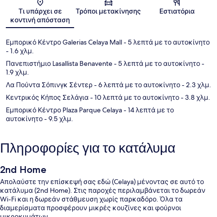
Χάρτης
Τι υπάρχει σε
Τρόποι μετακίνησης
Εστιατόρια
κοντινή απόσταση
Εμπορικό Κέντρο Galerias Celaya Mall
- 5 λεπτά με το αυτοκίνητο
- 1.6 χλμ.
Πανεπιστήμιο Lasallista Benavente
- 5 λεπτά με το αυτοκίνητο
-
1.9 χλμ.
Λα Πούντα Σόπινγκ Σέντερ
- 6 λεπτά με το αυτοκίνητο
- 2.3 χλμ.
Κεντρικός Κήπος Σελάγια
- 10 λεπτά με το αυτοκίνητο
- 3.8 χλμ.
Εμπορικό Κέντρο Plaza Parque Celaya
- 14 λεπτά με το
αυτοκίνητο
- 9.5 χλμ.
Πληροφορίες για το κατάλυμα
2nd Home
Απολαύστε την επίσκεψή σας εδώ (Celaya) μένοντας σε αυτό το
κατάλυμα (2nd Home). Στις παροχές περιλαμβάνεται το δωρεάν
Wi-Fi και η δωρεάν στάθμευση χωρίς παρκαδόρο. Όλα τα
διαμερίσματα προσφέρουν μικρές κουζίνες και φούρνοι
μικροκυμάτων.