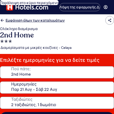
Παράλειψη στο κύριο περιεχόμενο
Λήψη της εφαρμογής
Εμφάνιση όλων των καταλυμάτων
Ολόκληρο διαμέρισμα
2nd Home
Κατάλυμα
με
Διαμερίσματα με μικρές κουζίνες - Celaya
3.0
αστέρια
Επιλέξτε ημερομηνίες για να δείτε τιμές
Πού πάτε;
Ημερομηνίες
Ταξιδιώτες