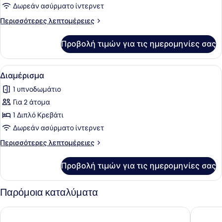
Διαμέρισμα
Δωρεάν ασύρματο ίντερνετ
Περισσότερες
Περισσότερες λεπτομέρειες
λεπτομέρειες
για
Προβολή τιμών για τις ημερομηνίες σας
Διαμέρισμα
Προβολή
Ένα σύγχρονο υπνοδωμάτιο με ένα κ
14
Διαμέρισμα
όλων
1 υπνοδωμάτιο
των
Για 2 άτομα
φωτογραφιών
για
1 Διπλό Κρεβάτι
Διαμέρισμα
Δωρεάν ασύρματο ίντερνετ
Περισσότερες
Περισσότερες λεπτομέρειες
λεπτομέρειες
για
Προβολή τιμών για τις ημερομηνίες σας
Διαμέρισμα
Παρόμοια καταλύματα
Capital O Hotel Diez
CoWork 