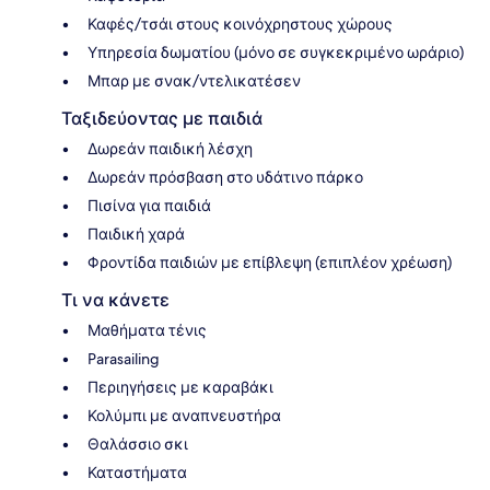
Καφές/τσάι στους κοινόχρηστους χώρους
Υπηρεσία δωματίου (μόνο σε συγκεκριμένο ωράριο)
Μπαρ με σνακ/ντελικατέσεν
Ταξιδεύοντας με παιδιά
Δωρεάν παιδική λέσχη
Δωρεάν πρόσβαση στο υδάτινο πάρκο
Πισίνα για παιδιά
Παιδική χαρά
Φροντίδα παιδιών με επίβλεψη (επιπλέον χρέωση)
Τι να κάνετε
Μαθήματα τένις
Parasailing
Περιηγήσεις με καραβάκι
Κολύμπι με αναπνευστήρα
Θαλάσσιο σκι
Καταστήματα