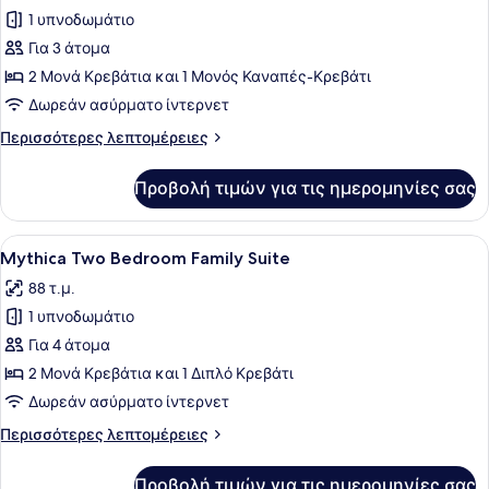
1 υπνοδωμάτιο
φωτογραφιών
για
Για 3 άτομα
Mythica
2 Μονά Κρεβάτια και 1 Μονός Καναπές-Κρεβάτι
Bungalow
Δωρεάν ασύρματο ίντερνετ
with
Περισσότερες
Περισσότερες λεπτομέρειες
Private
λεπτομέρειες
Pool,
για
Προβολή τιμών για τις ημερομηνίες σας
Mythica
Beachfront
Bungalow
with
Προβολή
Ένα σύγχρονο δωμάτιο ξενοδοχείου 
14
Private
Mythica Two Bedroom Family Suite
όλων
Pool,
88 τ.μ.
Beachfront
των
1 υπνοδωμάτιο
φωτογραφιών
για
Για 4 άτομα
Mythica
2 Μονά Κρεβάτια και 1 Διπλό Κρεβάτι
Two
Δωρεάν ασύρματο ίντερνετ
Bedroom
Περισσότερες
Περισσότερες λεπτομέρειες
Family
λεπτομέρειες
Suite
για
Προβολή τιμών για τις ημερομηνίες σας