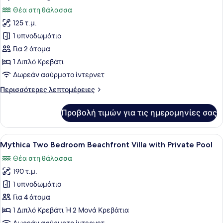
όλων
View
Θέα στη θάλασσα
των
125 τ.μ.
φωτογραφιών
για
1 υπνοδωμάτιο
Mythica
Για 2 άτομα
Bungalow
1 Διπλό Κρεβάτι
Suite
Δωρεάν ασύρματο ίντερνετ
with
Περισσότερες
Περισσότερες λεπτομέρειες
Private
λεπτομέρειες
Pool,
για
Προβολή τιμών για τις ημερομηνίες σας
Sea
Mythica
Bungalow
View
Suite
Προβολή
Μια πισίνα με ξαπλώστρες, φοίνικε
5
with
Mythica Two Bedroom Beachfront Villa with Private Pool
όλων
Private
Θέα στη θάλασσα
Pool,
των
Sea
190 τ.μ.
φωτογραφιών
View
για
1 υπνοδωμάτιο
Mythica
Για 4 άτομα
Two
1 Διπλό Κρεβάτι Ή 2 Μονά Κρεβάτια
Bedroom