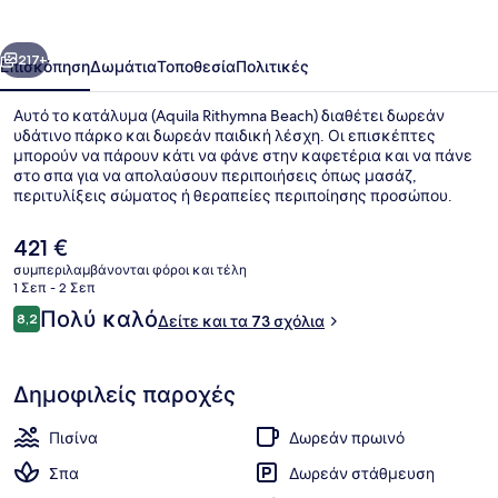
οηγούμενο
Επόμενο
217+
Επισκόπηση
Δωμάτια
Τοποθεσία
Πολιτικές
Αυτό το κατάλυμα (Aquila Rithymna Beach) διαθέτει δωρεάν
υδάτινο πάρκο και δωρεάν παιδική λέσχη. Οι επισκέπτες
μπορούν να πάρουν κάτι να φάνε στην καφετέρια και να πάνε
στο σπα για να απολαύσουν περιποιήσεις όπως μασάζ,
περιτυλίξεις σώματος ή θεραπείες περιποίησης προσώπου.
Άλλες παροχές που προσφέρονται σε αυτό το ξενοδοχείο
(πολυτελείας) είναι 4 εξωτερικές πισίνες, υδάτινο πάρκο και
Η
421 €
εσωτερική πισίνα.
τρέχουσα
συμπεριλαμβάνονται φόροι και τέλη
τιμή
1 Σεπ - 2 Σεπ
Υδάτινο πάρκο
είναι
Σχόλια
Πολύ καλό
8,2
Δείτε και τα 73 σχόλια
421 €
8,2 στα 10
Δημοφιλείς παροχές
Πισίνα
Δωρεάν πρωινό
Σπα
Δωρεάν στάθμευση