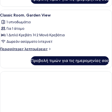
Mythica
Two
Bedroom
Προβολή
Ένα δωμάτιο ξενοδοχείου με ένα με
6
Family
Classic Room, Garden View
όλων
Suite
1 υπνοδωμάτιο
των
Για 1 άτομο
φωτογραφιών
για
1 Διπλό Κρεβάτι Ή 2 Μονά Κρεβάτια
Classic
Δωρεάν ασύρματο ίντερνετ
Room,
Περισσότερες
Περισσότερες λεπτομέρειες
Garden
λεπτομέρειες
View
για
Προβολή τιμών για τις ημερομηνίες σας
Classic
Room,
Garden
View