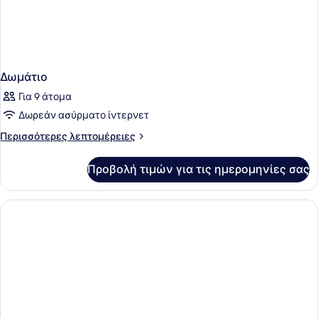
Δωμάτιο
Για 9 άτομα
Δωρεάν ασύρματο ίντερνετ
Περισσότερες
Περισσότερες λεπτομέρειες
λεπτομέρειες
για
Προβολή τιμών για τις ημερομηνίες σας
Δωμάτιο