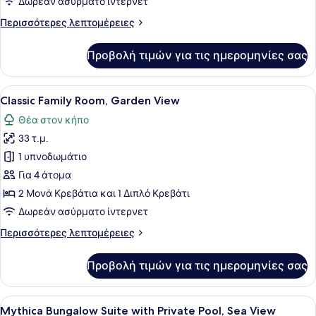
Δωρεάν ασύρματο ίντερνετ
Περισσότερες
Περισσότερες λεπτομέρειες
λεπτομέρειες
για
Προβολή τιμών για τις ημερομηνίες σας
Mythica
Bungalow,
Beachfront
Προβολή
Ένα δωμάτιο ξενοδοχείου με ένα κρ
7
Classic Family Room, Garden View
όλων
Θέα στον κήπο
των
33 τ.μ.
φωτογραφιών
για
1 υπνοδωμάτιο
Classic
Για 4 άτομα
Family
2 Μονά Κρεβάτια και 1 Διπλό Κρεβάτι
Room,
Δωρεάν ασύρματο ίντερνετ
Garden
Περισσότερες
Περισσότερες λεπτομέρειες
View
λεπτομέρειες
για
Προβολή τιμών για τις ημερομηνίες σας
Classic
Family
Room,
Προβολή
Ένα τραπέζι από γυαλί με ένα μπου
5
Garden
Mythica Bungalow Suite with Private Pool, Sea View