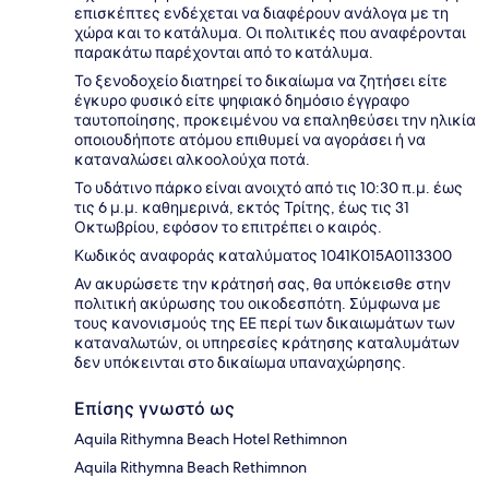
επισκέπτες ενδέχεται να διαφέρουν ανάλογα με τη
χώρα και το κατάλυμα. Οι πολιτικές που αναφέρονται
παρακάτω παρέχονται από το κατάλυμα.
Το ξενοδοχείο διατηρεί το δικαίωμα να ζητήσει είτε
έγκυρο φυσικό είτε ψηφιακό δημόσιο έγγραφο
ταυτοποίησης, προκειμένου να επαληθεύσει την ηλικία
οποιουδήποτε ατόμου επιθυμεί να αγοράσει ή να
καταναλώσει αλκοολούχα ποτά.
Το υδάτινο πάρκο είναι ανοιχτό από τις 10:30 π.μ. έως
τις 6 μ.μ. καθημερινά, εκτός Τρίτης, έως τις 31
Οκτωβρίου, εφόσον το επιτρέπει ο καιρός.
Κωδικός αναφοράς καταλύματος 1041Κ015A0113300
Αν ακυρώσετε την κράτησή σας, θα υπόκεισθε στην
πολιτική ακύρωσης του οικοδεσπότη. Σύμφωνα με
τους κανονισμούς της ΕΕ περί των δικαιωμάτων των
καταναλωτών, οι υπηρεσίες κράτησης καταλυμάτων
δεν υπόκεινται στο δικαίωμα υπαναχώρησης.
Επίσης γνωστό ως
Aquila Rithymna Beach Hotel Rethimnon
Aquila Rithymna Beach Rethimnon