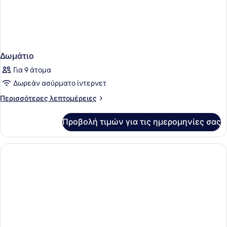
Δωμάτιο
Για 9 άτομα
Δωρεάν ασύρματο ίντερνετ
Περισσότερες
Περισσότερες λεπτομέρειες
λεπτομέρειες
για
Προβολή τιμών για τις ημερομηνίες σας
Δωμάτιο