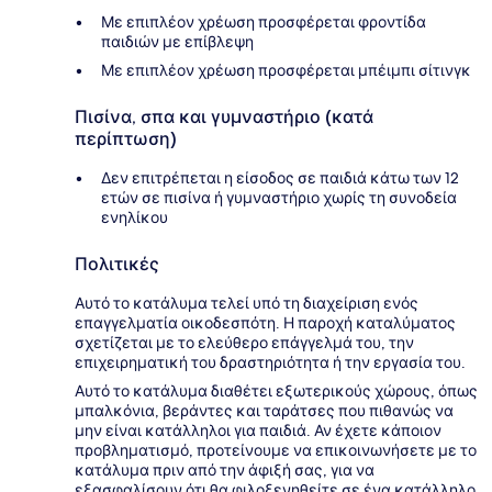
Με επιπλέον χρέωση προσφέρεται φροντίδα
παιδιών με επίβλεψη
Με επιπλέον χρέωση προσφέρεται μπέιμπι σίτινγκ
Πισίνα, σπα και γυμναστήριο (κατά
περίπτωση)
Δεν επιτρέπεται η είσοδος σε παιδιά κάτω των 12
ετών σε πισίνα ή γυμναστήριο χωρίς τη συνοδεία
ενηλίκου
Πολιτικές
Αυτό το κατάλυμα τελεί υπό τη διαχείριση ενός
επαγγελματία οικοδεσπότη. Η παροχή καταλύματος
σχετίζεται με το ελεύθερο επάγγελμά του, την
επιχειρηματική του δραστηριότητα ή την εργασία του.
Αυτό το κατάλυμα διαθέτει εξωτερικούς χώρους, όπως
μπαλκόνια, βεράντες και ταράτσες που πιθανώς να
μην είναι κατάλληλοι για παιδιά. Αν έχετε κάποιον
προβληματισμό, προτείνουμε να επικοινωνήσετε με το
κατάλυμα πριν από την άφιξή σας, για να
εξασφαλίσουν ότι θα φιλοξενηθείτε σε ένα κατάλληλο