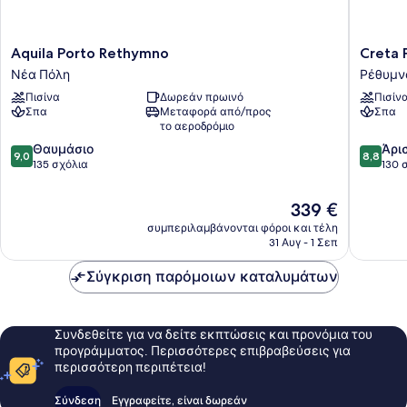
Aquila
Creta
Aquila Porto Rethymno
Creta 
Porto
Palace,
Νέα Πόλη
Ρέθυμν
Rethymno
A
Πισίνα
Δωρεάν πρωινό
Πισίν
Νέα
Resort
Σπα
Μεταφορά από/προς
Σπα
Πόλη
to
το αεροδρόμιο
Live
9.0
8.8
Θαυμάσιο
Ρέθυμν
Άρι
9,0
8,8
στα
στα
135 σχόλια
130 
10,
10,
Θαυμάσιο,
Άριστο,
Η
339 €
135
130
τιμή
συμπεριλαμβάνονται φόροι και τέλη
σχόλια
σχόλια
είναι
31 Αυγ - 1 Σεπ
339 €
Σύγκριση παρόμοιων καταλυμάτων
Συνδεθείτε για να δείτε εκπτώσεις και προνόμια του
προγράμματος. Περισσότερες επιβραβεύσεις για
περισσότερη περιπέτεια!
Σύνδεση
Εγγραφείτε, είναι δωρεάν