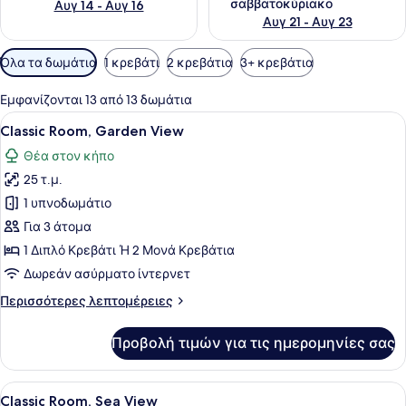
σαββατοκύριακο
Αυγ 14 - Αυγ 16
Αυγ 21 - Αυγ 23
Διαθέσιμα
Όλα τα δωμάτια
1 κρεβάτι
2 κρεβάτια
3+ κρεβάτια
φίλτρα
για
Εμφανίζονται 13 από 13 δωμάτια
τα
Προβολή
Ένα δωμάτιο ξενοδοχείου με ένα με
6
Classic Room, Garden View
δωμάτια
όλων
Θέα στον κήπο
των
25 τ.μ.
φωτογραφιών
για
1 υπνοδωμάτιο
Classic
Για 3 άτομα
Room,
1 Διπλό Κρεβάτι Ή 2 Μονά Κρεβάτια
Garden
Δωρεάν ασύρματο ίντερνετ
View
Περισσότερες
Περισσότερες λεπτομέρειες
λεπτομέρειες
για
Προβολή τιμών για τις ημερομηνίες σας
Classic
Room,
Garden
Προβολή
Ένα δωμάτιο ξενοδοχείου με ένα με
6
View
Classic Room, Sea View