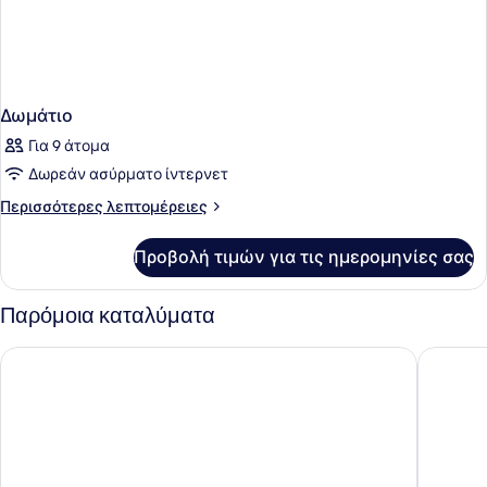
Δωμάτιο
Για 9 άτομα
Δωρεάν ασύρματο ίντερνετ
Περισσότερες
Περισσότερες λεπτομέρειες
λεπτομέρειες
για
Προβολή τιμών για τις ημερομηνίες σας
Δωμάτιο
Παρόμοια καταλύματα
Aquila Porto Rethymno
Creta Pal