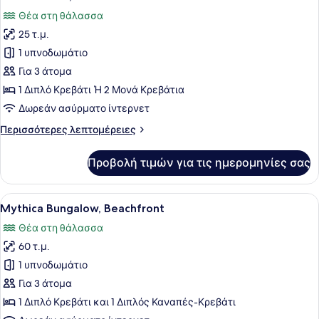
όλων
Θέα στη θάλασσα
των
25 τ.μ.
φωτογραφιών
για
1 υπνοδωμάτιο
Classic
Για 3 άτομα
Room,
1 Διπλό Κρεβάτι Ή 2 Μονά Κρεβάτια
Sea
Δωρεάν ασύρματο ίντερνετ
View
Περισσότερες
Περισσότερες λεπτομέρειες
λεπτομέρειες
για
Προβολή τιμών για τις ημερομηνίες σας
Classic
Room,
Sea
Προβολή
Ένα υπνοδωμάτιο με ένα κρεβάτι, μ
3
View
Mythica Bungalow, Beachfront
όλων
Θέα στη θάλασσα
των
60 τ.μ.
φωτογραφιών
για
1 υπνοδωμάτιο
Mythica
Για 3 άτομα
Bungalow,
1 Διπλό Κρεβάτι και 1 Διπλός Καναπές-Κρεβάτι
Beachfront