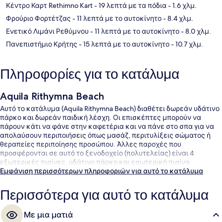
Κέντρο Καρτ Rethimno Kart
- 19 λεπτά με τα πόδια
- 1.6 χλμ.
Φρούριο Φορτέτζας
- 11 λεπτά με το αυτοκίνητο
- 8.4 χλμ.
Ενετικό Λιμάνι Ρεθύμνου
- 11 λεπτά με το αυτοκίνητο
- 8.0 χλμ.
Πανεπιστήμιο Κρήτης
- 15 λεπτά με το αυτοκίνητο
- 10.7 χλμ.
Πληροφορίες για το κατάλυμα
Aquila Rithymna Beach
Αυτό το κατάλυμα (Aquila Rithymna Beach) διαθέτει δωρεάν υδάτινο
πάρκο και δωρεάν παιδική λέσχη. Οι επισκέπτες μπορούν να
πάρουν κάτι να φάνε στην καφετέρια και να πάνε στο σπα για να
απολαύσουν περιποιήσεις όπως μασάζ, περιτυλίξεις σώματος ή
θεραπείες περιποίησης προσώπου. Άλλες παροχές που
προσφέρονται σε αυτό το ξενοδοχείο (πολυτελείας) είναι 4
εξωτερικές πισίνες, υδάτινο πάρκο και εσωτερική πισίνα.
Εμφάνιση περισσότερων πληροφοριών για αυτό το κατάλυμα
Περισσότερα για αυτό το κατάλυμα
Με μια ματιά