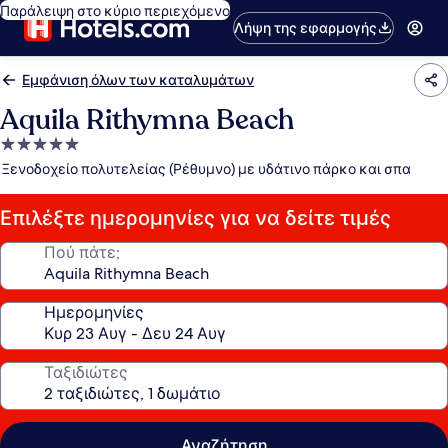
Παράλειψη στο κύριο περιεχόμενο
Λήψη της εφαρμογής
Εμφάνιση όλων των καταλυμάτων
Aquila Rithymna Beach
Κατάλυμα
με
Ξενοδοχείο πολυτελείας (Ρέθυμνο) με υδάτινο πάρκο και σπα
5.0
αστέρια
Επιλέξτε ημερομηνίες για να δείτε τιμές
Πού πάτε;
Ημερομηνίες
Ταξιδιώτες
Αναζήτηση