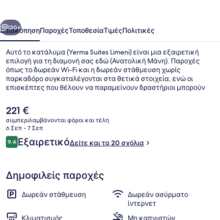
οηγούμενο
Επόμενο
130+
Επισκόπηση
Παροχές
Τοποθεσία
Τιμές
Πολιτικές
Αυτό το κατάλυμα (Yerma Suites Limeni) είναι μια εξαιρετική
επιλογή για τη διαμονή σας εδώ (Ανατολική Μάνη). Παροχές
όπως το δωρεάν Wi-Fi και η δωρεάν στάθμευση χωρίς
παρκαδόρο συγκαταλέγονται στα θετικά στοιχεία, ενώ οι
επισκέπτες που θέλουν να παραμείνουν δραστήριοι μπορούν
να επιλέξουν αυτόνομη κατάδυση, κολύμπι με αναπνευστήρα
και θαλάσσιο σκι σε κοντινή απόσταση. Όλα τα διαμερίσματα
Η
221 €
προσφέρουν όμορφες πινελιές όπως μηχανές εσπρέσο και
τρέχουσα
συμπεριλαμβάνονται φόροι και τέλη
κρεβάτια memory foam με σεντόνια από αιγυπτιακό βαμβάκι.
τιμή
6 Σεπ - 7 Σεπ
Πρόσοψη καταλύματος
είναι
Σχόλια
Εξαιρετικό
9,4
Δείτε και τα 20 σχόλια
221 €
9,4 στα 10
Δημοφιλείς παροχές
Δωρεάν στάθμευση
Δωρεάν ασύρματο
ίντερνετ
Κλιματισμός
Μη καπνιστών