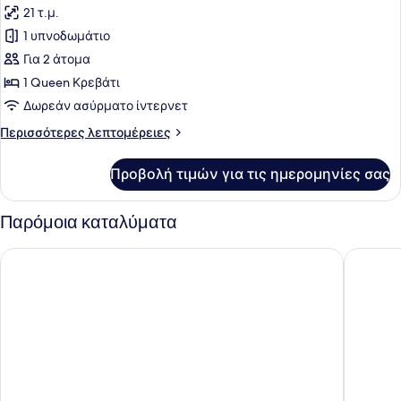
21 τ.μ.
φωτογραφιών
για
1 υπνοδωμάτιο
Deluxe
Για 2 άτομα
Δωμάτιο
1 Queen Κρεβάτι
Δωρεάν ασύρματο ίντερνετ
Περισσότερες
Περισσότερες λεπτομέρειες
λεπτομέρειες
για
Προβολή τιμών για τις ημερομηνίες σας
Deluxe
Δωμάτιο
Παρόμοια καταλύματα
Las Hotel & Spa
Lithos B