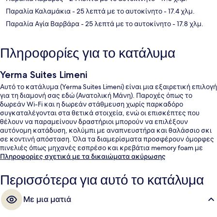
Παραλία Καλαμάκια
- 25 λεπτά με το αυτοκίνητο
- 17.4 χλμ.
Παραλία Αγία Βαρβάρα
- 25 λεπτά με το αυτοκίνητο
- 17.8 χλμ.
Πληροφορίες για το κατάλυμα
Yerma Suites Limeni
Αυτό το κατάλυμα (Yerma Suites Limeni) είναι μια εξαιρετική επιλογή
για τη διαμονή σας εδώ (Ανατολική Μάνη). Παροχές όπως το
δωρεάν Wi-Fi και η δωρεάν στάθμευση χωρίς παρκαδόρο
συγκαταλέγονται στα θετικά στοιχεία, ενώ οι επισκέπτες που
θέλουν να παραμείνουν δραστήριοι μπορούν να επιλέξουν
αυτόνομη κατάδυση, κολύμπι με αναπνευστήρα και θαλάσσιο σκι
σε κοντινή απόσταση. Όλα τα διαμερίσματα προσφέρουν όμορφες
πινελιές όπως μηχανές εσπρέσο και κρεβάτια memory foam με
σεντόνια από αιγυπτιακό βαμβάκι.
Πληροφορίες σχετικά με τα δικαιώματα ακύρωσης
Περισσότερα για αυτό το κατάλυμα
Με μια ματιά