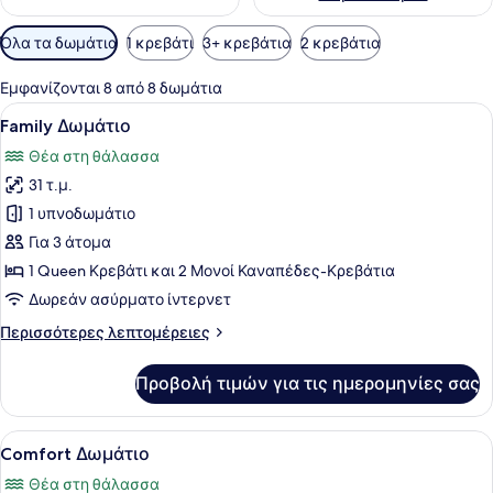
Διαθέσιμα
Όλα τα δωμάτια
1 κρεβάτι
3+ κρεβάτια
2 κρεβάτια
φίλτρα
για
Εμφανίζονται 8 από 8 δωμάτια
τα
Προβολή
Ένα υπνοδωμάτιο με ένα κρεβάτι, μ
14
Family Δωμάτιο
δωμάτια
όλων
Θέα στη θάλασσα
των
31 τ.μ.
φωτογραφιών
για
1 υπνοδωμάτιο
Family
Για 3 άτομα
Δωμάτιο
1 Queen Κρεβάτι και 2 Μονοί Καναπέδες-Κρεβάτια
Δωρεάν ασύρματο ίντερνετ
Περισσότερες
Περισσότερες λεπτομέρειες
λεπτομέρειες
για
Προβολή τιμών για τις ημερομηνίες σας
Family
Δωμάτιο
Προβολή
Ένα υπνοδωμάτιο με ένα κρεβάτι, 
13
Comfort Δωμάτιο
όλων
Θέα στη θάλασσα
των