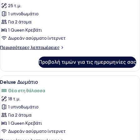
25 τ.μ.
φωτογραφιών
για
1 υπνοδωμάτιο
Comfort
Για 2 άτομα
Δωμάτιο
1 Queen Κρεβάτι
Δωρεάν ασύρματο ίντερνετ
Περισσότερες
Περισσότερες λεπτομέρειες
λεπτομέρειες
για
Προβολή τιμών για τις ημερομηνίες σας
Comfort
Δωμάτιο
Προβολή
Ένα υπνοδωμάτιο με ένα κρεβάτι, έ
8
Deluxe Δωμάτιο
όλων
Θέα στη θάλασσα
των
18 τ.μ.
φωτογραφιών
για
1 υπνοδωμάτιο
Deluxe
Για 2 άτομα
Δωμάτιο
1 Queen Κρεβάτι
Δωρεάν ασύρματο ίντερνετ