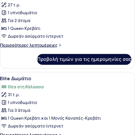
27 τ.μ.
φωτογραφιών
για
1 υπνοδωμάτιο
Executive
Για 2 άτομα
Δωμάτιο
1 Queen Κρεβάτι
Δωρεάν ασύρματο ίντερνετ
Περισσότερες
Περισσότερες λεπτομέρειες
λεπτομέρειες
για
Προβολή τιμών για τις ημερομηνίες σας
Executive
Δωμάτιο
Προβολή
Ένα σύγχρονο υπνοδωμάτιο με ένα μ
9
Elite Δωμάτιο
όλων
Θέα στη θάλασσα
των
31 τ.μ.
φωτογραφιών
για
1 υπνοδωμάτιο
Elite
Για 3 άτομα
Δωμάτιο
1 Queen Κρεβάτι και 1 Μονός Καναπές-Κρεβάτι
Δωρεάν ασύρματο ίντερνετ
Περισσότερες