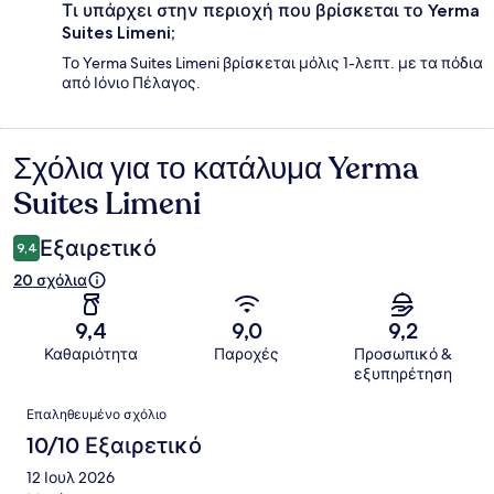
Τι υπάρχει στην περιοχή που βρίσκεται το Yerma
Suites Limeni;
Το Yerma Suites Limeni βρίσκεται μόλις 1-λεπτ. με τα πόδια
από Ιόνιο Πέλαγος.
Σχόλια για το κατάλυμα Yerma
Σχόλια
Suites Limeni
Εξαιρετικό
9,4
20 σχόλια
9,4
9,0
9,2
Καθαριότητα
Παροχές
Προσωπικό &
εξυπηρέτηση
Σχόλια
Επαληθευμένο σχόλιο
10/10 Εξαιρετικό
12 Ιουλ 2026