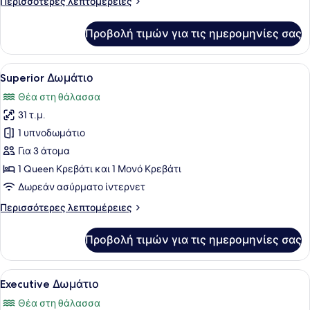
Περισσότερες
Περισσότερες λεπτομέρειες
λεπτομέρειες
για
Προβολή τιμών για τις ημερομηνίες σας
Deluxe
Δωμάτιο
Προβολή
Ένα μπαλκόνι από πέτρα με ένα τρα
12
Superior Δωμάτιο
όλων
Θέα στη θάλασσα
των
31 τ.μ.
φωτογραφιών
για
1 υπνοδωμάτιο
Superior
Για 3 άτομα
Δωμάτιο
1 Queen Κρεβάτι και 1 Μονό Κρεβάτι
Δωρεάν ασύρματο ίντερνετ
Περισσότερες
Περισσότερες λεπτομέρειες
λεπτομέρειες
για
Προβολή τιμών για τις ημερομηνίες σας
Superior
Δωμάτιο
Προβολή
Ένα μοντέρνο σαλόνι με έναν κανα
11
Executive Δωμάτιο
όλων
Θέα στη θάλασσα
των