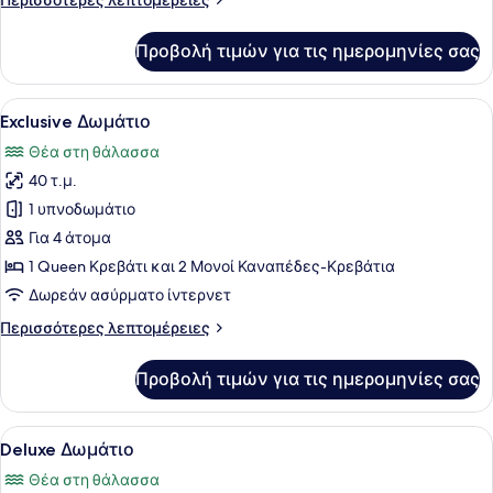
Περισσότερες λεπτομέρειες
λεπτομέρειες
για
Προβολή τιμών για τις ημερομηνίες σας
Elite
Δωμάτιο
Προβολή
Μια μοντέρνα κουζίνα με μπάρα, ξ
13
Exclusive Δωμάτιο
όλων
Θέα στη θάλασσα
των
40 τ.μ.
φωτογραφιών
για
1 υπνοδωμάτιο
Exclusive
Για 4 άτομα
Δωμάτιο
1 Queen Κρεβάτι και 2 Μονοί Καναπέδες-Κρεβάτια
Δωρεάν ασύρματο ίντερνετ
Περισσότερες
Περισσότερες λεπτομέρειες
λεπτομέρειες
για
Προβολή τιμών για τις ημερομηνίες σας
Exclusive
Δωμάτιο
Προβολή
Ένα υπνοδωμάτιο με ένα κρεβάτι, μ
10
Deluxe Δωμάτιο
όλων
Θέα στη θάλασσα
των