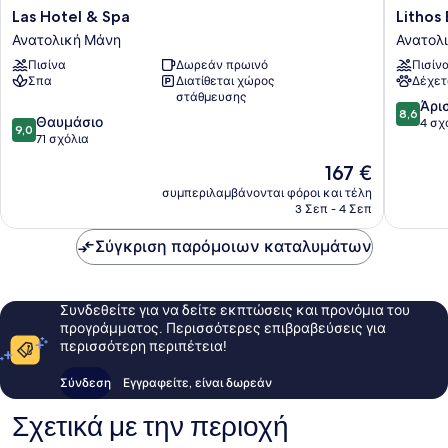
Las
Lithos
Las Hotel & Spa
Lithos
Hotel
By
Ανατολική Μάνη
Ανατολ
&
The
Πισίνα
Δωρεάν πρωινό
Πισίν
Spa
Sea
Σπα
Διατίθεται χώρος
Δέχετ
Ανατολική
Ανατολ
στάθμευσης
Μάνη
Μάνη
8.6
Άρι
8,6
9.0
Θαυμάσιο
στα
4 σχ
9,0
στα
71 σχόλια
10,
10,
Άριστο,
Η
167 €
Θαυμάσιο,
4
τιμή
71
συμπεριλαμβάνονται φόροι και τέλη
σχόλια
είναι
3 Σεπ - 4 Σεπ
σχόλια
167 €
Σύγκριση παρόμοιων καταλυμάτων
Συνδεθείτε για να δείτε εκπτώσεις και προνόμια του
προγράμματος. Περισσότερες επιβραβεύσεις για
περισσότερη περιπέτεια!
Σύνδεση
Εγγραφείτε, είναι δωρεάν
Σχετικά με την περιοχή