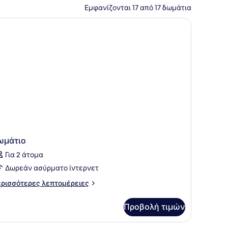
Εμφανίζονται 17 από 17 δωμάτια
ωμάτιο
Για 2 άτομα
Δωρεάν ασύρματο ίντερνετ
ρισσότερες
ρισσότερες λεπτομέρειες
πτομέρειες
α
Προβολή τιμών
μάτιο