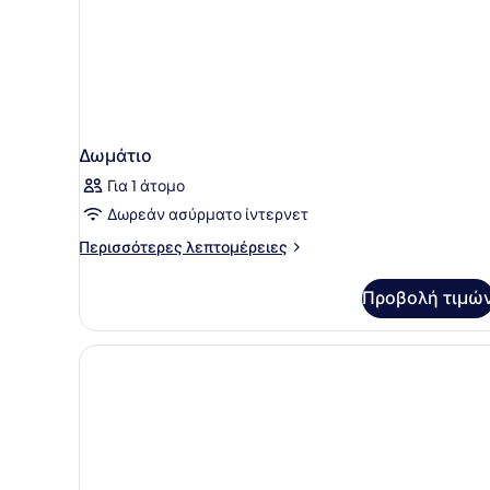
Δωμάτιο
Για 1 άτομο
Δωρεάν ασύρματο ίντερνετ
Περισσότερες
Περισσότερες λεπτομέρειες
λεπτομέρειες
για
Προβολή τιμώ
Δωμάτιο