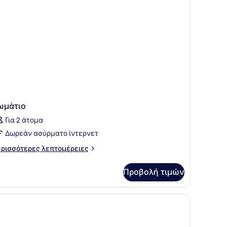
ωμάτιο
Για 2 άτομα
Δωρεάν ασύρματο ίντερνετ
ρισσότερες
ρισσότερες λεπτομέρειες
πτομέρειες
α
Προβολή τιμών
μάτιο