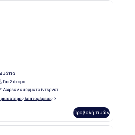
ωμάτιο
Για 2 άτομα
Δωρεάν ασύρματο ίντερνετ
ρισσότερες
ρισσότερες λεπτομέρειες
πτομέρειες
α
Προβολή τιμών
μάτιο