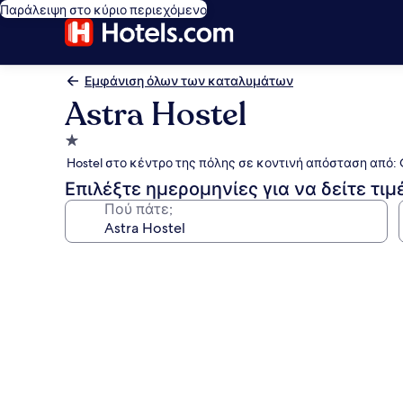
Παράλειψη στο κύριο περιεχόμενο
Εμφάνιση όλων των καταλυμάτων
Astra Hostel
Κατάλυμα
με
Hostel στο κέντρο της πόλης σε κοντινή απόσταση από: G
1.0
Επιλέξτε ημερομηνίες για να δείτε τιμ
αστέρι
Πού πάτε;
Συλλογή
φωτογραφιών
για
Astra
Hostel