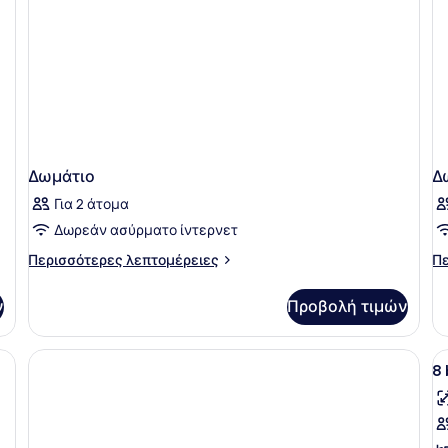
Δωμάτιο
Δ
Για 2 άτομα
Δωρεάν ασύρματο ίντερνετ
Περισσότερες
Πε
Περισσότερες λεπτομέρειες
Πε
λεπτομέρειες
λε
για
γι
ν
Προβολή τιμών
Δωμάτιο
Δω
Π
8
ό
τ
φ