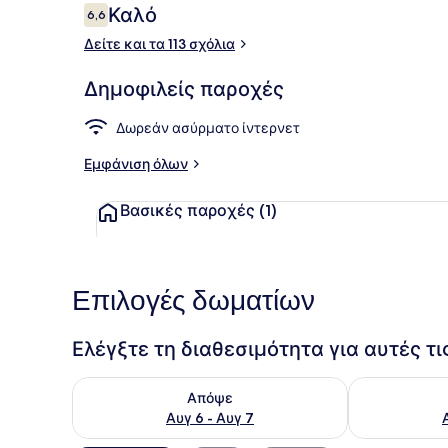
Σχόλια
Καλό
6,6
6,6 στα 10
Δείτε και τα 113 σχόλια
Comfort Κρε
Δημοφιλείς παροχές
Δωρεάν ασύρματο ίντερνετ
Εμφάνιση όλων
Βασικές παροχές
(1)
Επιλογές δωματίων
Ελέγξτε τη διαθεσιμότητα για αυτές τ
Έλεγχος διαθεσιμότητας για απόψε Αυγ 6 - Αυγ 7
Έλεγχος διαθ
Απόψε
Αυγ 6 - Αυγ 7