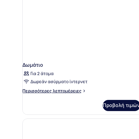
Δωμάτιο
Για 2 άτομα
Δωρεάν ασύρματο ίντερνετ
Περισσότερες
Περισσότερες λεπτομέρειες
λεπτομέρειες
για
Προβολή τιμώ
Δωμάτιο