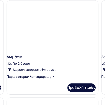
Δωμάτιο
Δ
Για 2 άτομα
Δωρεάν ασύρματο ίντερνετ
Περισσότερες
Πε
Περισσότερες λεπτομέρειες
Πε
λεπτομέρειες
λε
για
γι
ν
Προβολή τιμών
Δωμάτιο
Δω