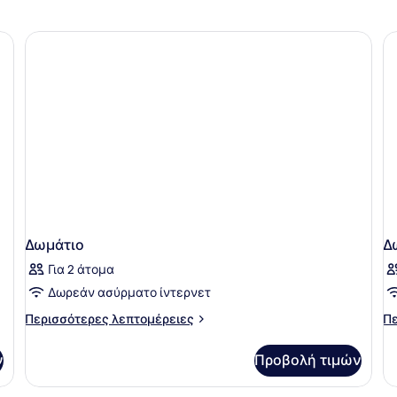
Δωμάτιο
Δ
Για 2 άτομα
Δωρεάν ασύρματο ίντερνετ
Περισσότερες
Πε
Περισσότερες λεπτομέρειες
Πε
λεπτομέρειες
λε
για
γι
ν
Προβολή τιμών
Δωμάτιο
Δω