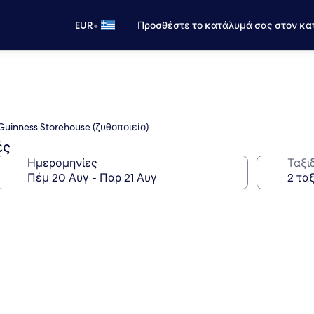
•
EUR
Προσθέστε το κατάλυμά σας στον κα
uinness Storehouse (ζυθοποιείο)
ές
Ημερομηνίες
Ταξι