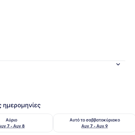
βάτι Ξενώνα, Θέα στο Ποτάμι | Παροχή δωματίου
ις ημερομηνίες
εσιμότητας για αύριο Αυγ 7 - Αυγ 8
Έλεγχος διαθεσιμότητας για αυτό τ
Αύριο
Αυτό το σαββατοκύριακο
Αυγ 7 - Αυγ 8
Αυγ 7 - Αυγ 9