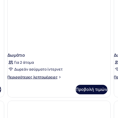
Δωμάτιο
Δ
Για 2 άτομα
Δωρεάν ασύρματο ίντερνετ
Περισσότερες
Πε
Περισσότερες λεπτομέρειες
Πε
λεπτομέρειες
λε
για
γι
ν
Προβολή τιμών
Δωμάτιο
Δω