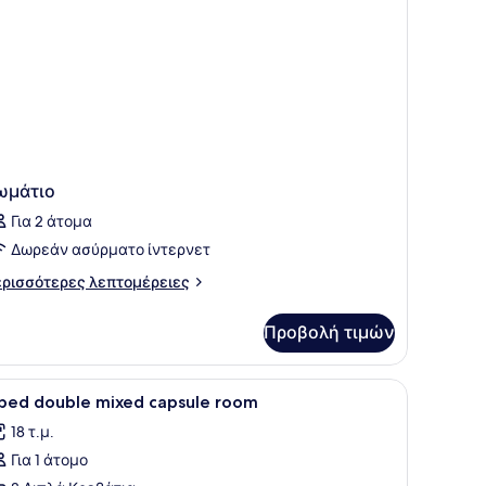
ωμάτιο
Για 2 άτομα
Δωρεάν ασύρματο ίντερνετ
ρισσότερες
ρισσότερες λεπτομέρειες
πτομέρειες
α
Προβολή τιμών
μάτιο
ροβολή
Ένα κρεβάτι με δύο κουκέτες, με ενσωματ
4
 bed double mixed capsule room
λων
18 τ.μ.
ων
Για 1 άτομο
ωτογραφιών