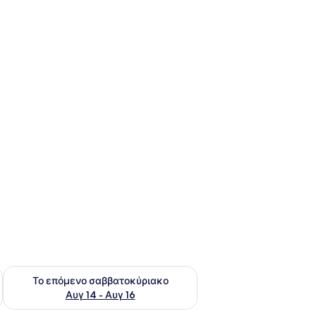
ο σαββατοκύριακο Αυγ 7 - Αυγ 9
Έλεγχος διαθεσιμότητας για το επόμενο σαββατοκύριακο Α
Το επόμενο σαββατοκύριακο
Αυγ 14 - Αυγ 16