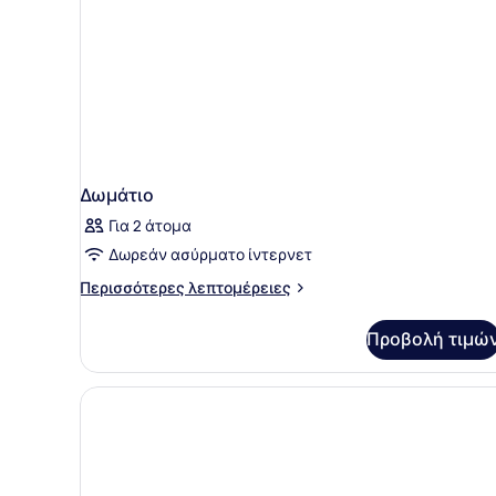
Δωμάτιο
Για 2 άτομα
Δωρεάν ασύρματο ίντερνετ
Περισσότερες
Περισσότερες λεπτομέρειες
λεπτομέρειες
για
Προβολή τιμώ
Δωμάτιο