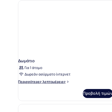
Δωμάτιο
Για 1 άτομο
Δωρεάν ασύρματο ίντερνετ
Περισσότερες
Περισσότερες λεπτομέρειες
λεπτομέρειες
για
Προβολή τιμώ
Δωμάτιο