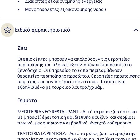
Διακόπτες εξοικονόμησης ενέργειας
Μόνο τουαλέτες εξοικονόμησης νερού
Ειδικά χαρακτηριστικά
Σπα
Οι επισκέπτες μπορούν να απολαύσουν τις θεραπείες
περιποίησης του πλήρως εξοπλισμένου σπα σε αυτό το
ξενοδοχείο. Οι υπηρεσίες του σπα περιλαμβάνουν
θεραπείες περιποίησης προσώπου, θεραπείες περιποίησης
σώματος και μανικιούρ και πεντικιούρ. Το σπα είναι
εξοπλισμένο με τουρκικά λουτρά/χαμάμ.
Γεύματα
MEDITERRANEO RESTAURANT - Αυτό το μέρος (εστιατόριο
με μπουφέ) έχει τοπική και διεθνής κουζίνα και σερβίρει
πρωινό, μεσημεριανό και βραδινό. Ανοιχτό καθημερινά
TRATTORIA LA PENTOLA - Αυτό το μέρος (εστιατόριο) στην
παραλία έχει μεσογειακή κουζίνα και σερβίρει πρόγευμα,