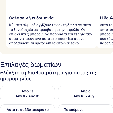
Θαλασσινή ευδαιμονία
Η δουλ
Κύματα αλμυρά αγγίζουν την ακτή δίπλα σε αυτό
Αυτό το
το ξενοδοχείο με πρόσβαση στην παραλία. Οι
εγκατασ
επισκέπτες μπορούν να πάρουν πετσέτες για την
μπορού
άμμο, να πιουν ένα ποτό στο beach bar και να
συσκέψ
απολαύσουν γεύματα δίπλα στον ωκεανό.
παραλία
Επιλογές δωματίων
Ελέγξτε τη διαθεσιμότητα για αυτές τις
ημερομηνίες
Έλεγχος διαθεσιμότητας για απόψε Αυγ 9 - Αυγ 10
Έλεγχος διαθεσιμότητας για α
Απόψε
Αύριο
Αυγ 9 - Αυγ 10
Αυγ 10 - Αυγ 11
Έλεγχος διαθεσιμότητας για αυτό το σαββατοκύριακο Αυγ 1
Έλεγχος διαθεσιμότητας για
Αυτό το σαββατοκύριακο
Το επόμενο