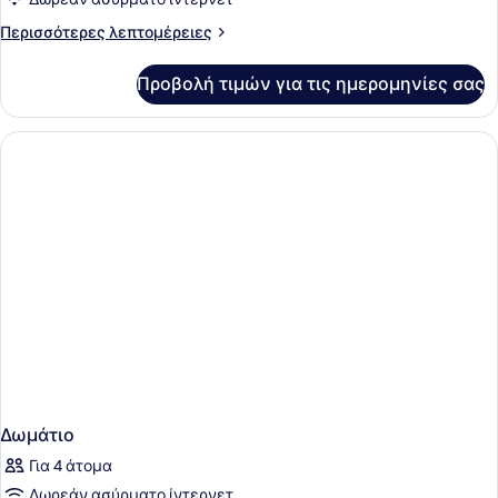
Περισσότερες
Περισσότερες λεπτομέρειες
λεπτομέρειες
για
Προβολή τιμών για τις ημερομηνίες σας
Δωμάτιο
Δωμάτιο
Για 4 άτομα
Δωρεάν ασύρματο ίντερνετ