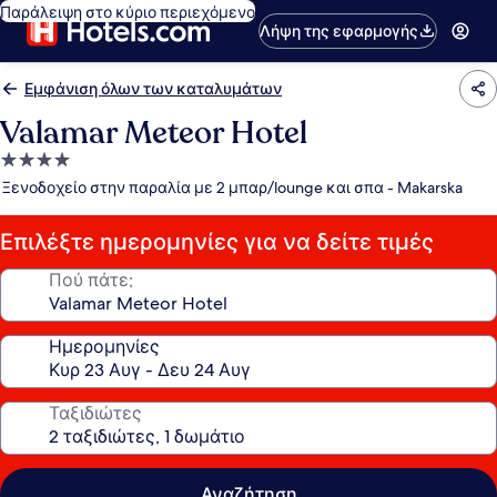
Παράλειψη στο κύριο περιεχόμενο
Λήψη της εφαρμογής
Εμφάνιση όλων των καταλυμάτων
Valamar Meteor Hotel
Κατάλυμα
με
Ξενοδοχείο στην παραλία με 2 μπαρ/lounge και σπα - Makarska
4.0
αστέρια
Επιλέξτε ημερομηνίες για να δείτε τιμές
Πού πάτε;
Ημερομηνίες
Ταξιδιώτες
Αναζήτηση