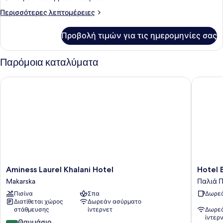
Περισσότερες
Περισσότερες λεπτομέρειες
λεπτομέρειες
για
Προβολή τιμών για τις ημερομηνίες σας
Δωμάτιο
Παρόμοια καταλύματα
Aminess Laurel Khalani Hotel
Hotel Bi
Aminess
Hotel
Aminess Laurel Khalani Hotel
Hotel 
Laurel
Biokovo
Makarska
Παλιά 
Khalani
Παλιά
Πισίνα
Σπα
Δωρεά
Hotel
Πόλη
Διατίθεται χώρος
Δωρεάν ασύρματο
Makarska
της
στάθμευσης
ίντερνετ
Δωρεά
Μακάρ
ίντερ
9.0
Θαυμάσιο