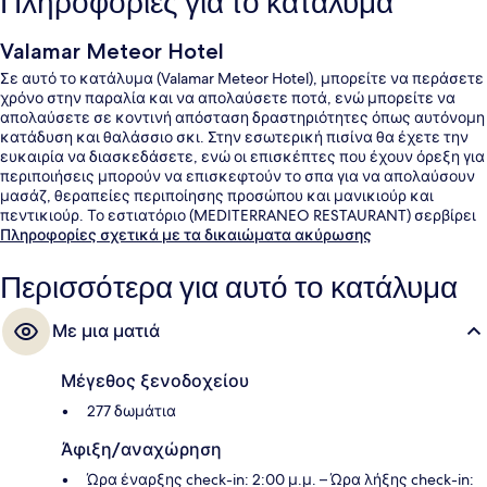
Πληροφορίες για το κατάλυμα
Valamar Meteor Hotel
Σε αυτό το κατάλυμα (Valamar Meteor Hotel), μπορείτε να περάσετε
χρόνο στην παραλία και να απολαύσετε ποτά, ενώ μπορείτε να
απολαύσετε σε κοντινή απόσταση δραστηριότητες όπως αυτόνομη
κατάδυση και θαλάσσιο σκι. Στην εσωτερική πισίνα θα έχετε την
ευκαιρία να διασκεδάσετε, ενώ οι επισκέπτες που έχουν όρεξη για
περιποιήσεις μπορούν να επισκεφτούν το σπα για να απολαύσουν
μασάζ, θεραπείες περιποίησης προσώπου και μανικιούρ και
πεντικιούρ. Το εστιατόριο (MEDITERRANEO RESTAURANT) σερβίρει
τοπική και διεθνής κουζίνα και είναι ανοικτό για πρωινό,
Πληροφορίες σχετικά με τα δικαιώματα ακύρωσης
μεσημεριανό και βραδινό. Θα βρείτε ακόμη 2 μπαρ/lounge, μπαρ
δίπλα στην πισίνα και γυμναστήριο. Άλλοι ταξιδιώτες λατρεύουν το
Περισσότερα για αυτό το κατάλυμα
εξυπηρετικό προσωπικό.
Με μια ματιά
Μέγεθος ξενοδοχείου
277 δωμάτια
Άφιξη/αναχώρηση
Ώρα έναρξης check-in: 2:00 μ.μ. – Ώρα λήξης check-in: