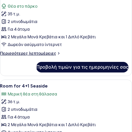
όλων
Θέα στο πάρκο
των
35 τ.μ.
φωτογραφιών
για
2 υπνοδωμάτια
Room
Για 4 άτομα
for
2 Μεγάλα Μονά Κρεβάτια και 1 Διπλό Κρεβάτι
4+1
Δωρεάν ασύρματο ίντερνετ
Περισσότερες
Περισσότερες λεπτομέρειες
λεπτομέρειες
για
Προβολή τιμών για τις ημερομηνίες σας
Room
for
4+1
Προβολή
Ένα σύγχρονο δωμάτιο ξενοδοχείου
6
Room for 4+1 Seaside
όλων
Μερική θέα στη θάλασσα
των
36 τ.μ.
φωτογραφιών
για
2 υπνοδωμάτια
Room
Για 4 άτομα
for
2 Μεγάλα Μονά Κρεβάτια και 1 Διπλό Κρεβάτι
4+1