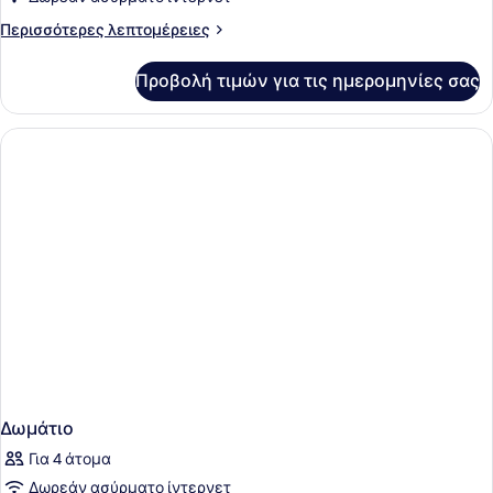
Περισσότερες
Περισσότερες λεπτομέρειες
λεπτομέρειες
για
Προβολή τιμών για τις ημερομηνίες σας
Δωμάτιο
Δωμάτιο
Για 4 άτομα
Δωρεάν ασύρματο ίντερνετ