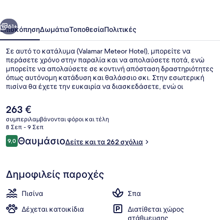
οηγούμενο
Επόμενο
61+
Επισκόπηση
Δωμάτια
Τοποθεσία
Πολιτικές
Σε αυτό το κατάλυμα (Valamar Meteor Hotel), μπορείτε να
περάσετε χρόνο στην παραλία και να απολαύσετε ποτά, ενώ
μπορείτε να απολαύσετε σε κοντινή απόσταση δραστηριότητες
όπως αυτόνομη κατάδυση και θαλάσσιο σκι. Στην εσωτερική
πισίνα θα έχετε την ευκαιρία να διασκεδάσετε, ενώ οι
επισκέπτες που έχουν όρεξη για περιποιήσεις μπορούν να
επισκεφτούν το σπα για να απολαύσουν μασάζ, θεραπείες
Η
263 €
περιποίησης προσώπου και μανικιούρ και πεντικιούρ. Το
τρέχουσα
συμπεριλαμβάνονται φόροι και τέλη
εστιατόριο (MEDITERRANEO RESTAURANT) σερβίρει τοπική και
τιμή
8 Σεπ - 9 Σεπ
διεθνής κουζίνα και είναι ανοικτό για πρωινό, μεσημεριανό και
Κοντά στην παραλία, πετσέτες θαλά
είναι
Σχόλια
βραδινό. Θα βρείτε ακόμη 2 μπαρ/lounge, μπαρ δίπλα στην
Θαυμάσιο
9,0
Δείτε και τα 262 σχόλια
263 €
9,0 στα 10
πισίνα και γυμναστήριο. Άλλοι ταξιδιώτες λατρεύουν το
εξυπηρετικό προσωπικό.
Δημοφιλείς παροχές
Πισίνα
Σπα
Δέχεται κατοικίδια
Διατίθεται χώρος
στάθμευσης