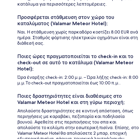
κατάλυμα για περισσότερες λεπτομέρειες.
Προσφέρεται στάθμευση στον χώρο του
καταλύματος (Valamar Meteor Hotel);
Ναι. Η στάθμευση χωρίς παρκαδόρο κοστίζει 8.00 EUR ανά
ημέρα. Σταθμός φόρτισης ηλεκτρικών οχημάτων είναι στη
διάθεσή σας.
Ποιες ώρες πραγματοποιείται το check-in και το
check-out σε αυτό το κατάλυμα (Valamar Meteor
Hotel);
Ώρα έναρξης check-in: 2:00 μ.μ. – Ώρα λήξης check-in: 8:00
μ.μ.Το check-out πραγματοποιείται έως 10:00 π.μ..
Ποιες δραστηριότητες είναι διαθέσιμες στο
Valamar Meteor Hotel και στη γύρω περιοχή;
Απολαύστε δραστηριότητες σε κοντινή απόσταση, όπως
περιηγήσεις με καραβάκι, πεζοπορία και ποδηλασία
βουνού. Αφεθείτε στις περιποιήσεις του σπα και
απολαύστε το κολύμπι στην εσωτερική πισίνα. Επίσης, στο
Valamar Meteor Hotel θα απολαύσετε 2 μπαρ, εποχική
εξωτερική πισίνα, σάουνα, τουρκικά λουτρά/χαμάμ