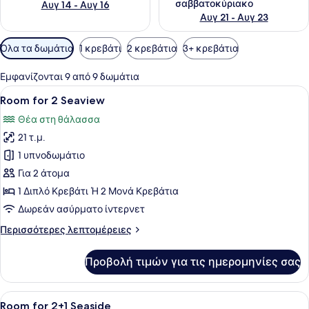
σαββατοκύριακο
Αυγ 14 - Αυγ 16
Αυγ 21 - Αυγ 23
Διαθέσιμα
Όλα τα δωμάτια
1 κρεβάτι
2 κρεβάτια
3+ κρεβάτια
φίλτρα
για
Εμφανίζονται 9 από 9 δωμάτια
τα
Προβολή
Ένα σύγχρονο δωμάτιο ξενοδοχείου 
5
Room for 2 Seaview
δωμάτια
όλων
Θέα στη θάλασσα
των
21 τ.μ.
φωτογραφιών
για
1 υπνοδωμάτιο
Room
Για 2 άτομα
for
1 Διπλό Κρεβάτι Ή 2 Μονά Κρεβάτια
2
Δωρεάν ασύρματο ίντερνετ
Seaview
Περισσότερες
Περισσότερες λεπτομέρειες
λεπτομέρειες
για
Προβολή τιμών για τις ημερομηνίες σας
Room
for
2
Προβολή
Ένα δωμάτιο ξενοδοχείου με ένα μ
4
Seaview
Room for 2+1 Seaside