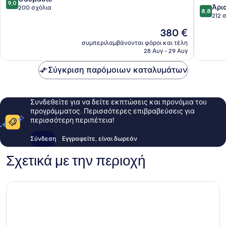
9,0
8.8
Άρι
στα
200 σχόλια
8,8
στα
212 
10,
10,
Θαυμάσιο,
Η
380 €
Άριστο,
200
τιμή
212
συμπεριλαμβάνονται φόροι και τέλη
σχόλια
είναι
28 Αυγ - 29 Αυγ
σχόλια
380 €
Σύγκριση παρόμοιων καταλυμάτων
Συνδεθείτε για να δείτε εκπτώσεις και προνόμια του
προγράμματος. Περισσότερες επιβραβεύσεις για
περισσότερη περιπέτεια!
Σύνδεση
Εγγραφείτε, είναι δωρεάν
Σχετικά με την περιοχή