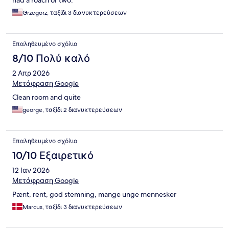
had a roach or two.
Grzegorz, ταξίδι 3 διανυκτερεύσεων
Επαληθευμένο σχόλιο
8/10 Πολύ καλό
2 Απρ 2026
Μετάφραση Google
Clean room and quite
george, ταξίδι 2 διανυκτερεύσεων
Επαληθευμένο σχόλιο
10/10 Εξαιρετικό
12 Ιαν 2026
Μετάφραση Google
Pænt, rent, god stemning, mange unge mennesker
Marcus, ταξίδι 3 διανυκτερεύσεων