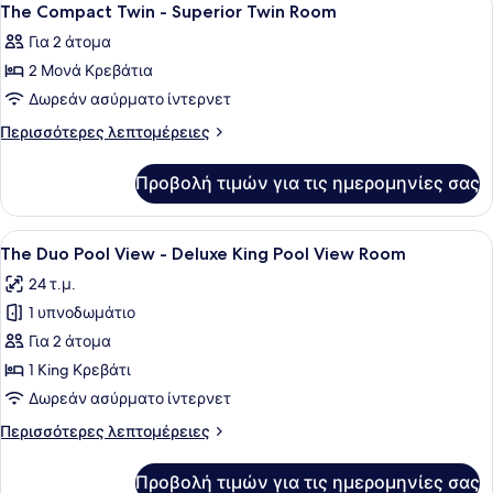
5
King
-
The Compact Twin - Superior Twin Room
όλων
Superior
Room
Για 2 άτομα
King
των
Room
2 Μονά Κρεβάτια
φωτογραφιών
για
Δωρεάν ασύρματο ίντερνετ
The
Περισσότερες
Περισσότερες λεπτομέρειες
Compact
λεπτομέρειες
για
Twin
Προβολή τιμών για τις ημερομηνίες σας
The
-
Compact
Superior
Twin
Προβολή
Ένα δωμάτιο ξενοδοχείου με ένα με
15
Twin
-
The Duo Pool View - Deluxe King Pool View Room
όλων
Superior
Room
24 τ.μ.
Twin
των
Room
1 υπνοδωμάτιο
φωτογραφιών
για
Για 2 άτομα
The
1 King Κρεβάτι
Duo
Δωρεάν ασύρματο ίντερνετ
Pool
Περισσότερες
Περισσότερες λεπτομέρειες
View
λεπτομέρειες
-
για
Προβολή τιμών για τις ημερομηνίες σας
The