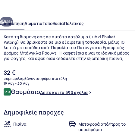
Patong
οηγούμενο
Επόμενο
125+
Επισκόπηση
Δωμάτια
Τοποθεσία
Πολιτικές
Κατά τη διαμονή σας σε αυτό το κατάλυμα (Lub d Phuket
Patong), θα βρίσκεστε σε μια εξαιρετική τοποθεσία, μόλις 10
λεπτά με τα πόδια από: Παραλία του Πατόνγκ και Εμπορικός
Δρόμος Μπάνγκλα Ρόουντ. Η καφετέρια είναι το ιδανικό μέρος
για φαγητό, και αφού διασκεδάσετε στην εξωτερική πισίνα,
μπορείτε να χαλαρώσετε με ένα ποτό στο μπαρ/lounge. Θα
βρείτε ακόμη μπαρ με σνακ/ντελικατέσεν και βεράντα.
Η
32 €
τρέχουσα
συμπεριλαμβάνονται φόροι και τέλη
τιμή
19 Αυγ - 20 Αυγ
Πρόσοψη καταλύματος
είναι
Σχόλια
Θαυμάσιο
9,0
Δείτε και τα 593 σχόλια
32 €
9,0 στα 10
Δημοφιλείς παροχές
Πισίνα
Μεταφορά από/προς το
αεροδρόμιο