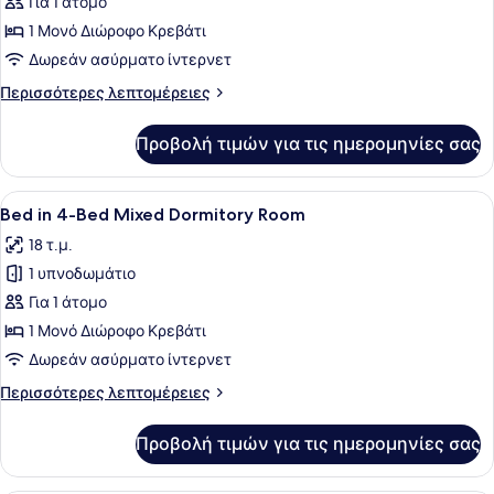
για
Για 1 άτομο
Bed
1 Μονό Διώροφο Κρεβάτι
in
Δωρεάν ασύρματο ίντερνετ
4-
Περισσότερες
Περισσότερες λεπτομέρειες
Bed
λεπτομέρειες
Female
για
Προβολή τιμών για τις ημερομηνίες σας
Bed
Dormitory
in
Room
4-
Προβολή
Ένα διπλό κρεβάτι με ένα άτομο πο
21
Bed
Bed in 4-Bed Mixed Dormitory Room
όλων
Female
18 τ.μ.
Dormitory
των
Room
1 υπνοδωμάτιο
φωτογραφιών
για
Για 1 άτομο
Bed
1 Μονό Διώροφο Κρεβάτι
in
Δωρεάν ασύρματο ίντερνετ
4-
Περισσότερες
Περισσότερες λεπτομέρειες
Bed
λεπτομέρειες
Mixed
για
Προβολή τιμών για τις ημερομηνίες σας
Bed
Dormitory
in
Room
4-