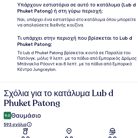
Υπάρχουν εστιατόρια σε αυτό το κατάλυμα (Lub d
Phuket Patong) ή στη γύρω περιοχή;
Ναι, υπάρχει ένα εστιατόριο στο κατάλυμα όπου μπορείτε
να απολαύσετε διεθνής κουζίνα.
Τι υπάρχει στην περιοχή που βρίσκεται το Lub d
Phuket Patong;
Το Lub d Phuket Patong βρίσκεται κοντά σε Παραλία του
Πατόνγκ, μόλις 9 λεπτ. με τα πόδια από Εμπορικός Δρόμος
Μπάνγκλα Ρόουντ και 8 λεπτ. με τα πόδια από Εμπορικό
Κέντρο Jungceylon.
Σχόλια για το κατάλυμα Lub d
Σχόλια
Phuket Patong
Θαυμάσιο
9,0
593 σχόλια