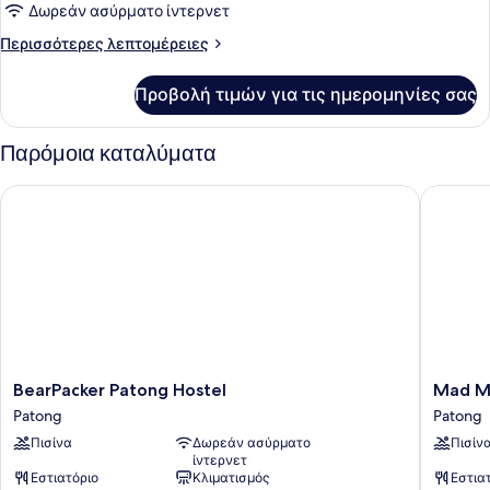
Bed
Δωρεάν ασύρματο ίντερνετ
Female
Περισσότερες
Περισσότερες λεπτομέρειες
Dormitory
λεπτομέρειες
για
Προβολή τιμών για τις ημερομηνίες σας
4-
Bed
Female
Παρόμοια καταλύματα
Dormitory
BearPacker Patong Hostel
Mad Mon
BearPacker
Mad
BearPacker Patong Hostel
Mad M
Patong
Monkey
Patong
Patong
Hostel
Phuket
Πισίνα
Δωρεάν ασύρματο
Πισίν
Patong
Patong
ίντερνετ
Εστιατόριο
Κλιματισμός
Εστια