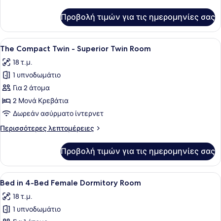
λεπτομέρειες
Superior
για
Προβολή τιμών για τις ημερομηνίες σας
The
King
Compact
Room
King
Προβολή
Ένα δωμάτιο ξενοδοχείου με ένα κρ
13
-
The Compact Twin - Superior Twin Room
όλων
Superior
18 τ.μ.
King
των
Room
1 υπνοδωμάτιο
φωτογραφιών
για
Για 2 άτομα
The
2 Μονά Κρεβάτια
Compact
Δωρεάν ασύρματο ίντερνετ
Twin
Περισσότερες
Περισσότερες λεπτομέρειες
-
λεπτομέρειες
Superior
για
Προβολή τιμών για τις ημερομηνίες σας
The
Twin
Compact
Room
Twin
Προβολή
Ένα κρεβάτι με δύο κουκέτες, με έ
17
-
Bed in 4-Bed Female Dormitory Room
όλων
Superior
18 τ.μ.
Twin
των
Room
1 υπνοδωμάτιο
φωτογραφιών