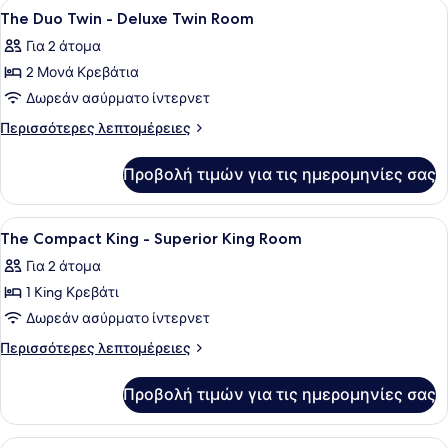
Προβολή
Ένα δωμάτιο ξενοδοχείου με δύο κ
4
Bed
The Duo Twin - Deluxe Twin Room
όλων
Mixed
Για 2 άτομα
Dormitory
των
Room
2 Μονά Κρεβάτια
φωτογραφιών
για
Δωρεάν ασύρματο ίντερνετ
The
Περισσότερες
Περισσότερες λεπτομέρειες
Duo
λεπτομέρειες
για
Twin
Προβολή τιμών για τις ημερομηνίες σας
The
-
Duo
Deluxe
Twin
Προβολή
Ένα δωμάτιο ξενοδοχείου με ένα κρ
5
Twin
-
The Compact King - Superior King Room
όλων
Deluxe
Room
Για 2 άτομα
Twin
των
Room
1 King Κρεβάτι
φωτογραφιών
για
Δωρεάν ασύρματο ίντερνετ
The
Περισσότερες
Περισσότερες λεπτομέρειες
Compact
λεπτομέρειες
για
King
Προβολή τιμών για τις ημερομηνίες σας
The
-
Compact
Superior
King
Προβολή
Ένα δωμάτιο ξενοδοχείου με δύο κρ