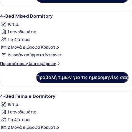
Deluxe
Duo
King
Pool
Προβολή
Ένα δωμάτιο τύπου κοιτώνα, με κρε
Pool
20
View
4-Bed Mixed Dormitory
όλων
View
-
18 τ.μ.
Deluxe
των
Room
King
1 υπνοδωμάτιο
φωτογραφιών
Pool
για
Για 4 άτομα
View
4-
Room
2 Μονά Διώροφα Κρεβάτια
Bed
Δωρεάν ασύρματο ίντερνετ
Mixed
Περισσότερες
Περισσότερες λεπτομέρειες
Dormitory
λεπτομέρειες
για
Προβολή τιμών για τις ημερομηνίες σας
4-
Bed
Mixed
Προβολή
Ένα δωμάτιο σε φοιτητική εστία με 
17
Dormitory
4-Bed Female Dormitory
όλων
18 τ.μ.
των
1 υπνοδωμάτιο
φωτογραφιών
για
Για 4 άτομα
4-
2 Μονά Διώροφα Κρεβάτια