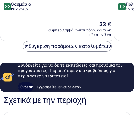
9.0
8.0
Θαυμάσιο
Πολ
9,0
8,0
στα
στα
131 σχόλια
26 σ
10,
10,
Θαυμάσιο,
Πολύ
Η
33 €
131
καλό,
τιμή
συμπεριλαμβάνονται φόροι και τέλη
σχόλια
26
είναι
1 Σεπ - 2 Σεπ
σχόλια
33 €
Σύγκριση παρόμοιων καταλυμάτων
Συνδεθείτε για να δείτε εκπτώσεις και προνόμια του
προγράμματος. Περισσότερες επιβραβεύσεις για
περισσότερη περιπέτεια!
Σύνδεση
Εγγραφείτε, είναι δωρεάν
Σχετικά με την περιοχή