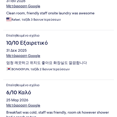
31 Ιαν 2026
Μετάφραση Google
Clean room, friendly staff onsite laundry was awesome
Rafael, ταξίδι 3 διανυκτερεύσεων
Επαληθευμένο σχόλιο
10/10 Εξαιρετικό
31 Δεκ 2025
Μετάφραση Google
엄청 깨끗하고 위치도 좋아요 화장실도 깔끔합니다
BONGGYUN, ταξίδι 2 διανυκτερεύσεων
Επαληθευμένο σχόλιο
6/10 Καλό
25 Μαρ 2026
Μετάφραση Google
Breakfast was cold, staff was friendly, room ok however shower