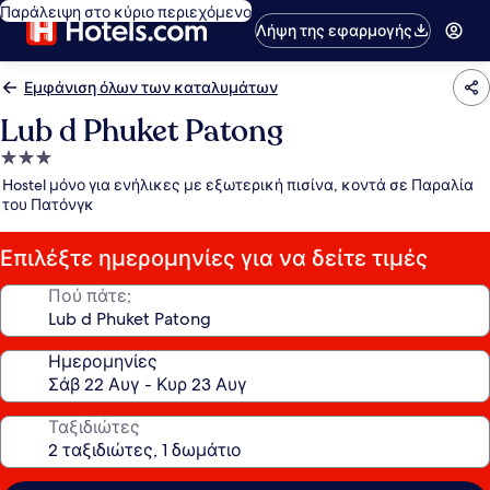
Παράλειψη στο κύριο περιεχόμενο
Λήψη της εφαρμογής
Εμφάνιση όλων των καταλυμάτων
Lub d Phuket Patong
Κατάλυμα
με
Hostel μόνο για ενήλικες με εξωτερική πισίνα, κοντά σε Παραλία
3.0
του Πατόνγκ
αστέρια
Επιλέξτε ημερομηνίες για να δείτε τιμές
Πού πάτε;
Ημερομηνίες
Ταξιδιώτες