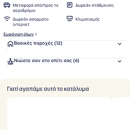
πελατών
Μεταφορά από/προς το
Δωρεάν στάθμευση
β
αεροδρόμιο
α
Δωρεάν ασύρματο
Κλιματισμός
θ
ίντερνετ
μ
ο
Εμφάνιση όλων
λ
ο
Βασικές παροχές
(12)
γ
ί
α
Νιώστε σαν στο σπίτι σας
(6)
α
π
ό
Γιατί αγαπάμε αυτό το κατάλυμα
τ
ο
υ
ς
τ
α
ξ