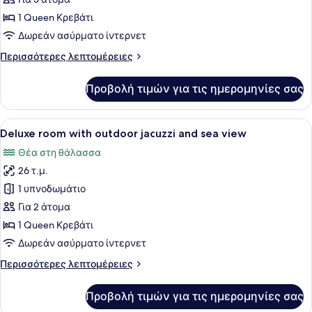
Villa
1 Queen Κρεβάτι
with
Δωρεάν ασύρματο ίντερνετ
Plunge
Περισσότερες
Περισσότερες λεπτομέρειες
Pool
λεπτομέρειες
για
Προβολή τιμών για τις ημερομηνίες σας
Hammam
Villa
with
Προβολή
Μια βεράντα με έναν λευκό καναπέ
14
Plunge
Deluxe room with outdoor jacuzzi and sea view
όλων
Pool
Θέα στη θάλασσα
των
26 τ.μ.
φωτογραφιών
για
1 υπνοδωμάτιο
Deluxe
Για 2 άτομα
room
1 Queen Κρεβάτι
with
Δωρεάν ασύρματο ίντερνετ
outdoor
Περισσότερες
Περισσότερες λεπτομέρειες
jacuzzi
λεπτομέρειες
and
για
Προβολή τιμών για τις ημερομηνίες σας
sea
Deluxe