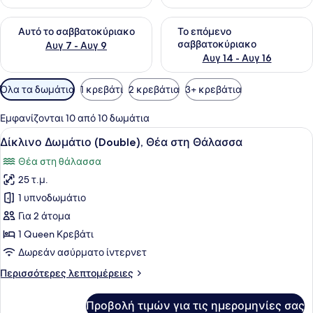
Έλεγχος διαθεσιμότητας για αυτό το σαββατοκύριακο Αυγ 7
Έλεγχος διαθεσιμότητας για
Αυτό το σαββατοκύριακο
Το επόμενο
σαββατοκύριακο
Αυγ 7 - Αυγ 9
Αυγ 14 - Αυγ 16
Διαθέσιμα
Όλα τα δωμάτια
1 κρεβάτι
2 κρεβάτια
3+ κρεβάτια
φίλτρα
για
Εμφανίζονται 10 από 10 δωμάτια
τα
Προβολή
Μια παραθαλάσσια θέα με λευκά κτ
8
Δίκλινο Δωμάτιο (Double), Θέα στη Θάλασσα
δωμάτια
όλων
Θέα στη θάλασσα
των
25 τ.μ.
φωτογραφιών
για
1 υπνοδωμάτιο
Δίκλινο
Για 2 άτομα
Δωμάτιο
1 Queen Κρεβάτι
(Double),
Δωρεάν ασύρματο ίντερνετ
Θέα
Περισσότερες
Περισσότερες λεπτομέρειες
στη
λεπτομέρειες
Θάλασσα
για
Προβολή τιμών για τις ημερομηνίες σας
Δίκλινο