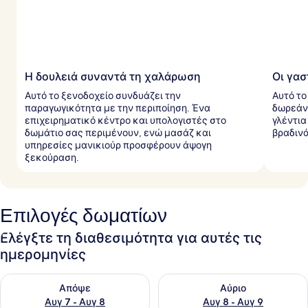
ι
δ
ι
ώ
τ
ε
ς
Η δουλειά συναντά τη χαλάρωση
Οι γα
Αυτό το ξενοδοχείο συνδυάζει την
Αυτό το
παραγωγικότητα με την περιποίηση. Ένα
δωρεάν 
επιχειρηματικό κέντρο και υπολογιστές στο
γλέντια
δωμάτιο σας περιμένουν, ενώ μασάζ και
βραδινά
υπηρεσίες μανικιούρ προσφέρουν άψογη
ξεκούραση.
Επιλογές δωματίων
Ελέγξτε τη διαθεσιμότητα για αυτές τις
ημερομηνίες
Έλεγχος διαθεσιμότητας για απόψε Αυγ 7 - Αυγ 8
Έλεγχος διαθεσιμότητας για 
Απόψε
Αύριο
Αυγ 7 - Αυγ 8
Αυγ 8 - Αυγ 9