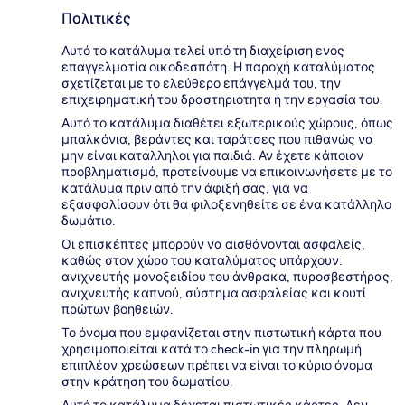
Πολιτικές
Αυτό το κατάλυμα τελεί υπό τη διαχείριση ενός
επαγγελματία οικοδεσπότη. Η παροχή καταλύματος
σχετίζεται με το ελεύθερο επάγγελμά του, την
επιχειρηματική του δραστηριότητα ή την εργασία του.
Αυτό το κατάλυμα διαθέτει εξωτερικούς χώρους, όπως
μπαλκόνια, βεράντες και ταράτσες που πιθανώς να
μην είναι κατάλληλοι για παιδιά. Αν έχετε κάποιον
προβληματισμό, προτείνουμε να επικοινωνήσετε με το
κατάλυμα πριν από την άφιξή σας, για να
εξασφαλίσουν ότι θα φιλοξενηθείτε σε ένα κατάλληλο
δωμάτιο.
Οι επισκέπτες μπορούν να αισθάνονται ασφαλείς,
καθώς στον χώρο του καταλύματος υπάρχουν:
ανιχνευτής μονοξειδίου του άνθρακα, πυροσβεστήρας,
ανιχνευτής καπνού, σύστημα ασφαλείας και κουτί
πρώτων βοηθειών.
Το όνομα που εμφανίζεται στην πιστωτική κάρτα που
χρησιμοποιείται κατά το check-in για την πληρωμή
επιπλέον χρεώσεων πρέπει να είναι το κύριο όνομα
στην κράτηση του δωματίου.
Αυτό το κατάλυμα δέχεται πιστωτικές κάρτες. Δεν