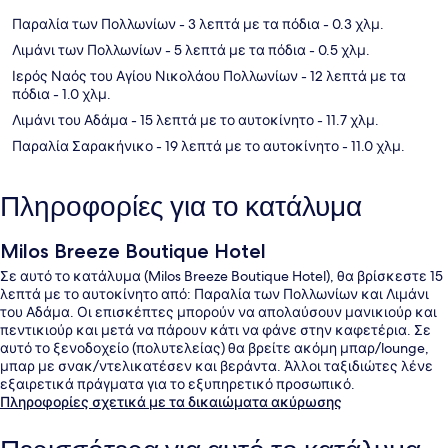
Παραλία των Πολλωνίων
- 3 λεπτά με τα πόδια
- 0.3 χλμ.
Λιμάνι των Πολλωνίων
- 5 λεπτά με τα πόδια
- 0.5 χλμ.
Ιερός Ναός του Αγίου Νικολάου Πολλωνίων
- 12 λεπτά με τα
πόδια
- 1.0 χλμ.
Λιμάνι του Αδάμα
- 15 λεπτά με το αυτοκίνητο
- 11.7 χλμ.
Παραλία Σαρακήνικο
- 19 λεπτά με το αυτοκίνητο
- 11.0 χλμ.
Πληροφορίες για το κατάλυμα
Milos Breeze Boutique Hotel
Σε αυτό το κατάλυμα (Milos Breeze Boutique Hotel), θα βρίσκεστε 15
λεπτά με το αυτοκίνητο από: Παραλία των Πολλωνίων και Λιμάνι
του Αδάμα. Οι επισκέπτες μπορούν να απολαύσουν μανικιούρ και
πεντικιούρ και μετά να πάρουν κάτι να φάνε στην καφετέρια. Σε
αυτό το ξενοδοχείο (πολυτελείας) θα βρείτε ακόμη μπαρ/lounge,
μπαρ με σνακ/ντελικατέσεν και βεράντα. Άλλοι ταξιδιώτες λένε
εξαιρετικά πράγματα για το εξυπηρετικό προσωπικό.
Πληροφορίες σχετικά με τα δικαιώματα ακύρωσης