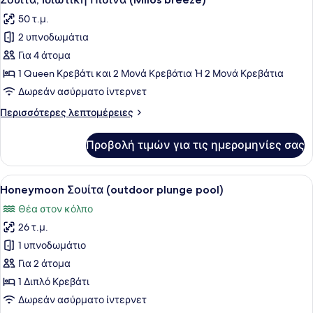
όλων
(Panoramic
50 τ.μ.
Sea
των
View)
2 υπνοδωμάτια
φωτογραφιών
για
Για 4 άτομα
Σουίτα,
1 Queen Κρεβάτι και 2 Μονά Κρεβάτια Ή 2 Μονά Κρεβάτια
Ιδιωτική
Δωρεάν ασύρματο ίντερνετ
Πισίνα
Περισσότερες
Περισσότερες λεπτομέρειες
(Milos
λεπτομέρειες
breeze)
για
Προβολή τιμών για τις ημερομηνίες σας
Σουίτα,
Ιδιωτική
Πισίνα
Προβολή
Ένας λευκός, υπαίθριος χώρος με κ
12
(Milos
Honeymoon Σουίτα (outdoor plunge pool)
όλων
breeze)
Θέα στον κόλπο
των
26 τ.μ.
φωτογραφιών
για
1 υπνοδωμάτιο
Honeymoon
Για 2 άτομα
Σουίτα
1 Διπλό Κρεβάτι
(outdoor
Δωρεάν ασύρματο ίντερνετ
plunge