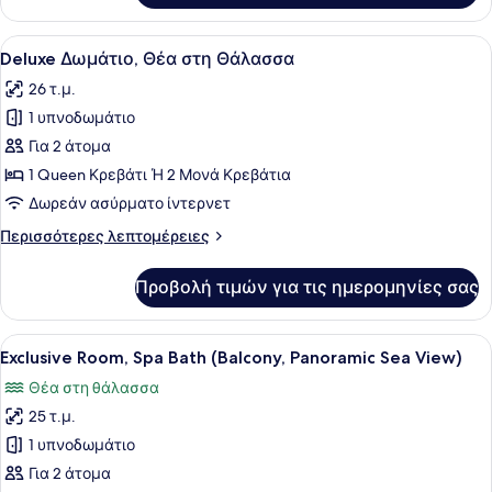
Δωμάτιο
(Double),
Προβολή
Κλινοσκεπάσματα υψηλής ποιότητα
11
Θέα
Deluxe Δωμάτιο, Θέα στη Θάλασσα
όλων
στη
26 τ.μ.
Θάλασσα
των
1 υπνοδωμάτιο
φωτογραφιών
για
Για 2 άτομα
Deluxe
1 Queen Κρεβάτι Ή 2 Μονά Κρεβάτια
Δωμάτιο,
Δωρεάν ασύρματο ίντερνετ
Θέα
Περισσότερες
Περισσότερες λεπτομέρειες
στη
λεπτομέρειες
Θάλασσα
για
Προβολή τιμών για τις ημερομηνίες σας
Deluxe
Δωμάτιο,
Θέα
Προβολή
Ένας χώρος με πισίνα, ξαπλώστρες 
6
στη
Exclusive Room, Spa Bath (Balcony, Panoramic Sea View)
όλων
Θάλασσα
Θέα στη θάλασσα
των
25 τ.μ.
φωτογραφιών
για
1 υπνοδωμάτιο
Exclusive
Για 2 άτομα