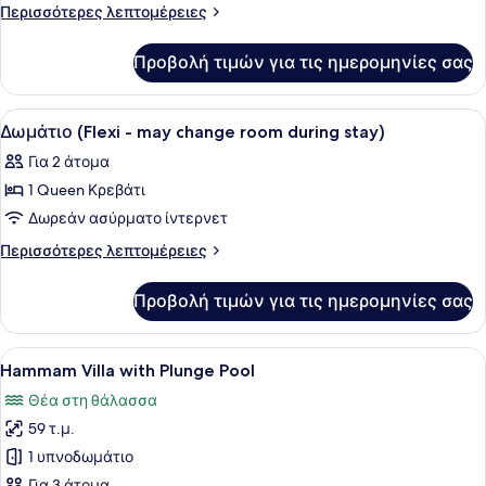
Περισσότερες
Περισσότερες λεπτομέρειες
pool)
λεπτομέρειες
για
Προβολή τιμών για τις ημερομηνίες σας
Honeymoon
Σουίτα
(outdoor
Προβολή
Κλινοσκεπάσματα υψηλής ποιότητα
15
plunge
Δωμάτιο (Flexi - may change room during stay)
όλων
pool)
Για 2 άτομα
των
1 Queen Κρεβάτι
φωτογραφιών
για
Δωρεάν ασύρματο ίντερνετ
Δωμάτιο
Περισσότερες
Περισσότερες λεπτομέρειες
(Flexi
λεπτομέρειες
για
-
Προβολή τιμών για τις ημερομηνίες σας
Δωμάτιο
may
(Flexi
change
-
Προβολή
Μια πισίνα άπειρου τύπου με θέα σ
12
room
may
Hammam Villa with Plunge Pool
όλων
change
during
Θέα στη θάλασσα
room
των
stay)
during
59 τ.μ.
φωτογραφιών
stay)
για
1 υπνοδωμάτιο
Hammam
Για 3 άτομα