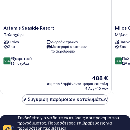
Artemis
Milos
Artemis Seaside Resort
Milos 
Seaside
Cove
Παλιοχώρι
Μήλος
Resort
Μήλος
Πισίνα
Δωρεάν πρωινό
Πισίν
Παλιοχώρι
Σπα
Μεταφορά από/προς
Σπα
το αεροδρόμιο
9.4
8.4
Εξαιρετικό
Πολ
9,4
8,4
στα
στα
394 σχόλια
129 
10,
10,
Εξαιρετικό,
Πολύ
Η
488 €
394
καλό,
τιμή
συμπεριλαμβάνονται φόροι και τέλη
σχόλια
129
είναι
9 Αυγ - 10 Αυγ
σχόλια
488 €
Σύγκριση παρόμοιων καταλυμάτων
Συνδεθείτε για να δείτε εκπτώσεις και προνόμια του
προγράμματος. Περισσότερες επιβραβεύσεις για
περισσότερη περιπέτεια!