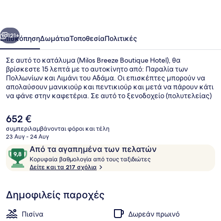
Hotel
οηγούμενο
Επόμενο
121+
Επισκόπηση
Δωμάτια
Τοποθεσία
Πολιτικές
Σε αυτό το κατάλυμα (Milos Breeze Boutique Hotel), θα
βρίσκεστε 15 λεπτά με το αυτοκίνητο από: Παραλία των
Πολλωνίων και Λιμάνι του Αδάμα. Οι επισκέπτες μπορούν να
απολαύσουν μανικιούρ και πεντικιούρ και μετά να πάρουν κάτι
να φάνε στην καφετέρια. Σε αυτό το ξενοδοχείο (πολυτελείας)
θα βρείτε ακόμη μπαρ/lounge, μπαρ με σνακ/ντελικατέσεν και
βεράντα. Άλλοι ταξιδιώτες λένε εξαιρετικά πράγματα για το
Η
652 €
εξυπηρετικό προσωπικό.
τρέχουσα
συμπεριλαμβάνονται φόροι και τέλη
τιμή
23 Αυγ - 24 Αυγ
Εναέρια προβολή
είναι
Σχόλια
9,8
Από τα αγαπημένα των πελατών
652 €
Κ
στα
Κορυφαία βαθμολογία από τους ταξιδιώτες
ο
Δείτε και τα 217 σχόλια
10,
ρ
Από
υ
τα
Δημοφιλείς παροχές
φ
αγαπημένα
α
των
ί
Πισίνα
Δωρεάν πρωινό
α