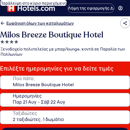
Παράλειψη στο κύριο περιεχόμενο
Λήψη της εφαρμογής
Εμφάνιση όλων των καταλυμάτων
Milos Breeze Boutique Hotel
Κατάλυμα
με
Ξενοδοχείο πολυτελείας με μπαρ/lounge, κοντά σε Παραλία των
4.0
Πολλωνίων
αστέρια
Επιλέξτε ημερομηνίες για να δείτε τιμές
Πού πάτε;
Ημερομηνίες
Ταξιδιώτες