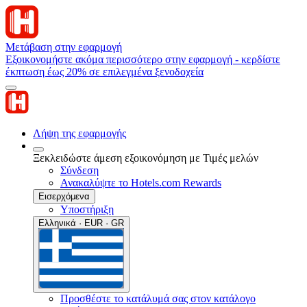
Μετάβαση στην εφαρμογή
Εξοικονομήστε ακόμα περισσότερο στην εφαρμογή - κερδίστε
έκπτωση έως 20% σε επιλεγμένα ξενοδοχεία
Λήψη της εφαρμογής
Ξεκλειδώστε άμεση εξοικονόμηση με Τιμές μελών
Σύνδεση
Ανακαλύψτε το Hotels.com Rewards
Εισερχόμενα
Υποστήριξη
Ελληνικά · EUR · GR
Προσθέστε το κατάλυμά σας στον κατάλογο