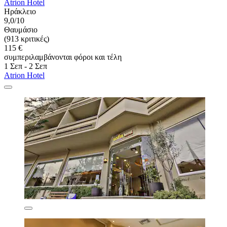
Atrion Hotel
Ηράκλειο
9,0/10
Θαυμάσιο
(913 κριτικές)
115 €
συμπεριλαμβάνονται φόροι και τέλη
1 Σεπ - 2 Σεπ
Atrion Hotel