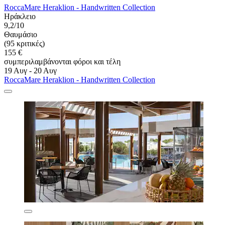
RoccaMare Heraklion - Handwritten Collection
Ηράκλειο
9,2/10
Θαυμάσιο
(95 κριτικές)
155 €
συμπεριλαμβάνονται φόροι και τέλη
19 Αυγ - 20 Αυγ
RoccaMare Heraklion - Handwritten Collection