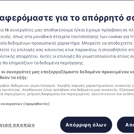
αφερόμαστε για το απόρρητό σ
 οι
16
συνεργάτες μας αποθηκεύουμε ή/και έχουμε πρόσβαση σε π
ευής, όπως στα μοναδικά στοιχεία ταυτοποίησης των cookies για τ
σία δεδομένων προσωπικού χαρακτήρα. Μπορείτε να αποδεχτείτε 
τείτε τις επιλογές σας κάνοντας κλικ παρακάτω, ή οποιαδήποτε στι
ολιτικής απορρήτου. Αυτές οι επιλογές θα γνωστοποιούνται στους 
δε θα επηρεάζουν τα δεδομένα περιήγησης.
Κερδίστε επιβραβεύσεις για κάθε
ι οι συνεργάτες μας επεξεργαζόμαστε δεδομένα προκειμένου ν
διανυκτέρευση που πραγματοποιείτε
ούν τα εξής:
ριβών δεδομένων γεωεντοπισμού. Ακριβής σάρωση χαρακτηριστικών συσκευής γ
 ταυτότητας. Αποθήκευση ή/και πρόσβαση στα δεδομένα μιας συσκευής. Εξατομι
και περιεχόμενο, μέτρηση διαφήμισης και περιεχομένου, έρευνα κοινού και ανάπτ
ίες
 συνεργατών (προμηθευτές)
Αύριο
Αυτό το σαββατοκύρια
7 Αυγ - 8 Αυγ
7 Αυγ - 9 Αυγ
στην τοποθεσία Iru Fushi με μια 
νιση σκοπών
Απόρριψη όλων
Απ