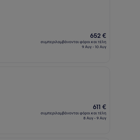
Η
652 €
τιμή
συμπεριλαμβάνονται φόροι και τέλη
είναι
9 Αυγ - 10 Αυγ
652 €
Η
611 €
τιμή
συμπεριλαμβάνονται φόροι και τέλη
είναι
8 Αυγ - 9 Αυγ
611 €