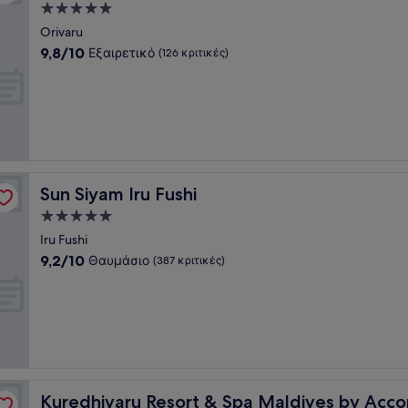
Κατάλυμα
με
Orivaru
5.0
9.8
9,8/10
Εξαιρετικό
(126 κριτικές)
αστέρια
στα
10,
Εξαιρετικό,
(126
κριτικές)
Sun Siyam Iru Fushi
Sun Siyam Iru Fushi
Κατάλυμα
με
Iru Fushi
5.0
9.2
9,2/10
Θαυμάσιο
(387 κριτικές)
αστέρια
στα
10,
Θαυμάσιο,
(387
κριτικές)
Kuredhivaru Resort & Spa Maldives by Accor
Kuredhivaru Resort & Spa Maldives by Acco