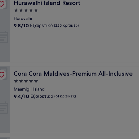
Hurawalhi Island Resort
Hurawalhi Island Resort
Κατάλυμα
με
Huruvalhi
5.0
9.8
9,8/10
Εξαιρετικό
(225 κριτικές)
αστέρια
στα
10,
Εξαιρετικό,
(225
κριτικές)
Cora Cora Maldives-Premium All-Inclusive
Cora Cora Maldives-Premium All-Inclusive
Κατάλυμα
με
Maamigili Island
5.0
9.4
9,4/10
Εξαιρετικό
(61 κριτικές)
αστέρια
στα
10,
Εξαιρετικό,
(61
κριτικές)