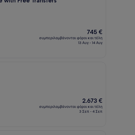
e with Free Transfers
Η
745 €
τιμή
συμπεριλαμβάνονται φόροι και τέλη
είναι
13 Αυγ - 14 Αυγ
745 €
Η
2.673 €
τιμή
συμπεριλαμβάνονται φόροι και τέλη
είναι
3 Σεπ - 4 Σεπ
2.673 €