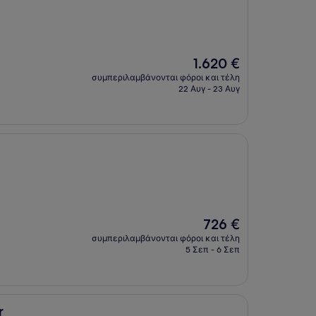
Η
1.620 €
τιμή
συμπεριλαμβάνονται φόροι και τέλη
είναι
22 Αυγ - 23 Αυγ
1.620 €
Η
726 €
τιμή
συμπεριλαμβάνονται φόροι και τέλη
είναι
5 Σεπ - 6 Σεπ
726 €
r