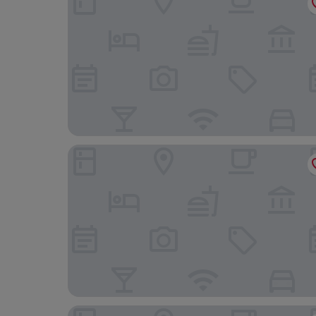
Soneva Jani
Hurawalhi Island Resort