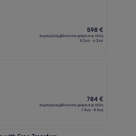
Η
598 €
τιμή
συμπεριλαμβάνονται φόροι και τέλη
είναι
5 Σεπ - 6 Σεπ
598 €
Η
784 €
τιμή
συμπεριλαμβάνονται φόροι και τέλη
είναι
7 Αυγ - 8 Αυγ
784 €
 Transfers