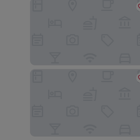
Kuredu Island Resort
Ifuru Island Maldives