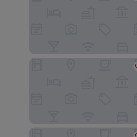
Sun Siyam Iru Fushi
Kuredhivaru Resort & Spa Maldives by Accor