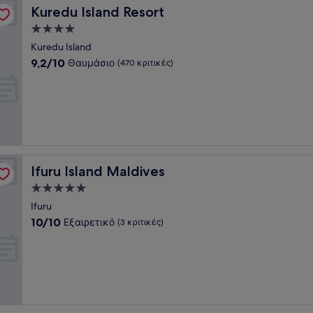
Kuredu Island Resort
Kuredu Island Resort
Κατάλυμα
με
Kuredu Island
4.0
9.2
9,2/10
Θαυμάσιο
(470 κριτικές)
αστέρια
στα
10,
Θαυμάσιο,
(470
κριτικές)
Ifuru Island Maldives
Ifuru Island Maldives
Κατάλυμα
με
Ifuru
5.0
10.0
10/10
Εξαιρετικό
(3 κριτικές)
αστέρια
στα
10,
Εξαιρετικό,
(3
κριτικές)