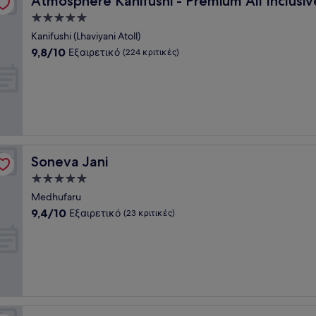
Atmosphere Kanifushi - Premium All Inclusiv
Κατάλυμα
με
Kanifushi (Lhaviyani Atoll)
5.0
9.8
9,8/10
Εξαιρετικό
(224 κριτικές)
αστέρια
στα
10,
Εξαιρετικό,
(224
κριτικές)
Soneva Jani
Soneva Jani
Κατάλυμα
με
Medhufaru
5.0
9.4
9,4/10
Εξαιρετικό
(23 κριτικές)
αστέρια
στα
10,
Εξαιρετικό,
(23
κριτικές)