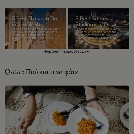
5 Best Things to Do
8 Best Soccer
in Al Wakrah
Stadiums in Qatar
The best things to do in Al Wakrah
The best soccer stadiums in Qatar
allow you to take in the highlights
are as much works of art as they
of one of the largest cities in
are innovative arenas. Soccer is
Qatar. The city that started as a...
the most popular sport in Qatar,
and...
Φόρτωση περισσότερων
Qatar: Πού και τι να φάτε