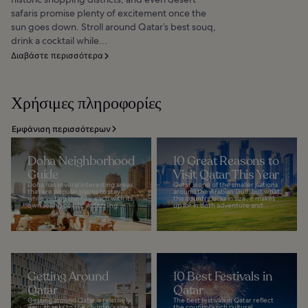
safaris promise plenty of excitement once the
sun goes down. Stroll around Qatar’s best souq,
drink a cocktail while...
Διαβάστε περισσότερα
Χρήσιμες πληροφορίες
Εμφάνιση περισσότερων
Doha Neighborhood
10 Great Reasons to
Guide
Visit Qatar This Year
Doha has several interesting areas
Qatar is one of the smaller nations
that are popular places to stay
around the Arabian Gulf, but what
while visiting the city, each with its
the country lacks in size, it makes
own selling points. A dazzling...
up for in both adventure and...
Getting Around
10 Best Festivals in
Qatar
Qatar
Getting around Qatar is relatively
The best festivals in Qatar reflect
easy, thanks to the country's size
the country's rich cultural