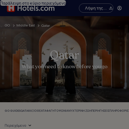
Παράλειψη στο κύριο περιεχόμενο
Λήψη της
εφαρμογής
GO
Middle East
Qatar
Qatar
What you need to know before you go
GO GUIDES
QATAR
ΑΞΙΟΘΈΑΤΑ
ΦΑΓΗΤΌ
ΨΏΝΙΑ
ΝΥΧΤΕΡΙΝΉ ΖΩΉ
ΠΕΡΙΗΓΉΣΕΙΣ
ΠΛΗΡΟΦΟΡΊΕ
Περιεχόμενο