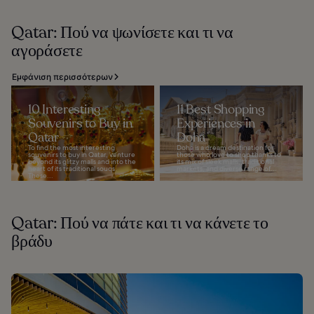
Qatar: Πού να ψωνίσετε και τι να
αγοράσετε
Εμφάνιση περισσότερων
10 Interesting
11 Best Shopping
Souvenirs to Buy in
Experiences in
Qatar
Doha
To find the most interesting
Doha is a dream destination for
souvenirs to buy in Qatar, venture
those who love to shop thanks to
beyond its glitzy malls and into the
its mix of sleek malls, traditional
heart of its traditional souqs.
markets, and diverse range of...
These...
Qatar: Πού να πάτε και τι να κάνετε το
βράδυ