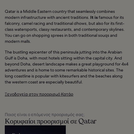
Qatar is a Middle Eastern country that seamlessly combines
modern infrastructure with ancient traditions.
It is
famous for its
falconry, camel racing and traditional
dhows
, but also for its first-
class watersports, classy restaurants, and contemporary skylines.
You can go on shopping sprees in both traditional souqs and
modern malls.
The bustling epicenter of this peninsula jutting into the Arabian
Gulf is Doha, with most hotels sitting within the capital city. And
beyond Doha, desert landscape makes a great playground for 4x4
adventures and is home to some remarkable historical sites. The
long coastline is popular with kitesurfers and the beaches along
the western coast are especially beautiful.
Ξενοδοχεία στον προορισμό Κατάρ
Ποιος είναι ο επόμενος προορισμός σας;
Κορυφαίοι προορισμοί σε Qatar