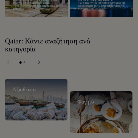
and well-maintained roads.
heritage while others showcase its
Traveling by car is the main way to
sleek modernity and international
get...
outlook...
Qatar: Κάντε αναζήτηση ανά
κατηγορία
Αξιοθέατα
Φαγητό