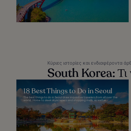
Κύριες ιστορίες και ενδιαφέροντα άρ
South Korea: Τι ν
18 Best Things to Do in Seoul
The best things to do in Seoul draw inquisitive travelers from all over the
world. Home to sleek skyscrapers and shopping malls, as well as...