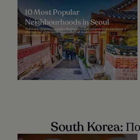
10 Most Popular
Neighbourhoods in Seoul
There are neighbourhoods offering unique atmospheres across Seoul, a
city that has undergone rapid industrial development and
redevelopment...
South Korea: Πού