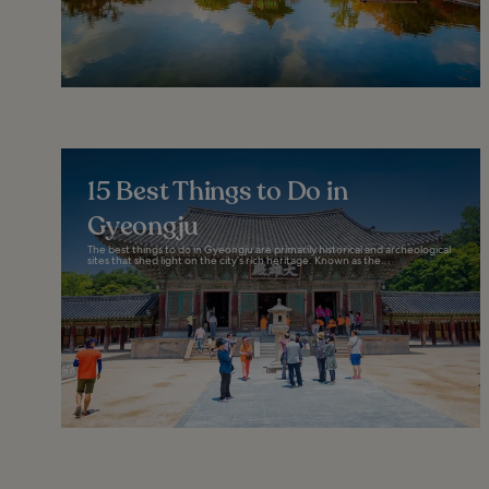
15 Best Things to Do in
Gyeongju
The best things to do in Gyeongju are primarily historical and archeological
sites that shed light on the city’s rich heritage. Known as the...