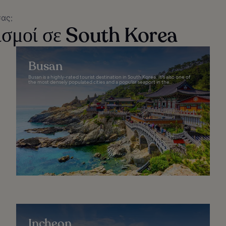
σας;
ισμοί σε South Korea
Busan
Busan is a highly-rated tourist destination in South Korea. It’s also one of
the most densely populated cities and a popular seaport in the...
Incheon