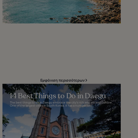
Εμφάνιση περισσότερων
14 Best Things to Do in Daegu
The best things to do in Daegu embrace the city's rich and ancient culture.
One of the largest cities in South Korea, it has a number of...