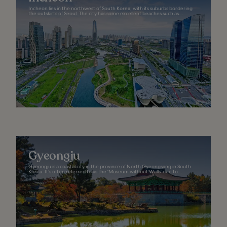
Incheon lies in the northwest of South Korea, with its suburbs bordering
the outskirts of Seoul. The city has some excellent beaches such as...
Gyeongju
Gyeongju is a coastal city in the province of North Gyeongsang in South
Korea. It’s often referred to as the ‘Museum without Walls’ due to...