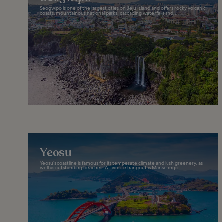
Seogwipo is one of the largest cities on Jeju Island and offers rocky volcanic
coasts, mountainous national parks, cascading waterfalls and...
Yeosu
Yeosu’s coastline is famous for its temperate climate and lush greenery, as
well as outstanding beaches. A favorite hangout is Manseongri...