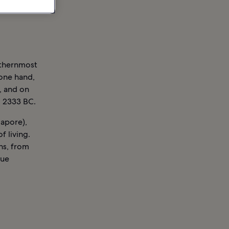
uthernmost
 one hand,
, and on
o 2333 BC.
gapore),
f living.
ons, from
que