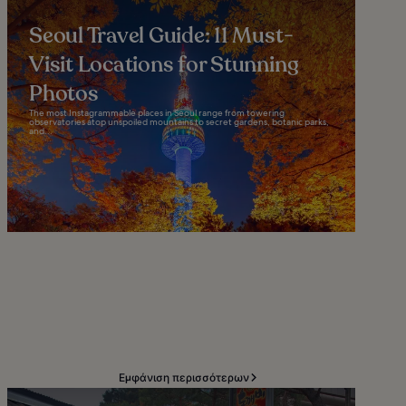
Seoul Travel Guide: 11 Must-
Visit Locations for Stunning
Photos
The most Instagrammable places in Seoul range from towering
observatories atop unspoiled mountains to secret gardens, botanic parks,
and...
Εμφάνιση περισσότερων