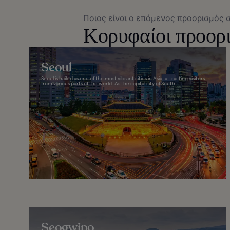
Ποιος είναι ο επόμενος προορισμός 
Κορυφαίοι προορ
Seoul
Seoul is hailed as one of the most vibrant cities in Asia, attracting visitors
from various parts of the world. As the capital city of South...
Seogwipo