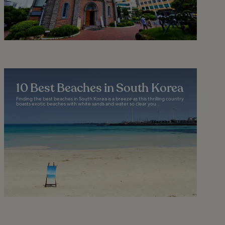
10 Best Beaches in South Korea
Finding the best beaches in South Korea is a breeze as this thrilling country
boasts exotic beaches with white sands and water so clear you...