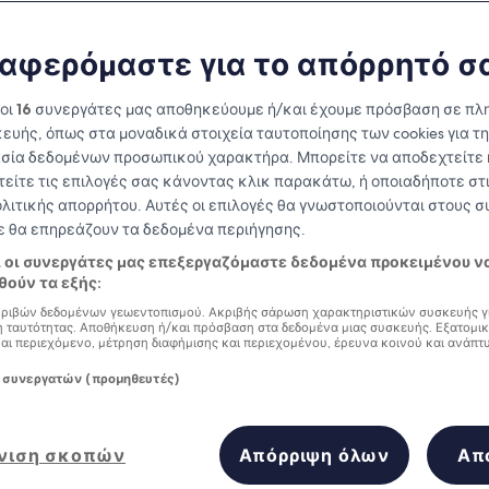
South Korea
αφερόμαστε για το απόρρητό σ
at you need to know before you
 οι
16
συνεργάτες μας αποθηκεύουμε ή/και έχουμε πρόσβαση σε πλ
ευής, όπως στα μοναδικά στοιχεία ταυτοποίησης των cookies για τ
σία δεδομένων προσωπικού χαρακτήρα. Μπορείτε να αποδεχτείτε 
τείτε τις επιλογές σας κάνοντας κλικ παρακάτω, ή οποιαδήποτε στι
ολιτικής απορρήτου. Αυτές οι επιλογές θα γνωστοποιούνται στους 
δε θα επηρεάζουν τα δεδομένα περιήγησης.
ι οι συνεργάτες μας επεξεργαζόμαστε δεδομένα προκειμένου ν
ούν τα εξής:
ριβών δεδομένων γεωεντοπισμού. Ακριβής σάρωση χαρακτηριστικών συσκευής γ
 ταυτότητας. Αποθήκευση ή/και πρόσβαση στα δεδομένα μιας συσκευής. Εξατομι
και περιεχόμενο, μέτρηση διαφήμισης και περιεχομένου, έρευνα κοινού και ανάπτ
 συνεργατών (προμηθευτές)
νιση σκοπών
Απόρριψη όλων
Απ