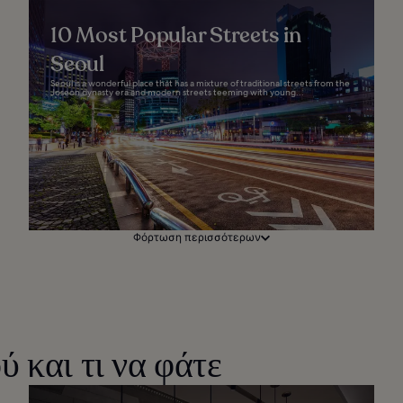
10 Most Popular Streets in
Seoul
Seoul is a wonderful place that has a mixture of traditional streets from the
Joseon dynasty era and modern streets teeming with young...
Φόρτωση περισσότερων
 και τι να φάτε