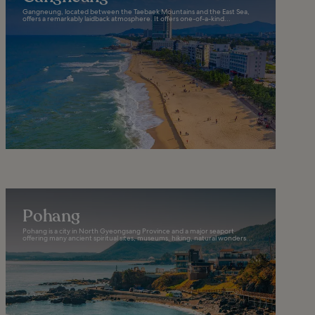
Gangneung, located between the Taebaek Mountains and the East Sea,
offers a remarkably laidback atmosphere. It offers one-of-a-kind...
Pohang
Pohang is a city in North Gyeongsang Province and a major seaport
offering many ancient spiritual sites, museums, hiking, natural wonders...