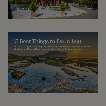
15 Best Things to Do in Jeju
The best things to do in Jeju showcase the diversity of this popular island,
which sits on the southern coast of South Korea. Situated along...