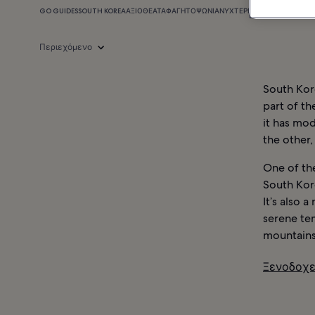
GO GUIDES
SOUTH KOREA
ΑΞΙΟΘΈΑΤΑ
ΦΑΓΗΤΌ
ΨΏΝΙΑ
ΝΥΧΤΕΡΙΝΉ ΖΩΉ
ΠΛΗΡΟΦΟΡ
Περιεχόμενο
South Kore
part of th
it has mod
the other,
One of the
South Kore
It’s also 
serene tem
mountains
Ξενοδοχε