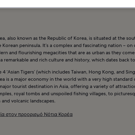
ΊΕΣ
ΞΕΝΟΔΟΧΕΊΑ ΣΤΟΝ ΠΡΟΟΡΙΣΜΌ ΝΌΤΙΑ ΚΟΡΈΑ
a, also known as the Republic of Korea, is situated at the so
e Korean peninsula. It’s a complex and fascinating nation – on
ern and flourishing megacities that are as urban as they come
 a remarkable and rich culture and history, which dates back t
 4 ‘Asian Tigers’ (which includes Taiwan, Hong Kong, and Sin
a is a major economy in the world with a very high standard o
a major tourist destination in Asia, offering a variety of attracti
ples, royal tombs and unspoiled fishing villages, to pictures
 and volcanic landscapes.
ία στον προορισμό Νότια Κορέα