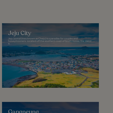
Jeju City
Jeju (sometimes known as Cheju) is a paradise for couples and
honeymooners. Located off the southern coast of South Korea, the island
is...
Gangneung