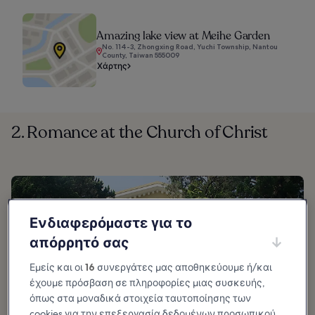
Amazing lake view at Meihe Garden
No. 114-3, Zhongxing Road, Yuchi Township, Nantou
County, Taiwan 555009
Χάρτης
2. Romance at the Church of Christ
Ενδιαφερόμαστε για το
απόρρητό σας
Εμείς και οι
16
συνεργάτες μας αποθηκεύουμε ή/και
έχουμε πρόσβαση σε πληροφορίες μιας συσκευής,
όπως στα μοναδικά στοιχεία ταυτοποίησης των
cookies για την επεξεργασία δεδομένων προσωπικού