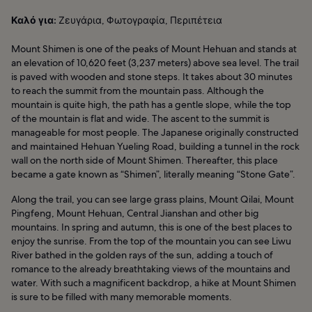
Καλό για:
Ζευγάρια, Φωτογραφία, Περιπέτεια
Mount Shimen is one of the peaks of Mount Hehuan and stands at
an elevation of 10,620 feet (3,237 meters) above sea level. The trail
is paved with wooden and stone steps. It takes about 30 minutes
to reach the summit from the mountain pass. Although the
mountain is quite high, the path has a gentle slope, while the top
of the mountain is flat and wide. The ascent to the summit is
manageable for most people. The Japanese originally constructed
and maintained Hehuan Yueling Road, building a tunnel in the rock
wall on the north side of Mount Shimen. Thereafter, this place
became a gate known as “Shimen”, literally meaning “Stone Gate”.
Along the trail, you can see large grass plains, Mount Qilai, Mount
Pingfeng, Mount Hehuan, Central Jianshan and other big
mountains. In spring and autumn, this is one of the best places to
enjoy the sunrise. From the top of the mountain you can see Liwu
River bathed in the golden rays of the sun, adding a touch of
romance to the already breathtaking views of the mountains and
water. With such a magnificent backdrop, a hike at Mount Shimen
is sure to be filled with many memorable moments.