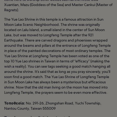
Xuantian, Mazu (Goddess of the Sea) and Master Cankui (Master of
Regrets).
The Yue Lao Shrine in this temple is a famous attraction in Sun
Moon Lake Scenic Neighborhood. The shrine was originally
located on Lalu Island, a small island in the center of Sun Moon
Lake, but was moved to Longfeng Temple after the 921
Earthquake. There are carved dragons and phoenixes wrapped
around the beams and pillars at the entrance of Longfeng Temple
in place of the painted decorations of most ordinary temples. The
Yue Lao Shrine at Longfeng Temple has been voted as one of the
top 10 Yue Lao shrines in Taiwan in terms of “efficacy” (making the
wish a reality). You can see tags seeking a good match hanging all
around the shrine. It’s said that as long as you pray sincerely, you’ll
soon find a good match. The Yue Lao Shrine of Longfeng Temple
in Sun Moon Lake has always been a mysterious but efficacious
shrine. Now that the old man living on the moon has moved into
Longfeng Temple, the prayers seem to be even more effective.
Τοποθεσία:
No. 291-26, Zhongshan Road, Yuchi Township,
Nantou County, Taiwan 555009