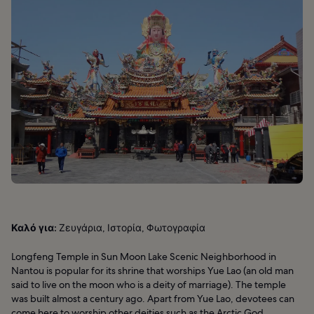
Καλό για:
Ζευγάρια, Ιστορία, Φωτογραφία
Longfeng Temple in Sun Moon Lake Scenic Neighborhood in
Nantou is popular for its shrine that worships Yue Lao (an old man
said to live on the moon who is a deity of marriage). The temple
was built almost a century ago. Apart from Yue Lao, devotees can
come here to worship other deities such as the Arctic God