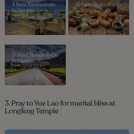
4 Best Restaurants
10 Best Restaurants
in Nantou
in Nantou
Taiwan
Taiwan
17 Best Things to Do
in Nantou
Taiwan
3. Pray to Yue Lao for marital bliss at
Longfeng Temple