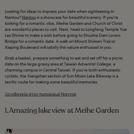
Looking for ideas to impress your date when sightseeing in
Nantou?
Nantou
is a showcase for beautiful scenery. If you’re
looking for a romantic vibe, Meihe Garden and Church of Christ
are wonderful places to visit. Next, head to Longfeng Temple Yue
Lao Shrine to make a wish before going to Shuishe Dam Lovers
Bridge for a romantic date. A walk on Mount Shimen Trail or
Xiaping Boulevard will satisfy the nature enthusiast in you.
Grab a basket, prepare something to eat and set off for a picnic
date on the large grassy area at Taiwan Adventist College, a
charming campus in Central Taiwan. If you’re both enthusiastic
cyclists, the Xiangshan section of Sun Moon Lake Bikeway is a
terrific route for making some beautiful memories.
Ξενοδοχεία στον προορισμό Ναντού
1. Amazing lake view at Meihe Garden