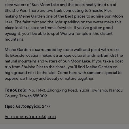
clear waters of Sun Moon Lake and the boats neatly lined up at
Shuishe Pier. There are two trails connecting to Shuishe Pier,
making Meihe Garden one of the best places to admire Sun Moon
Lake. The faint mist and the light sparkling on the water make this
place look like a scene from a fairytale. If you’ve gotten good
eyesight, you’ll be able to spot Wenwu Temple in the distant
mountains.
Meihe Garden is surrounded by stone walls and piled with rocks.
Its lakeside location makes it a unique cultural landmark amidst the
natural mountains and waters of Sun Moon Lake. If you take a boat
trip from Shuishe Pier to the shore, you’ll find Meihe Garden on
high ground next to the lake. Come here with someone special to
experience the joy and beauty of nature together.
Τοποθεσία:
No. 114-3, Zhongxing Road, Yuchi Township, Nantou
County, Taiwan 555009
Ώρες λειτουργίας:
24/7
Δείτε κοντινά καταλύματα