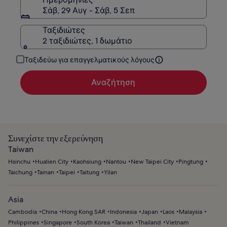
Σάβ, 29 Αυγ - Σάβ, 5 Σεπ
Ταξιδιώτες
2 ταξιδιώτες, 1 δωμάτιο
Ταξιδεύω για επαγγελματικούς λόγους
Αναζήτηση
Συνεχίστε την εξερεύνηση
Taiwan
Hsinchu
Hualien City
Kaohsiung
Nantou
New Taipei City
Pingtung
Taichung
Tainan
Taipei
Taitung
Yilan
Asia
Cambodia
China
Hong Kong SAR
Indonesia
Japan
Laos
Malaysia
Philippines
Singapore
South Korea
Taiwan
Thailand
Vietnam