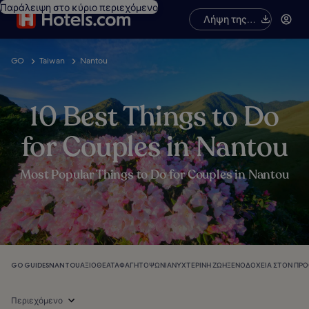
Παράλειψη στο κύριο περιεχόμενο
Λήψη της
εφαρμογής
GO
Taiwan
Nantou
10 Best Things to Do
for Couples in Nantou
Most Popular Things to Do for Couples in Nantou
GO GUIDES
NANTOU
ΑΞΙΟΘΈΑΤΑ
ΦΑΓΗΤΌ
ΨΏΝΙΑ
ΝΥΧΤΕΡΙΝΉ ΖΩΉ
ΞΕΝΟΔΟΧΕΊΑ ΣΤΟΝ ΠΡ
Περιεχόμενο