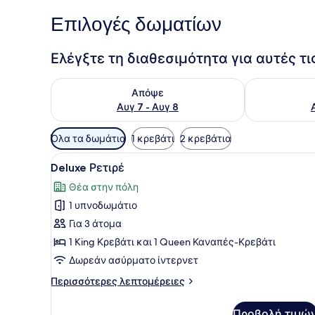
Επιλογές δωματίων
Ελέγξτε τη διαθεσιμότητα για αυτές τ
Έλεγχος διαθεσιμότητας για απόψε Αυγ 7 - Αυγ 8
Έλεγχος διαθ
Απόψε
Αυγ 7 - Αυγ 8
Διαθέσιμα
Όλα τα δωμάτια
1 κρεβάτι
2 κρεβάτια
φίλτρα
Προβολή
Ένα μοντέρνο υπνοδωμάτιο μ
για
18
Deluxe Ρετιρέ
όλων
τα
Θέα στην πόλη
των
δωμάτια
1 υπνοδωμάτιο
φωτογραφιών
για
Για 3 άτομα
Deluxe
1 King Κρεβάτι και 1 Queen Καναπές-Κρεβάτι
Ρετιρέ
Δωρεάν ασύρματο ίντερνετ
Περισσότερες
Περισσότερες λεπτομέρειες
λεπτομέρειες
για
Προβολή τιμώ