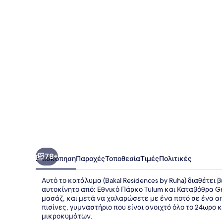
by
Ruha
78+
Επισκόπηση
Παροχές
Τοποθεσία
Τιμές
Πολιτικές
Αυτό το κατάλυμα (Bakal Residences by Ruha) διαθέτει 
αυτοκίνητο από: Εθνικό Πάρκο Tulum και Καταβόθρα G
μασάζ, και μετά να χαλαρώσετε με ένα ποτό σε ένα απ
πισίνες, γυμναστήριο που είναι ανοιχτό όλο το 24ωρο
μικροκυμάτων.