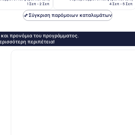
είναι
είναι
1 Σεπ - 2 Σεπ
4 Σεπ - 5 Σεπ
98 €
46 €
Σύγκριση παρόμοιων καταλυμάτων
ς και προνόμια του προγράμματος.
ερισσότερη περιπέτεια!