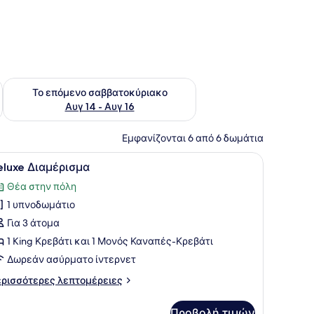
ο σαββατοκύριακο Αυγ 7 - Αυγ 9
Έλεγχος διαθεσιμότητας για το επόμενο σαββατοκύριακο Α
Το επόμενο σαββατοκύριακο
Αυγ 14 - Αυγ 16
Εμφανίζονται 6 από 6 δωμάτια
χου από μακραμέ.
κρεβάτι, ένα κομοδίνο και θέα προς το εξωτερικό περιβάλλον μέσω 
ροβολή
Ένα δωμάτιο ξενοδοχείου με ένα μεγάλο κ
17
eluxe Διαμέρισμα
λων
Θέα στην πόλη
ων
1 υπνοδωμάτιο
ωτογραφιών
ια
Για 3 άτομα
eluxe
1 King Κρεβάτι και 1 Μονός Καναπές-Κρεβάτι
ιαμέρισμα
Δωρεάν ασύρματο ίντερνετ
ρισσότερες
ρισσότερες λεπτομέρειες
πτομέρειες
α
Προβολή τιμών