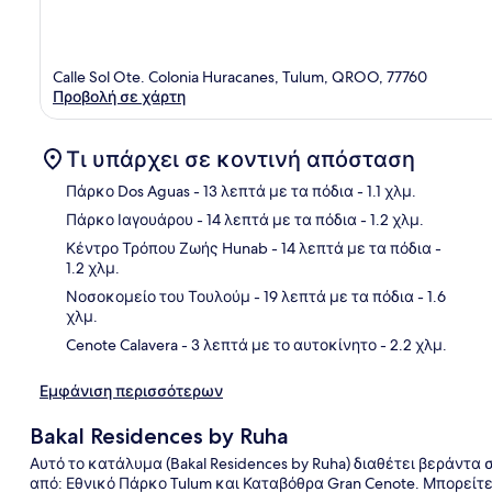
Calle Sol Ote. Colonia Huracanes, Tulum, QROO, 77760
Προβολή σε χάρτη
Τι υπάρχει σε κοντινή απόσταση
Πάρκο Dos Aguas
- 13 λεπτά με τα πόδια
- 1.1 χλμ.
Πάρκο Ιαγουάρου
- 14 λεπτά με τα πόδια
- 1.2 χλμ.
Χάρ
Κέντρο Τρόπου Ζωής Hunab
- 14 λεπτά με τα πόδια
-
1.2 χλμ.
Νοσοκομείο του Τουλούμ
- 19 λεπτά με τα πόδια
- 1.6
χλμ.
Cenote Calavera
- 3 λεπτά με το αυτοκίνητο
- 2.2 χλμ.
Εμφάνιση περισσότερων
Bakal Residences by Ruha
Αυτό το κατάλυμα (Bakal Residences by Ruha) διαθέτει βεράντα 
από: Εθνικό Πάρκο Tulum και Καταβόθρα Gran Cenote. Μπορείτ