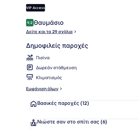
VIP Access
Σχόλια
Θαυμάσιο
9,2
9,2 στα 10
Μπαρ δίπλα 
Δείτε και τα 29 σχόλια
Δημοφιλείς παροχές
Πισίνα
Δωρεάν στάθμευση
Κλιματισμός
Εμφάνιση όλων
Βασικές παροχές
(12)
Νιώστε σαν στο σπίτι σας
(6)