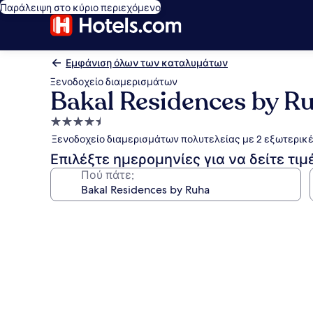
Παράλειψη στο κύριο περιεχόμενο
Εμφάνιση όλων των καταλυμάτων
Ξενοδοχείο διαμερισμάτων
Bakal Residences by R
Κατάλυμα
με
Ξενοδοχείο διαμερισμάτων πολυτελείας με 2 εξωτερικές
4.5
Επιλέξτε ημερομηνίες για να δείτε τιμ
αστέρια
Πού πάτε;
Συλλογή
φωτογραφιών
για
Bakal
Residences