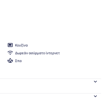
στην πισίνα
Κουζίνα
Δωρεάν ασύρματο ίντερνετ
Σπα