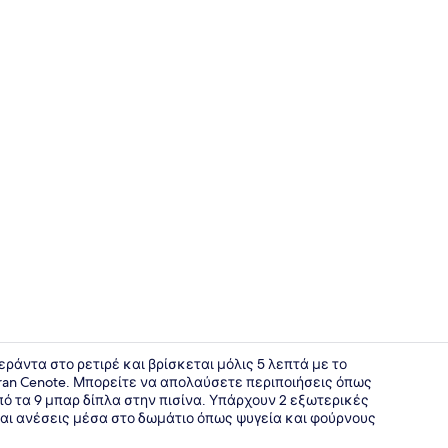
Τραπεζαρί
βεράντα στο ρετιρέ και βρίσκεται μόλις 5 λεπτά με το
ran Cenote. Μπορείτε να απολαύσετε περιποιήσεις όπως
ό τα 9 μπαρ δίπλα στην πισίνα. Υπάρχουν 2 εξωτερικές
Μπαλκόνι
 και ανέσεις μέσα στο δωμάτιο όπως ψυγεία και φούρνους