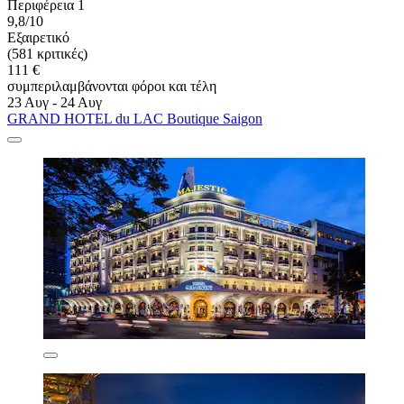
Περιφέρεια 1
9,8/10
Εξαιρετικό
(581 κριτικές)
111 €
συμπεριλαμβάνονται φόροι και τέλη
23 Αυγ - 24 Αυγ
GRAND HOTEL du LAC Boutique Saigon