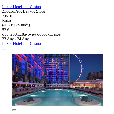
Luxor Hotel and Casino
Δρόμος Λας Βέγκας Στριπ
7,8/10
Καλό
(40.219 κριτικές)
52 €
συμπεριλαμβάνονται φόροι και τέλη
23 Αυγ - 24 Αυγ
Luxor Hotel and Casino