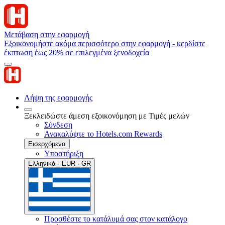
Μετάβαση στην εφαρμογή
Εξοικονομήστε ακόμα περισσότερο στην εφαρμογή - κερδίστε
έκπτωση έως 20% σε επιλεγμένα ξενοδοχεία
Λήψη της εφαρμογής
Ξεκλειδώστε άμεση εξοικονόμηση με Τιμές μελών
Σύνδεση
Ανακαλύψτε το Hotels.com Rewards
Εισερχόμενα
Υποστήριξη
Ελληνικά · EUR · GR
Προσθέστε το κατάλυμά σας στον κατάλογο