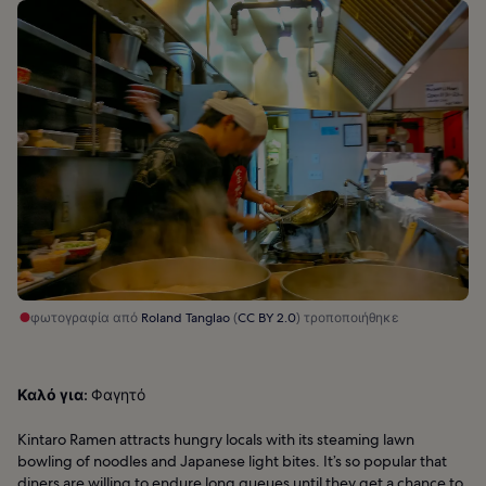
φωτογραφία από
Roland Tanglao
(
CC BY 2.0
) τροποποιήθηκε
Καλό για:
Φαγητό
Kintaro Ramen attracts hungry locals with its steaming lawn
bowling of noodles and Japanese light bites. It’s so popular that
diners are willing to endure long queues until they get a chance to