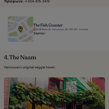
Τηλέφωνο:
+1 604-876-3474
The Fish Counter
3825 Main St, Vancouver, BC V5V 3P1, Canada
Χάρτης
4. The Naam
Vancouver’s original veggie haven