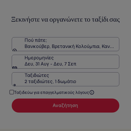
δείτε
περισσότερες
πληροφορίες
Ξεκινήστε να οργανώνετε το ταξίδι σας
σχετικά
με
τη
Στάνταρ
τιμή.
Πού πάτε;
Βανκούβερ, Βρετανική Κολούμπια, Καναδάς
Ημερομηνίες
Δευ, 31 Αυγ - Δευ, 7 Σεπ
Ταξιδιώτες
2 ταξιδιώτες, 1 δωμάτιο
Ταξιδεύω για επαγγελματικούς λόγους
Αναζήτηση