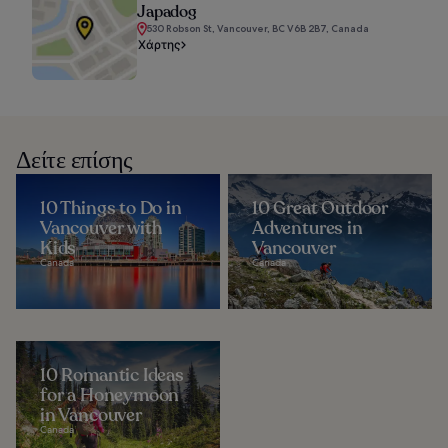
Japadog
530 Robson St, Vancouver, BC V6B 2B7, Canada
Χάρτης
Δείτε επίσης
10 Things to Do in
10 Great Outdoor
Vancouver with
Adventures in
Kids
Vancouver
Canada
Canada
10 Romantic Ideas
for a Honeymoon
in Vancouver
Canada