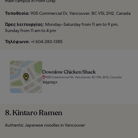
main campus in Point Gray.
Τοποθεσία:
905 Commercial Dr, Vancouver, BC V5L 2H2, Canada
Ώρες λειτουργίας:
Monday–Saturday from 11 am to 9 pm,
Sunday from 11 am to 4 pm
Τηλέφωνο:
+1 604-283-1385
Downlow Chicken Shack
905 Commercial Dr, Vancouver, BC V5L 2H2, Canada
Χάρτης
8. Kintaro Ramen
Authentic Japanese noodles in Vancouver