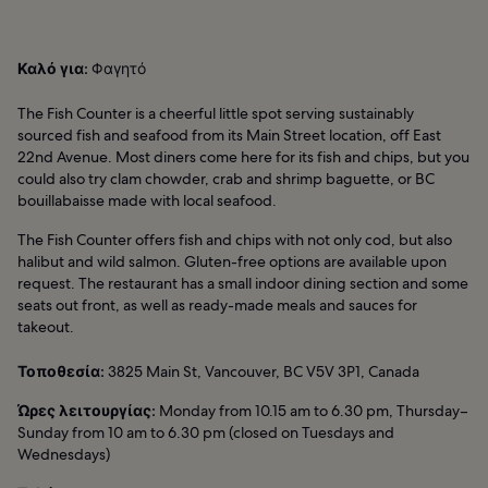
Καλό για:
Φαγητό
The Fish Counter is a cheerful little spot serving sustainably
sourced fish and seafood from its Main Street location, off East
22nd Avenue. Most diners come here for its fish and chips, but you
could also try clam chowder, crab and shrimp baguette, or BC
bouillabaisse made with local seafood.
The Fish Counter offers fish and chips with not only cod, but also
halibut and wild salmon. Gluten-free options are available upon
request. The restaurant has a small indoor dining section and some
seats out front, as well as ready-made meals and sauces for
takeout.
Τοποθεσία:
3825 Main St, Vancouver, BC V5V 3P1, Canada
Ώρες λειτουργίας:
Monday from 10.15 am to 6.30 pm, Thursday–
Sunday from 10 am to 6.30 pm (closed on Tuesdays and
Wednesdays)