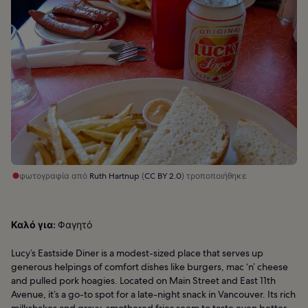
φωτογραφία από
Ruth Hartnup
(
CC BY 2.0
) τροποποιήθηκε
Καλό για:
Φαγητό
Lucy’s Eastside Diner is a modest-sized place that serves up
generous helpings of comfort dishes like burgers, mac ‘n’ cheese
and pulled pork hoagies. Located on Main Street and East 11th
Avenue, it’s a go-to spot for a late-night snack in Vancouver. Its rich