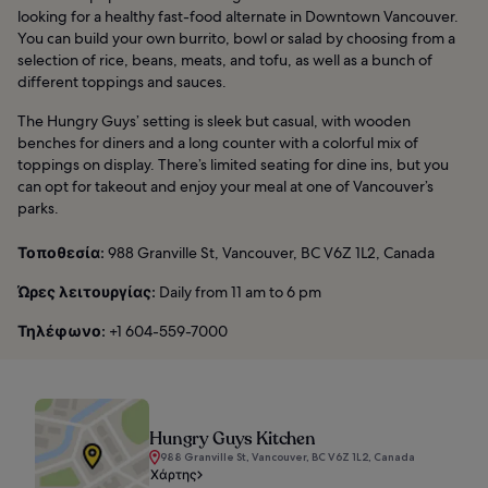
looking for a healthy fast-food alternate in Downtown Vancouver.
You can build your own burrito, bowl or salad by choosing from a
selection of rice, beans, meats, and tofu, as well as a bunch of
different toppings and sauces.
The Hungry Guys’ setting is sleek but casual, with wooden
benches for diners and a long counter with a colorful mix of
toppings on display. There’s limited seating for dine ins, but you
can opt for takeout and enjoy your meal at one of Vancouver’s
parks.
Τοποθεσία:
988 Granville St, Vancouver, BC V6Z 1L2, Canada
Ώρες λειτουργίας:
Daily from 11 am to 6 pm
Τηλέφωνο:
+1 604-559-7000
Hungry Guys Kitchen
988 Granville St, Vancouver, BC V6Z 1L2, Canada
Χάρτης