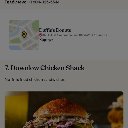
Τηλέφωνο:
+1 604-325-5544
Duffin’s Donuts
1391 E 41st Ave, Vancouver, BC V5W 1R7, Canada
Χάρτης
7. Downlow Chicken Shack
No-frills fried chicken sandwiches