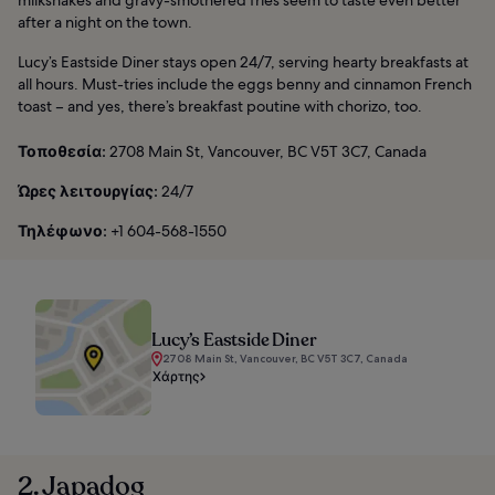
milkshakes and gravy-smothered fries seem to taste even better
after a night on the town.
Lucy’s Eastside Diner stays open 24/7, serving hearty breakfasts at
all hours. Must-tries include the eggs benny and cinnamon French
toast – and yes, there’s breakfast poutine with chorizo, too.
Τοποθεσία:
2708 Main St, Vancouver, BC V5T 3C7, Canada
Ώρες λειτουργίας:
24/7
Τηλέφωνο:
+1 604-568-1550
Lucy’s Eastside Diner
2708 Main St, Vancouver, BC V5T 3C7, Canada
Χάρτης
2. Japadog