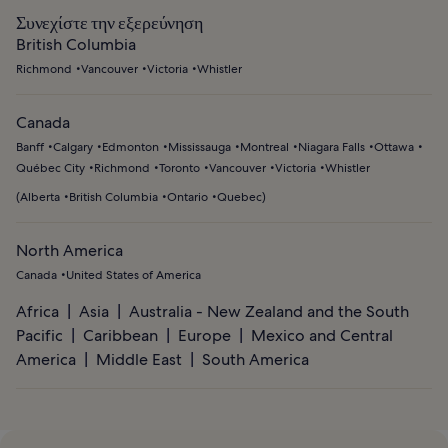
Συνεχίστε την εξερεύνηση
British Columbia
Richmond
Vancouver
Victoria
Whistler
Canada
Banff
Calgary
Edmonton
Mississauga
Montreal
Niagara Falls
Ottawa
Québec City
Richmond
Toronto
Vancouver
Victoria
Whistler
(
Alberta
British Columbia
Ontario
Quebec
)
North America
Canada
United States of America
Africa
Asia
Australia - New Zealand and the South
Pacific
Caribbean
Europe
Mexico and Central
America
Middle East
South America