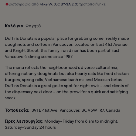
φωτογραφία από
Mike W.
(
CC BY-SA 2.0
) τροποποιήθηκε
Καλό για:
Φαγητό
Duffin’s Donuts is a popular place for grabbing some freshly made
doughnuts and coffee in Vancouver. Located on East 41st Avenue
and Knight Street, this family-run diner has been part of East
Vancouver’s dining scene since 1987.
The menu reflects the neighbourhood’s diverse cultural mix,
offering not only doughnuts but also hearty eats like fried chicken,
burgers, spring rolls, Vietnamese banh mi, and Mexican tortas.
Duffin’s Donuts is a great go-to spot for night owls – and clients of
the dispensary next door – on the prowl for a quick and satisfying
snack.
Τοποθεσία:
1391 E 41st Ave, Vancouver, BC V5W 1R7, Canada
Ώρες λειτουργίας:
Monday–Friday from 6 am to midnight,
Saturday–Sunday 24 hours