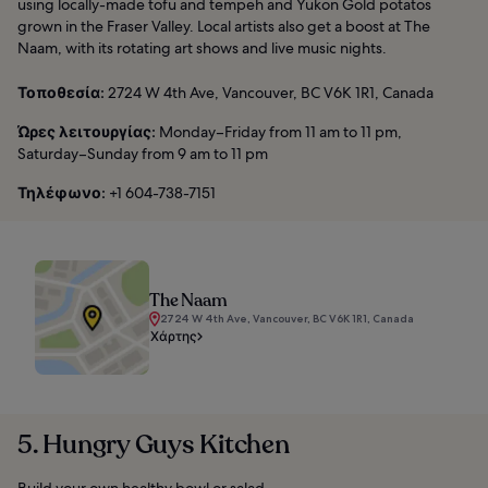
using locally-made tofu and tempeh and Yukon Gold potatos
grown in the Fraser Valley. Local artists also get a boost at The
Naam, with its rotating art shows and live music nights.
Τοποθεσία:
2724 W 4th Ave, Vancouver, BC V6K 1R1, Canada
Ώρες λειτουργίας:
Monday–Friday from 11 am to 11 pm,
Saturday–Sunday from 9 am to 11 pm
Τηλέφωνο:
+1 604-738-7151
The Naam
2724 W 4th Ave, Vancouver, BC V6K 1R1, Canada
Χάρτης
5. Hungry Guys Kitchen
Build your own healthy bowl or salad