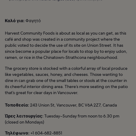
Καλό για:
Φαγητό
Harvest Community Foods is about as local as you can get, as this
café and shop was created in a community project where the
public voted to decide the use of its site on Union Street. It has
since become a popular place for locals to stop by to enjoy udon,
ramen, or rice in the Chinatown-Strathcona neighbourhood.
The grocery store is stocked with a colorful array of local produce
like vegetables, sauces, honey, and cheeses. Those wanting to
dine in can grab one of the small tables or stools at the counter in
its cheerful interior dining area. There’s more seating on the patio
that’s great for clear days in Vancouver.
Τοποθεσία:
243 Union St, Vancouver, BC V6A 2Z7, Canada
Ώρες λειτουργίας:
Tuesday–Sunday from noon to 6.30 pm
(closed on Mondays)
Τηλέφωνο:
+1 604-682-8851