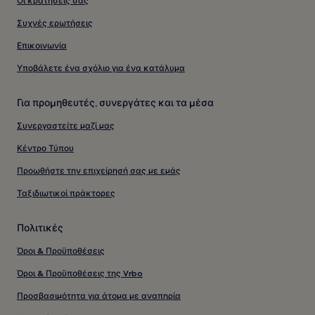
Οι κρατήσεις σας
Συχνές ερωτήσεις
Επικοινωνία
Υποβάλετε ένα σχόλιο για ένα κατάλυμα
Για προμηθευτές, συνεργάτες και τα μέσα
Συνεργαστείτε μαζί μας
Κέντρο Τύπου
Προωθήστε την επιχείρησή σας με εμάς
Ταξιδιωτικοί πράκτορες
Πολιτικές
Όροι & Προϋποθέσεις
Όροι & Προϋποθέσεις της Vrbo
Προσβασιμότητα για άτομα με αναπηρία