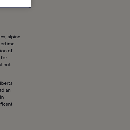
ns, alpine
ntertime
tion of
 for
al hot
lberta.
adian
in
ificent