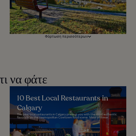
Φόρτωση περισσότερων
τι να φάτε
10 Best Local Restaurants in
Calgary
The best local restaurants in Calgary present you with the most authentic
flavors from the cosmopolitan Cowtown food scene. Most of these...