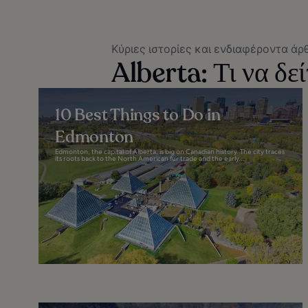
Κύριες ιστορίες και ενδιαφέροντα άρ
Alberta: Τι να δεί
10 Best Things to Do in
Edmonton
Edmonton, the capital of Alberta, is big on Canadian history. The city traces
its roots back to the North American fur trade and the early...