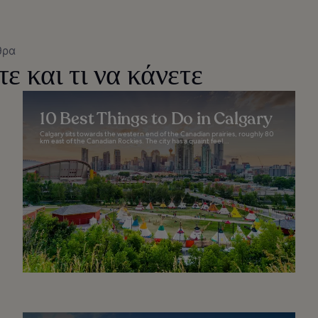
θρα
τε και τι να κάνετε
10 Best Things to Do in Calgary
Calgary sits towards the western end of the Canadian prairies, roughly 80
km east of the Canadian Rockies. The city has a quaint feel...