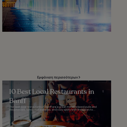
Εμφάνιση περισσότερων
10 Best Local Restaurants in
Banff
The best local restaurants in Banff are a great mix of relaxed pubs and
steakhouses, family-run eateries, and cozy spots with fireplaces to...