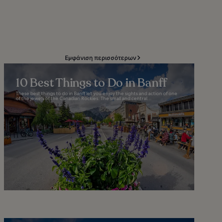
Εμφάνιση περισσότερων
10 Best Things to Do in Banff
These best things to do in Banff let you enjoy the sights and action of one
of the jewels of the Canadian Rockies. The small and central...