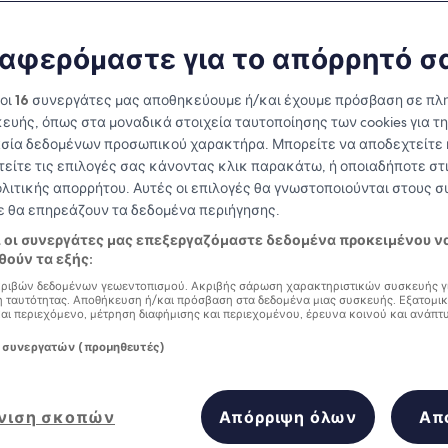
Alberta
αφερόμαστε για το απόρρητό σ
at you need to know before you
 οι
16
συνεργάτες μας αποθηκεύουμε ή/και έχουμε πρόσβαση σε πλ
ευής, όπως στα μοναδικά στοιχεία ταυτοποίησης των cookies για τ
σία δεδομένων προσωπικού χαρακτήρα. Μπορείτε να αποδεχτείτε 
τείτε τις επιλογές σας κάνοντας κλικ παρακάτω, ή οποιαδήποτε στι
ολιτικής απορρήτου. Αυτές οι επιλογές θα γνωστοποιούνται στους 
δε θα επηρεάζουν τα δεδομένα περιήγησης.
ι οι συνεργάτες μας επεξεργαζόμαστε δεδομένα προκειμένου ν
ούν τα εξής:
ριβών δεδομένων γεωεντοπισμού. Ακριβής σάρωση χαρακτηριστικών συσκευής γ
 ταυτότητας. Αποθήκευση ή/και πρόσβαση στα δεδομένα μιας συσκευής. Εξατομι
και περιεχόμενο, μέτρηση διαφήμισης και περιεχομένου, έρευνα κοινού και ανάπτ
 συνεργατών (προμηθευτές)
νιση σκοπών
Απόρριψη όλων
Απ