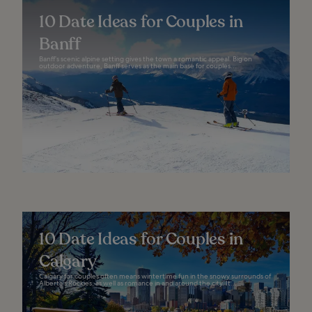
10 Date Ideas for Couples in
Banff
Banff’s scenic alpine setting gives the town a romantic appeal. Big on
outdoor adventure, Banff serves as the main base for couples...
10 Date Ideas for Couples in
Calgary
Calgary for couples often means wintertime fun in the snowy surrounds of
Alberta’s Rockies, as well as romance in and around the city. It...