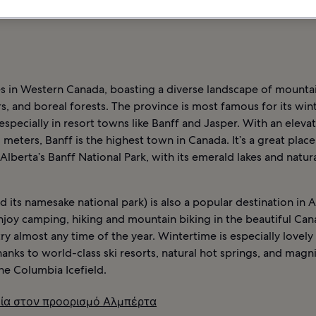
ΕΝΟΔΟΧΕΊΑ ΣΤΟΝ ΠΡΟΟΡΙΣΜΌ ΑΛΜΠΈΡΤΑ
es in Western Canada, boasting a diverse landscape of mountai
ers, and boreal forests. The province is most famous for its wi
, especially in resort towns like Banff and Jasper. With an eleva
 meters, Banff is the highest town in Canada. It’s a great place
Alberta’s Banff National Park, with its emerald lakes and natur
d its namesake national park) is also a popular destination in A
njoy camping, hiking and mountain biking in the beautiful Can
y almost any time of the year. Wintertime is especially lovely 
hanks to world-class ski resorts, natural hot springs, and magn
 the Columbia Icefield.
ία στον προορισμό Αλμπέρτα