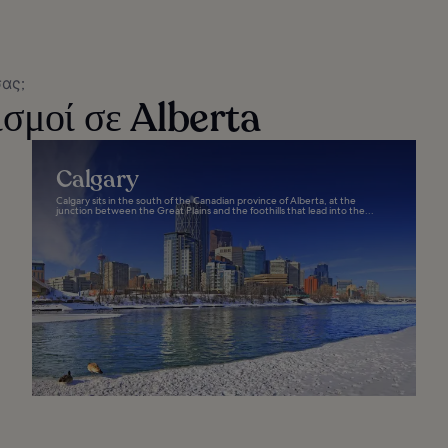
σας;
σμοί σε Alberta
Calgary
Calgary sits in the south of the Canadian province of Alberta, at the
junction between the Great Plains and the foothills that lead into the...