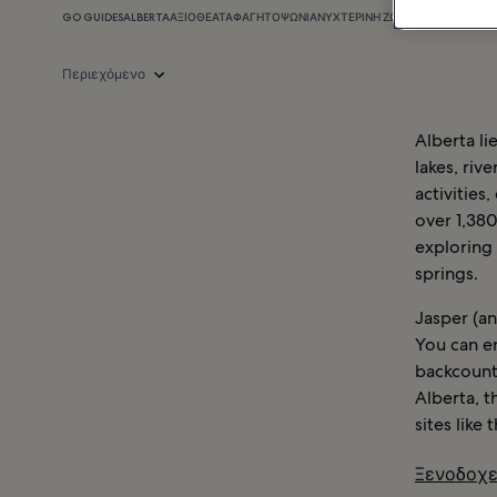
GO GUIDES
ALBERTA
ΑΞΙΟΘΈΑΤΑ
ΦΑΓΗΤΌ
ΨΏΝΙΑ
ΝΥΧΤΕΡΙΝΉ ΖΩΉ
ΠΛΗΡΟΦΟΡΊΕΣ
Ξ
Περιεχόμενο
Alberta li
lakes, riv
activities
over 1,380
exploring 
springs.
Jasper (an
You can e
backcountr
Alberta, t
sites like
Ξενοδοχε