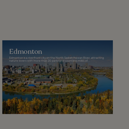
Edmonton
Edmonton is a riverfront city on the North Saskatchewan River, attracting
nature lovers with more than 20 parks and countless miles of...