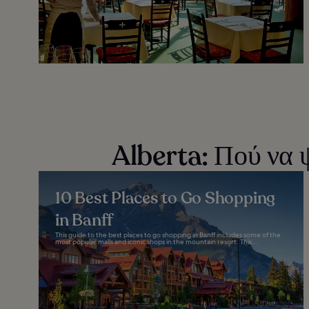
Alberta: Πού να ψ
10 Best Places to Go Shopping
in Banff
This guide to the best places to go shopping in Banff includes some of the
most popular malls and iconic shops in the mountain resort. This...