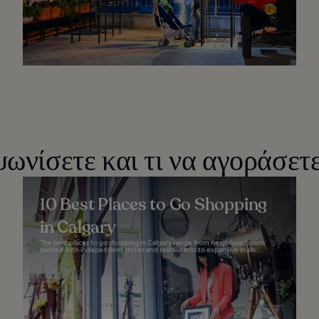
ωνίσετε και τι να αγοράσετ
10 Best Places to Go Shopping
in Calgary
The best places to go shopping in Calgary range from neighbourhoods
packed with independent stores and restaurants to expansive malls...