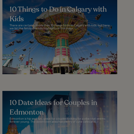
10 Things to Do in Calgary with
Kids
There are certainly more than 10 things to do in Calgary with kids, but here
we list the family-friendly highlights in this major...
10 Date Ideas for Couples in
Edmonton
Edmonton is hip and fun, great for couples looking for a vibe that seems
forever young. The downtown area has plenty of cute cafés and...