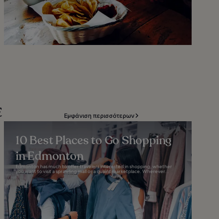
ε
Εμφάνιση περισσότερων
10 Best Places to Go Shopping
in Edmonton
Edmonton has much to offer travelers interested in shopping, whether
you want to visit a sprawling mall or a quaint marketplace. Wherever...