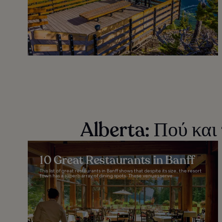
Alberta: Πού και 
10 Great Restaurants in Banff
This list of great restaurants in Banff shows that despite its size, the resort
town has a superb array of dining spots. These venues serve...