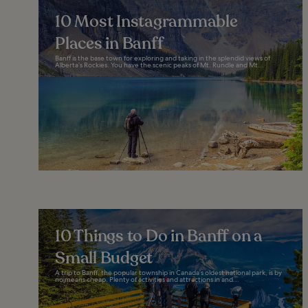
10 Most Instagrammable
Places in Banff
Banff is the base town for exploring and taking in the splendid views of
Alberta’s Rockies. You have the scenic peaks of Mt. Rundle and Mt...
10 Things to Do in Banff on a
Small Budget
A trip to Banff, the popular township in Canada’s oldest national park, is by
no means cheap. Plenty of activities and attractions in and...