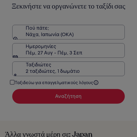
πληροφορίες
Ξεκινήστε να οργανώνετε το ταξίδι σας
σχετικά
με
τη
Στάνταρ
Πού πάτε;
τιμή.
Νάχα, Ιαπωνία (OKA)
Ημερομηνίες
Πέμ, 27 Αυγ - Πέμ, 3 Σεπ
Ταξιδιώτες
2 ταξιδιώτες, 1 δωμάτιο
Ταξιδεύω για επαγγελματικούς λόγους
Αναζήτηση
Άλλα γνωστά μέρη σε: Japan