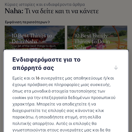
Κύριες ιστορίες και ενδιαφέροντα άρθρα
Naha: Τι να δείτε και τι να κάνετε
Εμφάνιση περισσότερων
10 Best Things to
10 Best Family
Do in Naha
Things to Do in
Our list of the best things to do in
Naha
Okinawa’s capital, Naha, takes you
to bustling shopping streets,
The best family things to do in
pristine beaches, historic
Naha take advantage of the
landmarks...
tropical climate and proud history
Ενδιαφερόμαστε για το
found in the capital city of the
Okinawa...
απόρρητό σας
Εμείς και οι
16
συνεργάτες μας αποθηκεύουμε ή/και
10 Most Popular
έχουμε πρόσβαση σε πληροφορίες μιας συσκευής,
Streets in Naha
όπως στα μοναδικά στοιχεία ταυτοποίησης των
The most popular streets in Naha
cookies για την επεξεργασία δεδομένων προσωπικού
offer the culture and local flavor
you can only experience in
χαρακτήρα. Μπορείτε να αποδεχτείτε ή να
Okinawa. While Tokyo’s streets are
all about...
διαχειριστείτε τις επιλογές σας κάνοντας κλικ
παρακάτω, ή οποιαδήποτε στιγμή, στη σελίδα
πολιτικής απορρήτου. Αυτές οι επιλογές θα
γνωστοποιούνται στους συνεργάτες μας και δε θα