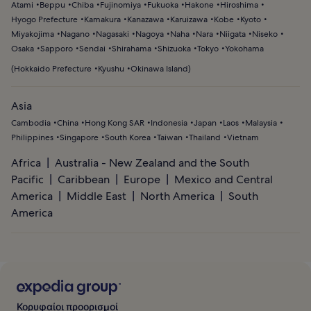
Atami
Beppu
Chiba
Fujinomiya
Fukuoka
Hakone
Hiroshima
Hyogo Prefecture
Kamakura
Kanazawa
Karuizawa
Kobe
Kyoto
Miyakojima
Nagano
Nagasaki
Nagoya
Naha
Nara
Niigata
Niseko
Osaka
Sapporo
Sendai
Shirahama
Shizuoka
Tokyo
Yokohama
(
Hokkaido Prefecture
Kyushu
Okinawa Island
)
Asia
Cambodia
China
Hong Kong SAR
Indonesia
Japan
Laos
Malaysia
Philippines
Singapore
South Korea
Taiwan
Thailand
Vietnam
Africa
Australia - New Zealand and the South
Pacific
Caribbean
Europe
Mexico and Central
America
Middle East
North America
South
America
Κορυφαίοι προορισμοί