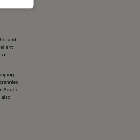
ghts and
ellent
t of
Tanjung
crannies
in South
 also