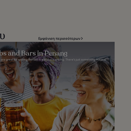
δυ
Εμφάνιση περισσότερων
bs and Bars in Penang
are great for ending the day in a laidback setting. There's just something magical