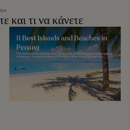
θρα
τε και τι να κάνετε
11 Best Islands and Beaches in
Penang
The best beaches and islands in Penang are among the most breathtaking
in Malaysia. Accessible within a 30-minute drive from Georgetown...