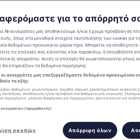
Penang
αφερόμαστε για το απόρρητό σ
at you need to know before you
 οι
16
συνεργάτες μας αποθηκεύουμε ή/και έχουμε πρόσβαση σε πλ
ευής, όπως στα μοναδικά στοιχεία ταυτοποίησης των cookies για τ
σία δεδομένων προσωπικού χαρακτήρα. Μπορείτε να αποδεχτείτε 
τείτε τις επιλογές σας κάνοντας κλικ παρακάτω, ή οποιαδήποτε στι
ολιτικής απορρήτου. Αυτές οι επιλογές θα γνωστοποιούνται στους 
δε θα επηρεάζουν τα δεδομένα περιήγησης.
ι οι συνεργάτες μας επεξεργαζόμαστε δεδομένα προκειμένου ν
ούν τα εξής:
ριβών δεδομένων γεωεντοπισμού. Ακριβής σάρωση χαρακτηριστικών συσκευής γ
 ταυτότητας. Αποθήκευση ή/και πρόσβαση στα δεδομένα μιας συσκευής. Εξατομι
και περιεχόμενο, μέτρηση διαφήμισης και περιεχομένου, έρευνα κοινού και ανάπτ
 συνεργατών (προμηθευτές)
νιση σκοπών
Απόρριψη όλων
Απ