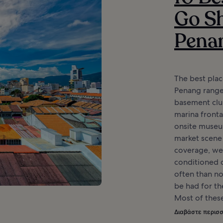
Go Sh
Pena
The best plac
Penang range
basement clu
marina front
onsite museu
market scene 
coverage, we 
conditioned
often than no
be had for th
Most of these
Διαβάστε περισ