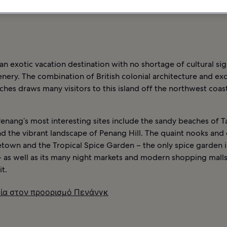
ΕΝΟΔΟΧΕΊΑ ΣΤΟΝ ΠΡΟΟΡΙΣΜΌ ΠΕΝΆΝΓΚ
an exotic vacation destination with no shortage of cultural si
enery. The combination of British colonial architecture and exc
hes draws many visitors to this island off the northwest coas
enang’s most interesting sites include the sandy beaches of 
d the vibrant landscape of Penang Hill. The quaint nooks and 
town and the Tropical Spice Garden – the only spice garden 
– as well as its many night markets and modern shopping malls
it.
ία στον προορισμό Πενάνγκ