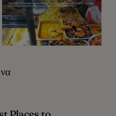
The best nasi kandar restaurants in Penang have been around for decades,
and are well-loved by locals and visitors to the island. Nasi...
 να
st Places to