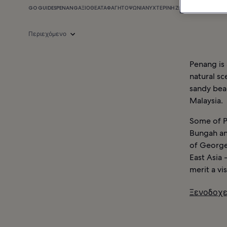
GO GUIDES
PENANG
ΑΞΙΟΘΈΑΤΑ
ΦΑΓΗΤΌ
ΨΏΝΙΑ
ΝΥΧΤΕΡΙΝΉ ΖΩΉ
ΠΛΗΡΟΦΟΡΊΕΣ
Ξ
Περιεχόμενο
Penang is 
natural sc
sandy beac
Malaysia.
Some of P
Bungah an
of George
East Asia 
merit a vis
Ξενοδοχε