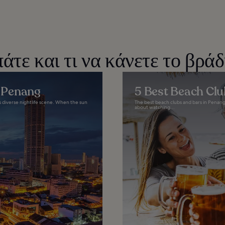
τε και τι να κάνετε το βρά
n Penang
5 Best Beach Clu
's diverse nightlife scene. When the sun
The best beach clubs and bars in Penang 
about watching...