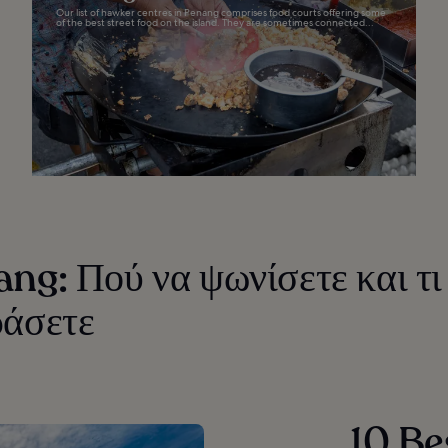
Our list of hawker centres in Penang comprises food courts offering some
of the best street food on the island. They are sometimes connected...
ng: Πού να ψωνίσετε και τι
ράσετε
10 Be