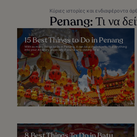
Κύριες ιστορίες και ενδιαφέροντα άρ
Penang: Τι να δεί
15 Best Things to Do in Penang
With so many things to do in Penang, it can be a challenge to fit everything
into your itinerary, especially if you're only visiting for a...
8 Best Things To Do in Batu