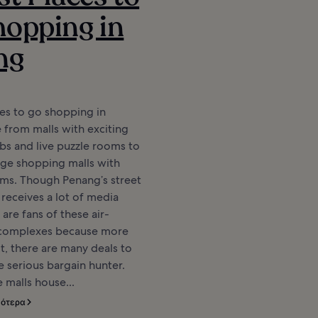
opping in
ng
es to go shopping in
 from malls with exciting
bs and live puzzle rooms to
age shopping malls with
ms. Though Penang’s street
receives a lot of media
are fans of these air-
 complexes because more
t, there are many deals to
e serious bargain hunter.
 malls house...
σότερα