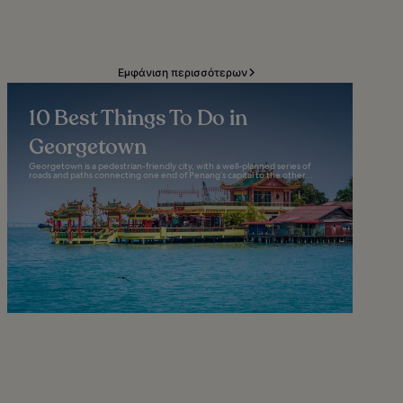
Εμφάνιση περισσότερων
10 Best Things To Do in
Georgetown
Georgetown is a pedestrian-friendly city, with a well-planned series of
roads and paths connecting one end of Penang’s capital to the other...