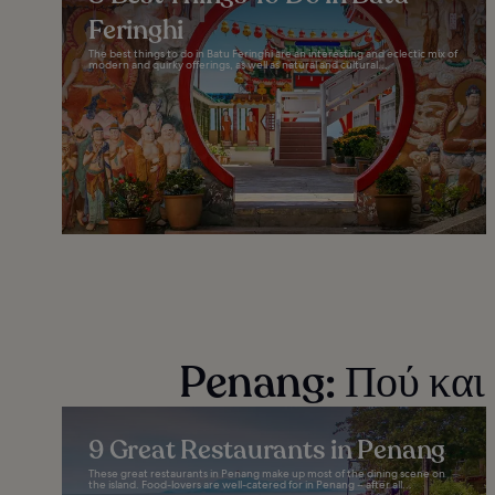
Feringhi
The best things to do in Batu Feringhi are an interesting and eclectic mix of
modern and quirky offerings, as well as natural and cultural...
Penang: Πού και 
9 Great Restaurants in Penang
These great restaurants in Penang make up most of the dining scene on
the island. Food-lovers are well-catered for in Penang – after all...