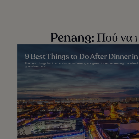
Penang: Πού να πά
9 Best Things to Do After Dinner i
The best things to do after dinner in Penang are great for experiencing the island
goes down and...