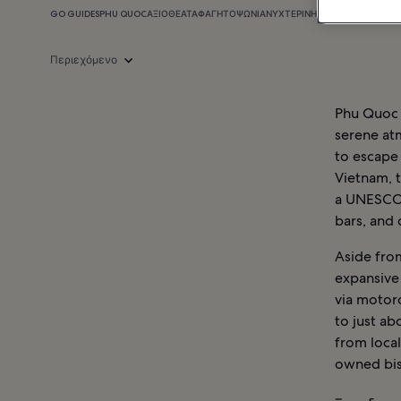
GO GUIDES
PHU QUOC
ΑΞΙΟΘΈΑΤΑ
ΦΑΓΗΤΌ
ΨΏΝΙΑ
ΝΥΧΤΕΡΙΝΉ ΖΩΉ
ΠΛΗΡΟΦΟΡΊΕ
Περιεχόμενο
Phu Quoc I
serene atm
to escape 
Vietnam, t
a UNESCO-l
bars, and 
Aside from
expansive 
via motorc
to just a
from loca
owned bis