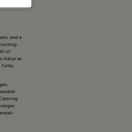
ests, and a
 looking
th of
s status as
, funky
ages,
cessible
 Catering
 ranges
 expat-