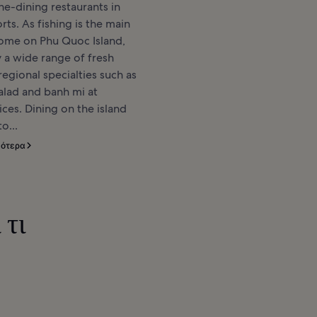
ine-dining restaurants in
rts. As fishing is the main
come on Phu Quoc Island,
 a wide range of fresh
egional specialties such as
alad and banh mi at
ices. Dining on the island
o...
σότερα
 τι