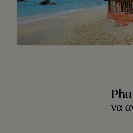
Phu 
να α