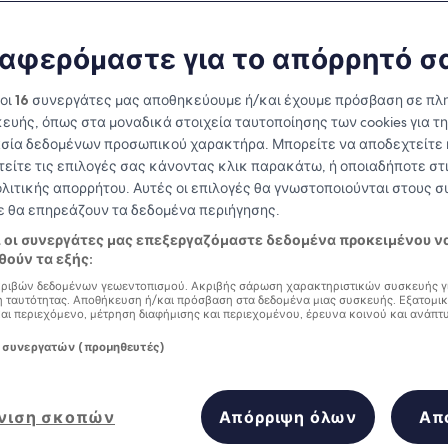
Phu Quoc
αφερόμαστε για το απόρρητό σ
at you need to know before you
 οι
16
συνεργάτες μας αποθηκεύουμε ή/και έχουμε πρόσβαση σε πλ
ευής, όπως στα μοναδικά στοιχεία ταυτοποίησης των cookies για τ
σία δεδομένων προσωπικού χαρακτήρα. Μπορείτε να αποδεχτείτε 
τείτε τις επιλογές σας κάνοντας κλικ παρακάτω, ή οποιαδήποτε στι
ολιτικής απορρήτου. Αυτές οι επιλογές θα γνωστοποιούνται στους 
δε θα επηρεάζουν τα δεδομένα περιήγησης.
ι οι συνεργάτες μας επεξεργαζόμαστε δεδομένα προκειμένου ν
ούν τα εξής:
ριβών δεδομένων γεωεντοπισμού. Ακριβής σάρωση χαρακτηριστικών συσκευής γ
 ταυτότητας. Αποθήκευση ή/και πρόσβαση στα δεδομένα μιας συσκευής. Εξατομι
και περιεχόμενο, μέτρηση διαφήμισης και περιεχομένου, έρευνα κοινού και ανάπτ
 συνεργατών (προμηθευτές)
νιση σκοπών
Απόρριψη όλων
Απ