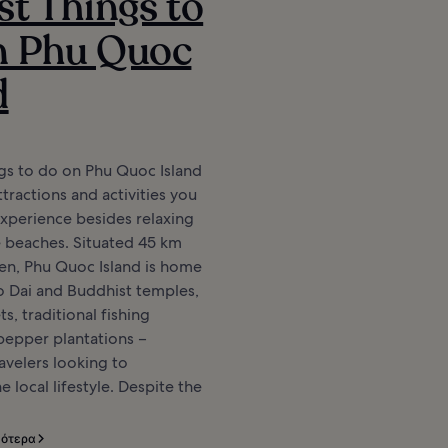
st Things to
n Phu Quoc
d
gs to do on Phu Quoc Island
ttractions and activities you
xperience besides relaxing
ne beaches. Situated 45 km
en, Phu Quoc Island is home
o Dai and Buddhist temples,
s, traditional fishing
 pepper plantations –
ravelers looking to
 local lifestyle. Despite the
σότερα