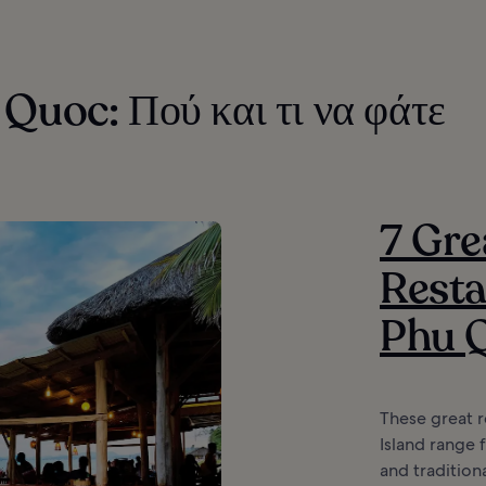
Quoc: Πού και τι να φάτε
7 Gre
Resta
Phu Q
These great 
Island range 
and traditio