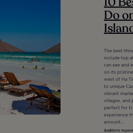
10 Be
Do o
Islan
The best thin
include top a
can see and e
on its pristi
west of Ha Ti
to unique Ca
vibrant market
villages, and
perfect for t
experience the
amount...
Διαβάστε περισ