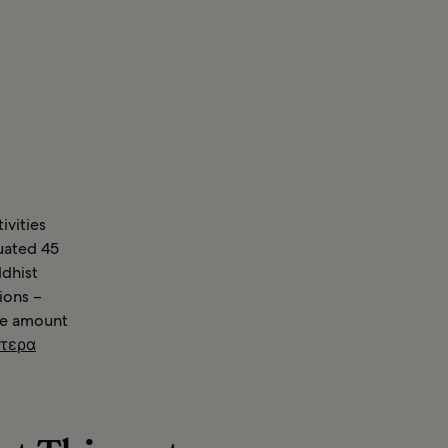
ivities
tuated 45
ddhist
ions –
the amount
ότερα