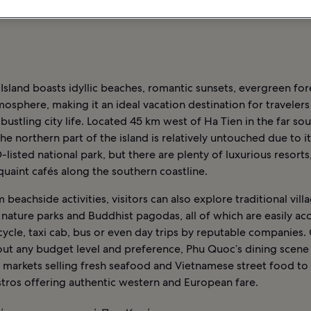
Σ
ΞΕΝΟΔΟΧΕΊΑ ΣΤΟΝ ΠΡΟΟΡΙΣΜΌ ΠΟΥ ΚΟΥΌΚ
sland boasts idyllic beaches, romantic sunsets, evergreen for
osphere, making it an ideal vacation destination for travelers
bustling city life. Located 45 km west of Ha Tien in the far sou
he northern part of the island is relatively untouched due to it
isted national park, but there are plenty of luxurious resorts
quaint cafés along the southern coastline.
 beachside activities, visitors can also explore traditional vill
nature parks and Buddhist pagodas, all of which are easily ac
ycle, taxi cab, bus or even day trips by reputable companies.
bout any budget level and preference, Phu Quoc’s dining scene
l markets selling fresh seafood and Vietnamese street food to
tros offering authentic western and European fare.