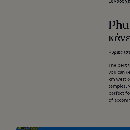
Ξενοδοχε
Phu 
κάνε
Κύριες ισ
The best t
you can se
km west o
temples, v
perfect fo
of accomm