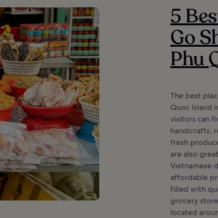
5 Bes
Go S
Phu Q
The best plac
Quoc Island i
visitors can 
handicrafts, r
fresh produce
are also grea
Vietnamese d
affordable pr
filled with q
grocery store
located aroun