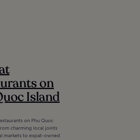
at
urants on
uoc Island
restaurants on Phu Quoc
from charming local joints
nal markets to expat-owned