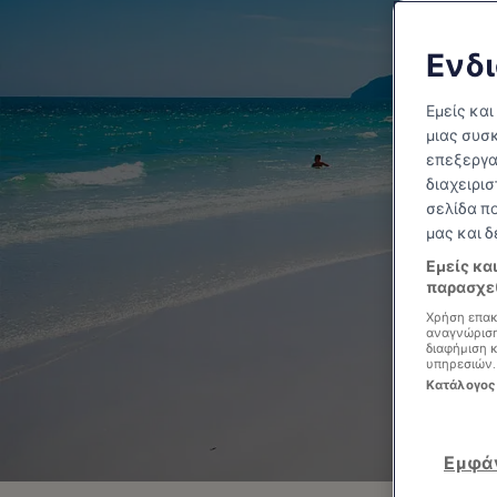
Ενδι
Wh
Εμείς και
μιας συσκ
επεξεργα
διαχειρισ
σελίδα π
μας και 
Εμείς κα
παρασχεθ
Χρήση επακ
αναγνώριση
διαφήμιση 
υπηρεσιών.
Κατάλογος
Εμφά