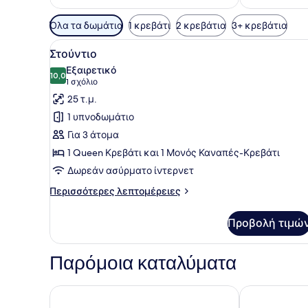
Διαθέσιμα
Όλα τα δωμάτια
1 κρεβάτι
2 κρεβάτια
3+ κρεβάτια
φίλτρα
Προβολή
Ένα σύγχρονο υπνοδωμάτιο μ
για
13
Στούντιο
όλων
τα
Εξαιρετικό
των
10,0
δωμάτια
10,0 στα 10
(1
1 σχόλιο
φωτογραφιών
σχόλιο)
25 τ.μ.
για
1 υπνοδωμάτιο
Στούντιο
Για 3 άτομα
1 Queen Κρεβάτι και 1 Μονός Καναπές-Κρεβάτι
Δωρεάν ασύρματο ίντερνετ
Περισσότερες
Περισσότερες λεπτομέρειες
λεπτομέρειες
για
Προβολή τιμώ
Στούντιο
Παρόμοια καταλύματα
Pefkon Suites
Eleon Suites 