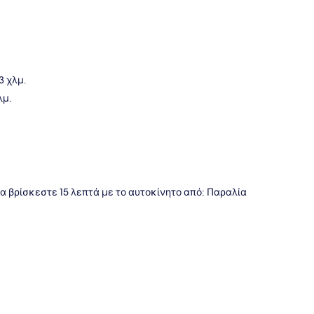
της
.3 χλμ.
λμ.
θα βρίσκεστε 15 λεπτά με το αυτοκίνητο από: Παραλία