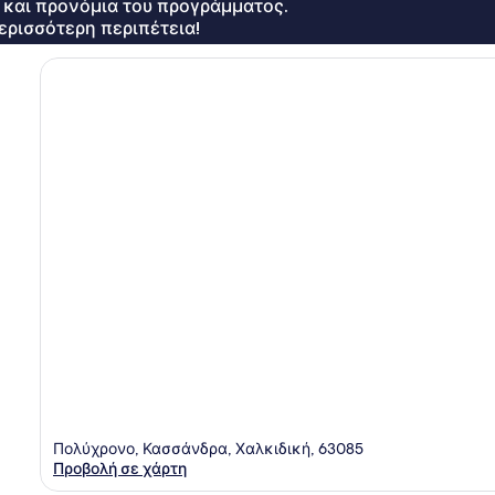
ς και προνόμια του προγράμματος.
ερισσότερη περιπέτεια!
Πολύχρονο, Κασσάνδρα, Χαλκιδική, 63085
Προβολή σε χάρτη