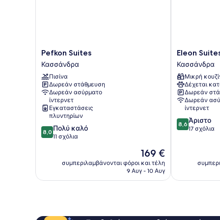
Pefkon
Eleon
Pefkon Suites
Eleon Suit
Suites
Suites
Κασσάνδρα
Κασσάνδρα
Κασσάνδρα
&
Πισίνα
Μικρή κουζί
Apartments
Δωρεάν στάθμευση
Δέχεται κατ
Κασσάνδρα
Δωρεάν ασύρματο
Δωρεάν στά
ίντερνετ
Δωρεάν ασύ
Εγκαταστάσεις
ίντερνετ
πλυντηρίων
8.6
Άριστο
8,6
8.0
Πολύ καλό
στα
17 σχόλια
8,0
στα
11 σχόλια
10,
10,
Άριστο,
Η
169 €
Πολύ
17
τιμή
καλό,
συμπεριλαμβάνονται φόροι και τέλη
συμπερι
σχόλια
είναι
9 Αυγ - 10 Αυγ
11
169 €
σχόλια