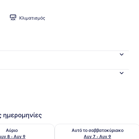
ία
Κλιματισμός
ις ημερομηνίες
εσιμότητας για αύριο Αυγ 8 - Αυγ 9
Έλεγχος διαθεσιμότητας για αυτό τ
Αύριο
Αυτό το σαββατοκύριακο
Αυγ 8 - Αυγ 9
Αυγ 7 - Αυγ 9