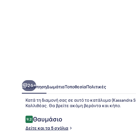
26+
Επισκόπηση
Δωμάτια
Τοποθεσία
Πολιτικές
Κατά τη διαμονή σας σε αυτό το κατάλυμα (Kassandra S
Καλλιθέας. Θα βρείτε ακόμη βεράντα και κήπο.
Σχόλια
Θαυμάσιο
9,2
9,2 στα 10
Δείτε και τα 5 σχόλια