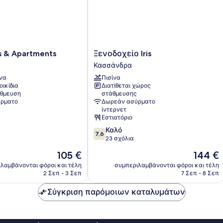
Ξενοδοχείο
es & Apartments
Ξενοδοχείο Iris
Iris
Κασσάνδρα
Κασσάνδρα
να
Πισίνα
οικίδια
Διατίθεται χώρος
θμευση
στάθμευσης
ρματο
Δωρεάν ασύρματο
ίντερνετ
Εστιατόριο
7.6
Καλό
7,6
στα
23 σχόλια
10,
Η
Η
105 €
144 €
Καλό,
τιμή
τιμή
23
λαμβάνονται φόροι και τέλη
συμπεριλαμβάνονται φόροι και τέλη
είναι
είναι
2 Σεπ - 3 Σεπ
7 Σεπ - 8 Σεπ
σχόλια
105 €
144 €
Σύγκριση παρόμοιων καταλυμάτων