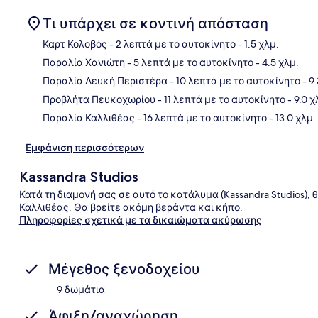
Τι υπάρχει σε κοντινή απόσταση
Καρτ Κολοβός
- 2 λεπτά με το αυτοκίνητο
- 1.5 χλμ.
Παραλία Χανιώτη
- 5 λεπτά με το αυτοκίνητο
- 4.5 χλμ.
Χάρ
Παραλία Λευκή Περιστέρα
- 10 λεπτά με το αυτοκίνητο
- 9
Προβλήτα Πευκοχωρίου
- 11 λεπτά με το αυτοκίνητο
- 9.0 χ
Παραλία Καλλιθέας
- 16 λεπτά με το αυτοκίνητο
- 13.0 χλμ.
Εμφάνιση περισσότερων
Kassandra Studios
Κατά τη διαμονή σας σε αυτό το κατάλυμα (Kassandra Studios), 
Καλλιθέας. Θα βρείτε ακόμη βεράντα και κήπο.
Πληροφορίες σχετικά με τα δικαιώματα ακύρωσης
Μέγεθος ξενοδοχείου
9 δωμάτια
Άφιξη/αναχώρηση