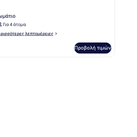
ωμάτιο
Για 4 άτομα
ρισσότερες
ρισσότερες λεπτομέρειες
πτομέρειες
α
Προβολή τιμών
μάτιο