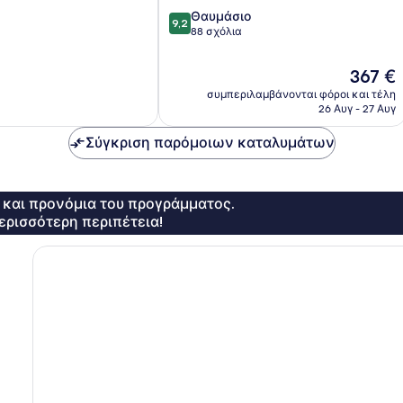
9.2
Θαυμάσιο
9,2
στα
88 σχόλια
10,
Θαυμάσιο,
Η
367 €
88
τιμή
συμπεριλαμβάνονται φόροι και τέλη
σχόλια
είναι
26 Αυγ - 27 Αυγ
367 €
Σύγκριση παρόμοιων καταλυμάτων
ς και προνόμια του προγράμματος.
ερισσότερη περιπέτεια!