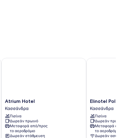
Atrium Hotel
Elinotel Polis
Atrium
Elinotel
Atrium Hotel
Elinotel Polis
Hotel
Polis
Κασσάνδρα
Κασσάνδρα
Κασσάνδρα
Κασσάνδρα
Πισίνα
Πισίνα
Δωρεάν πρωινό
Δωρεάν πρωινό
Μεταφορά από/προς
Μεταφορά από/προς
το αεροδρόμιο
το αεροδρόμιο
Δωρεάν στάθμευση
Δωρεάν ασύρματο