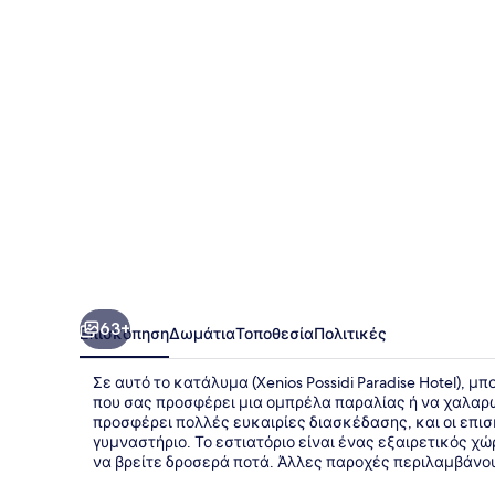
Hotel
63+
Επισκόπηση
Δωμάτια
Τοποθεσία
Πολιτικές
Σε αυτό το κατάλυμα (Xenios Possidi Paradise Hotel), 
που σας προσφέρει μια ομπρέλα παραλίας ή να χαλαρ
προσφέρει πολλές ευκαιρίες διασκέδασης, και οι επ
γυμναστήριο. Το εστιατόριο είναι ένας εξαιρετικός χώ
να βρείτε δροσερά ποτά. Άλλες παροχές περιλαμβάνουν