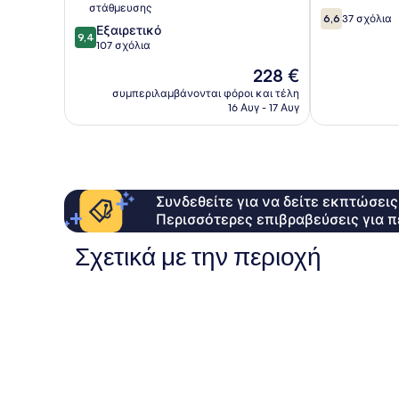
στάθμευσης
6.6
6,6
37 σχόλια
9.4
Εξαιρετικό
στα
9,4
στα
107 σχόλια
10,
10,
37
Η
228 €
Εξαιρετικό,
σχόλια
τιμή
107
συμπεριλαμβάνονται φόροι και τέλη
είναι
16 Αυγ - 17 Αυγ
σχόλια
228 €
Συνδεθείτε για να δείτε εκπτώσει
Περισσότερες επιβραβεύσεις για π
Σχετικά με την περιοχή