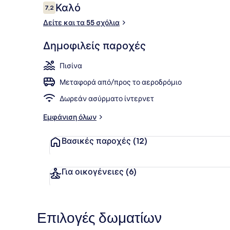
Σχόλια
Καλό
7,2
7,2 στα 10
Δείτε και τα 55 σχόλια
Εξωτερικός
Δημοφιλείς παροχές
Πισίνα
Μεταφορά από/προς το αεροδρόμιο
Δωρεάν ασύρματο ίντερνετ
Εμφάνιση όλων
Βασικές παροχές
(12)
Για οικογένειες
(6)
Επιλογές δωματίων