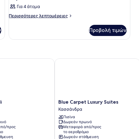
Για 4 άτομα
Περισσότερες
Περισσότερες λεπτομέρειες
λεπτομέρειες
για
ν
Προβολή τιμών
Δωμάτιο
Blue Carpet Luxury Suites
Blue
i
Blue Carpet Luxury Suites
Carpet
Κασσάνδρα
Luxury
Πισίνα
Suites
ινό
Δωρεάν πρωινό
Κασσάνδρα
πό/προς
Μεταφορά από/προς
ιο
το αεροδρόμιο
θμευση
Δωρεάν στάθμευση