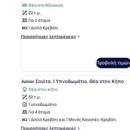
όλων
Κήπο
Θέα στη θάλασσα
των
22 τ.μ.
φωτογραφιών
για
Για 2 άτομα
Δίκλινο
1 Διπλό Κρεβάτι
Δωμάτιο
Περισσότερες
Περισσότερες λεπτομέρειες
(Double),
λεπτομέρειες
Θέα
για
Δίκλινο
στη
Δωμάτιο
Θάλασσα
(Double),
Προβολή τιμώ
Θέα
στη
Προβολή
Ένα δωμάτιο ξενοδοχείου με 
Θάλασσα
6
Junior Σουίτα, 1 Υπνοδωμάτιο, Θέα στον Κήπο
όλων
Θέα στον κήπο
των
52 τ.μ.
φωτογραφιών
για
1 υπνοδωμάτιο
Junior
Για 4 άτομα
Σουίτα,
1 Διπλό Κρεβάτι και 1 Μονός Καναπές-Κρεβάτι
1
Περισσότερες
Περισσότερες λεπτομέρειες