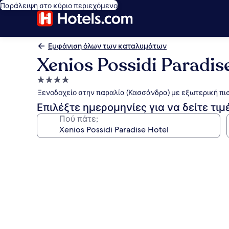
Παράλειψη στο κύριο περιεχόμενο
Εμφάνιση όλων των καταλυμάτων
Xenios Possidi Paradis
Κατάλυμα
με
Ξενοδοχείο στην παραλία (Κασσάνδρα) με εξωτερική πισ
4.0
Επιλέξτε ημερομηνίες για να δείτε τιμ
αστέρια
Πού πάτε;
Συλλογή
φωτογραφιών
για
Xenios
Possidi
Paradise