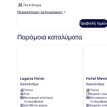
Για 4 άτομα
Περισσότερες
Περισσότερες λεπτομέρειες
λεπτομέρειες
για
Προβολή τιμώ
Δωμάτιο
Παρόμοια καταλύματα
Lagaria Hotel
Hotel Mendi
Lagaria
Hotel
Lagaria Hotel
Hotel Mend
Hotel
Mendi
Κασσάνδρα
Κασσάνδρα
Κασσάνδρα
Κασσάνδρα
Πισίνα
Πισίνα
Σπα
Δωρεάν πρω
Μεταφορά από/προς
Μεταφορά α
το αεροδρόμιο
το αεροδρόμ
Διατίθεται χώρος
Δωρεάν στά