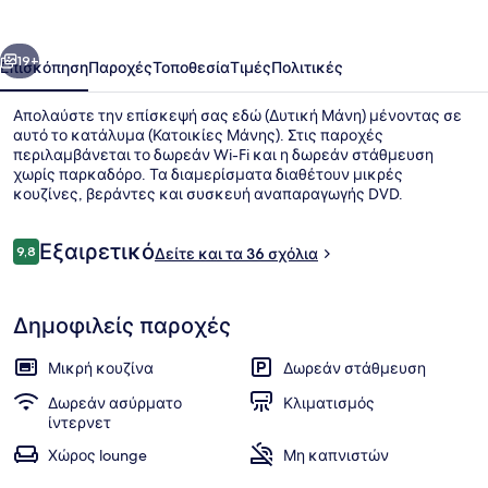
οηγούμενο
Επόμενο
19+
Επισκόπηση
Παροχές
Τοποθεσία
Τιμές
Πολιτικές
Απολαύστε την επίσκεψή σας εδώ (Δυτική Μάνη) μένοντας σε
αυτό το κατάλυμα (Κατοικίες Μάνης). Στις παροχές
περιλαμβάνεται το δωρεάν Wi-Fi και η δωρεάν στάθμευση
χωρίς παρκαδόρο. Τα διαμερίσματα διαθέτουν μικρές
κουζίνες, βεράντες και συσκευή αναπαραγωγής DVD.
Σχόλια
Εξαιρετικό
9,8
Δείτε και τα 36 σχόλια
9,8 στα 10
Premium Βίλα, Θέα στη Θάλασσα (VI
Δημοφιλείς παροχές
Μικρή κουζίνα
Δωρεάν στάθμευση
Δωρεάν ασύρματο
Κλιματισμός
ίντερνετ
Χώρος lounge
Μη καπνιστών