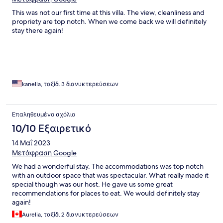
This was not our first time at this villa. The view, cleanliness and
propriety are top notch. When we come back we will definitely
stay there again!
kanella, ταξίδι 3 διανυκτερεύσεων
Επαληθευμένο σχόλιο
10/10 Εξαιρετικό
14 Μαΐ 2023
Μετάφραση Google
We had a wonderful stay. The accommodations was top notch
with an outdoor space that was spectacular. What really made it
special though was our host. He gave us some great
recommendations for places to eat. We would definitely stay
again!
Aurelia, ταξίδι 2 διανυκτερεύσεων