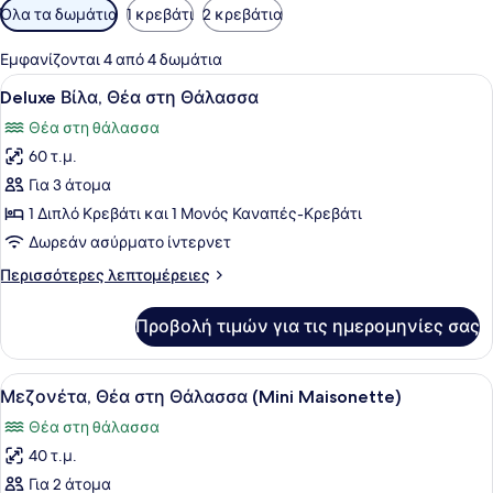
Διαθέσιμα
Όλα τα δωμάτια
1 κρεβάτι
2 κρεβάτια
φίλτρα
για
Εμφανίζονται 4 από 4 δωμάτια
τα
Προβολή
Ένα άνετο σαλόνι με τζάκι, τηλεόρ
3
Deluxe Βίλα, Θέα στη Θάλασσα
δωμάτια
όλων
Θέα στη θάλασσα
των
60 τ.μ.
φωτογραφιών
για
Για 3 άτομα
Deluxe
1 Διπλό Κρεβάτι και 1 Μονός Καναπές-Κρεβάτι
Βίλα,
Δωρεάν ασύρματο ίντερνετ
Θέα
Περισσότερες
Περισσότερες λεπτομέρειες
στη
λεπτομέρειες
Θάλασσα
για
Προβολή τιμών για τις ημερομηνίες σας
Deluxe
Βίλα,
Θέα
Προβολή
Ένα υπνοδωμάτιο με ένα κρεβάτι, έ
5
στη
Μεζονέτα, Θέα στη Θάλασσα (Mini Maisonette)
όλων
Θάλασσα
Θέα στη θάλασσα
των
40 τ.μ.
φωτογραφιών
για
Για 2 άτομα