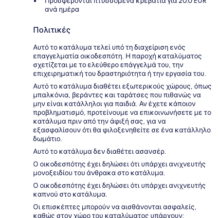
Προσφέρονται πτυσσόμενα κρεβάτια για 20.0 EUR
ανά ημέρα
Πολιτικές
Αυτό το κατάλυμα τελεί υπό τη διαχείριση ενός
επαγγελματία οικοδεσπότη. Η παροχή καταλύματος
σχετίζεται με το ελεύθερο επάγγελμά του, την
επιχειρηματική του δραστηριότητα ή την εργασία του.
Αυτό το κατάλυμα διαθέτει εξωτερικούς χώρους, όπως
μπαλκόνια, βεράντες και ταράτσες που πιθανώς να
μην είναι κατάλληλοι για παιδιά. Αν έχετε κάποιον
προβληματισμό, προτείνουμε να επικοινωνήσετε με το
κατάλυμα πριν από την άφιξή σας, για να
εξασφαλίσουν ότι θα φιλοξενηθείτε σε ένα κατάλληλο
δωμάτιο.
Αυτό το κατάλυμα δεν διαθέτει ασανσέρ.
Ο οικοδεσπότης έχει δηλώσει ότι υπάρχει ανιχνευτής
μονοξειδίου του άνθρακα στο κατάλυμα.
Ο οικοδεσπότης έχει δηλώσει ότι υπάρχει ανιχνευτής
καπνού στο κατάλυμα.
Οι επισκέπτες μπορούν να αισθάνονται ασφαλείς,
καθώς στον χώρο του καταλύματος υπάρχουν: