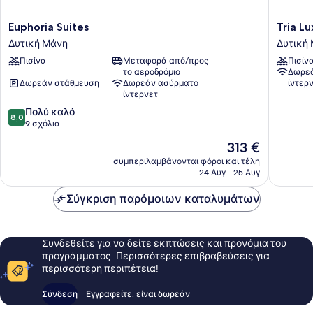
Euphoria
Tria
Euphoria Suites
Tria L
Suites
Luxury
Δυτική Μάνη
Δυτική
Δυτική
Residen
Πισίνα
Μεταφορά από/προς
Πισίν
Μάνη
Δυτική
το αεροδρόμιο
Δωρεά
Μάνη
Δωρεάν στάθμευση
Δωρεάν ασύρματο
ίντερ
ίντερνετ
8.0
Πολύ καλό
8,0
στα
9 σχόλια
10,
Η
313 €
Πολύ
τιμή
καλό,
συμπεριλαμβάνονται φόροι και τέλη
είναι
24 Αυγ - 25 Αυγ
9
313 €
σχόλια
Σύγκριση παρόμοιων καταλυμάτων
Συνδεθείτε για να δείτε εκπτώσεις και προνόμια του
προγράμματος. Περισσότερες επιβραβεύσεις για
περισσότερη περιπέτεια!
Σύνδεση
Εγγραφείτε, είναι δωρεάν