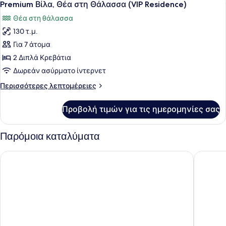
4
στη
Premium Βίλα, Θέα στη Θάλασσα (VIP Residence)
όλων
Θάλασσα
Θέα στη θάλασσα
των
130 τ.μ.
φωτογραφιών
για
Για 7 άτομα
Premium
2 Διπλά Κρεβάτια
Βίλα,
Δωρεάν ασύρματο ίντερνετ
Θέα
Περισσότερες
Περισσότερες λεπτομέρειες
στη
λεπτομέρειες
Θάλασσα
για
Προβολή τιμών για τις ημερομηνίες σας
Premium
(VIP
Βίλα,
Residence)
Θέα
Παρόμοια καταλύματα
στη
Θάλασσα
Euphoria Suites
Tria Lux
(VIP
Residence)