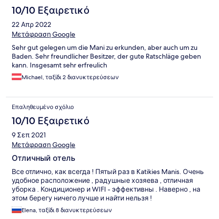
10/10 Εξαιρετικό
22 Απρ 2022
Μετάφραση Google
Sehr gut gelegen um die Mani zu erkunden, aber auch um zu
Baden. Sehr freundlicher Besitzer, der gute Ratschläge geben
kann. Insgesamt sehr erfreulich
Michael, ταξίδι 2 διανυκτερεύσεων
Επαληθευμένο σχόλιο
10/10 Εξαιρετικό
9 Σεπ 2021
Μετάφραση Google
Отличный отель
Все отлично, как всегда ! Пятый раз в Katikies Manis. Очень
удобное расположение , радушные хозяева , отличная
уборка . Кондиционер и WIFI - эффективны . Наверно , на
этом берегу ничего лучше и найти нельзя !
Elena, ταξίδι 8 διανυκτερεύσεων