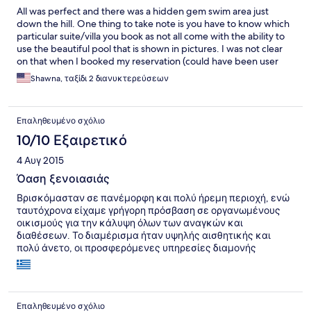
All was perfect and there was a hidden gem swim area just
down the hill. One thing to take note is you have to know which
particular suite/villa you book as not all come with the ability to
use the beautiful pool that is shown in pictures. I was not clear
on that when I booked my reservation (could have been user
error) however the extra swim area the owner pointed out more
Shawna, ταξίδι 2 διανυκτερεύσεων
than made up for it. Gorgeous. You do have to drive through
some pretty windy steep slopes to get to the area, however
totally worth it.
Επαληθευμένο σχόλιο
10/10 Εξαιρετικό
4 Αυγ 2015
Όαση ξενοιασιάς
Βρισκόμασταν σε πανέμορφη και πολύ ήρεμη περιοχή, ενώ
ταυτόχρονα είχαμε γρήγορη πρόσβαση σε οργανωμένους
οικισμούς για την κάλυψη όλων των αναγκών και
διαθέσεων. Το διαμέρισμα ήταν υψηλής αισθητικής και
πολύ άνετο, οι προσφερόμενες υπηρεσίες διαμονής
-καλοσωρίσματος, καθαριότητας κλπ- μας έκαναν από την
αρχή να αιστανθούμε οικειότητα με το χώρο. Το
προτείνουμε ανεπιφύλακτα σε όσους θέλουν να χαρούν
μερικές ημέρες ξένοιασιάς και ανανέωσης.
Επαληθευμένο σχόλιο