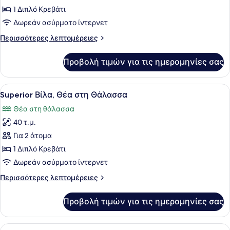
Μεζονέτα,
1 Διπλό Κρεβάτι
Θέα
Δωρεάν ασύρματο ίντερνετ
στη
Περισσότερες
Περισσότερες λεπτομέρειες
Θάλασσα
λεπτομέρειες
(Mini
για
Προβολή τιμών για τις ημερομηνίες σας
Μεζονέτα,
Maisonette)
Θέα
στη
Προβολή
Ένα δωμάτιο με πέτρινο τοίχο, τζά
4
Θάλασσα
Superior Βίλα, Θέα στη Θάλασσα
όλων
(Mini
Θέα στη θάλασσα
Maisonette)
των
40 τ.μ.
φωτογραφιών
για
Για 2 άτομα
Superior
1 Διπλό Κρεβάτι
Βίλα,
Δωρεάν ασύρματο ίντερνετ
Θέα
Περισσότερες
Περισσότερες λεπτομέρειες
στη
λεπτομέρειες
Θάλασσα
για
Προβολή τιμών για τις ημερομηνίες σας
Superior
Βίλα,
Θέα
Προβολή
Ένας ευρύχωρος χώρος τραπεζαρίας