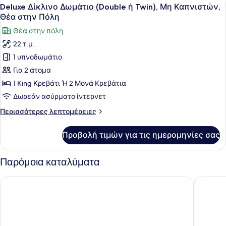
Προβολή
8
Καπνιστών,
Deluxe Δίκλινο Δωμάτιο (Double ή Twin), Μη Καπνιστών,
όλων
Θέα
Θέα στην Πόλη
στην
των
Θέα στην πόλη
Πόλη
φωτογραφιών
22 τ.μ.
για
1 υπνοδωμάτιο
Deluxe
Δίκλινο
Για 2 άτομα
Δωμάτιο
1 King Κρεβάτι Ή 2 Μονά Κρεβάτια
(Double
Δωρεάν ασύρματο ίντερνετ
ή
Περισσότερες
Περισσότερες λεπτομέρειες
Twin),
λεπτομέρειες
Μη
για
Προβολή τιμών για τις ημερομηνίες σας
Deluxe
Καπνιστών,
Δίκλινο
Θέα
Δωμάτιο
Παρόμοια καταλύματα
στην
(Double
Πόλη
ή
Hotel Palatia
Venetian
Twin),
Μη
Καπνιστών,
Θέα
στην