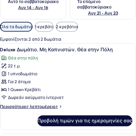
Αυτό το σαββατοκύριακο
Το επόμενο
σαββατοκύριακο
Αυγ 14 - Αυγ 16
Αυγ 21 - Αυγ 23
Διαθέσιμα
Όλα τα δωμάτια
1 κρεβάτι
2 κρεβάτια
φίλτρα
για
Εμφανίζονται 2 από 2 δωμάτια
τα
Προβολή
Ένα σύγχρονο δωμάτιο ξενοδοχείου 
21
Deluxe Δωμάτιο, Μη Καπνιστών, Θέα στην Πόλη
δωμάτια
όλων
Θέα στην πόλη
των
22 τ.μ.
φωτογραφιών
για
1 υπνοδωμάτιο
Deluxe
Για 2 άτομα
Δωμάτιο,
1 Queen Κρεβάτι
Μη
Δωρεάν ασύρματο ίντερνετ
Καπνιστών,
Περισσότερες
Περισσότερες λεπτομέρειες
Θέα
λεπτομέρειες
στην
για
Προβολή τιμών για τις ημερομηνίες σας
Πόλη
Deluxe
Δωμάτιο,
Μη
Ένα μοντέρνο υπνοδωμάτιο με ένα μ