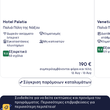
Πόλη
Hotel
Venetia
Hotel Palatia
Veneti
Palatia
Suites
Παλιά Πόλη της Νάξου
Παλιά 
Παλιά
Παλιά
Δωρεάν ασύρματο
Κλιματισμός
Διατί
Πόλη
Πόλη
ίντερνετ
στάθμ
της
της
Εγκαταστάσεις
Μη καπνιστών
Κλιμα
Νάξου
Νάξου
πλυντηρίων
9.4
Εξα
9,4
9.6
Εξαιρετικό
στα
177 
9,6
στα
63 σχόλια
10,
10,
Εξαιρετ
Η
190 €
Εξαιρετικό,
177
τιμή
63
συμπεριλαμβάνονται φόροι και τέλη
σχόλια
είναι
12 Αυγ - 13 Αυγ
σχόλια
190 €
Σύγκριση παρόμοιων καταλυμάτων
Συνδεθείτε για να δείτε εκπτώσεις και προνόμια του
προγράμματος. Περισσότερες επιβραβεύσεις για
περισσότερη περιπέτεια!