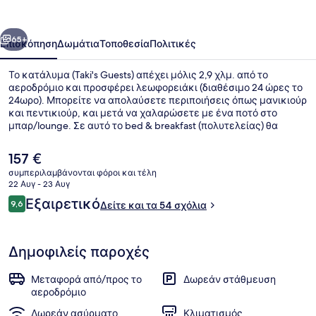
οηγούμενο
Επόμενο
65+
Επισκόπηση
Δωμάτια
Τοποθεσία
Πολιτικές
Το κατάλυμα (Taki's Guests) απέχει μόλις 2,9 χλμ. από το
αεροδρόμιο και προσφέρει λεωφορειάκι (διαθέσιμο 24 ώρες το
24ωρο). Μπορείτε να απολαύσετε περιποιήσεις όπως μανικιούρ
και πεντικιούρ, και μετά να χαλαρώσετε με ένα ποτό στο
μπαρ/lounge. Σε αυτό το bed & breakfast (πολυτελείας) θα
βρείτε ακόμη βεράντα και κήπο.
Η
157 €
τρέχουσα
συμπεριλαμβάνονται φόροι και τέλη
τιμή
22 Αυγ - 23 Αυγ
Εξωτερικοί χώροι
είναι
Σχόλια
Εξαιρετικό
9,6
Δείτε και τα 54 σχόλια
157 €
9,6 στα 10
Δημοφιλείς παροχές
Μεταφορά από/προς το
Δωρεάν στάθμευση
αεροδρόμιο
Δωρεάν ασύρματο
Κλιματισμός