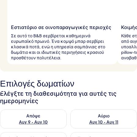
Εστιατόριο σε οινοπαραγωγικές περιοχές
Κοιμήσ
Σε αυτό το B&B σερβίρεται καθημερινά
Κάθε στ
ευρωπαϊκό πρωινό. Ένα κομψό μπαρ σερβίρει
από αιγ
κλασικά ποτά, ενώ η υπηρεσία σαμπάνιας στο
υποαλλ
δωμάτιο και οι ιδιωτικές περιηγήσεις κρασιού
pillow-
προσθέτουν πολυτέλεια.
αναβαθμ
Επιλογές δωματίων
Ελέγξτε τη διαθεσιμότητα για αυτές τις
ημερομηνίες
Έλεγχος διαθεσιμότητας για απόψε Αυγ 9 - Αυγ 10
Έλεγχος διαθεσιμότητας για α
Απόψε
Αύριο
Αυγ 9 - Αυγ 10
Αυγ 10 - Αυγ 11
Έλεγχος διαθεσιμότητας για αυτό το σαββατοκύριακο Αυγ 1
Έλεγχος διαθεσιμότητας για