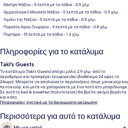
Κάστρο Νάξου
- 5 λεπτά με τα πόδια
- 0.5 χλμ.
Αρχαιολογικό Μουσείο Νάξου
- 5 λεπτά με τα πόδια
- 0.5 χλμ.
Λιμάνι της Νάξου
- 5 λεπτά με τα πόδια
- 0.5 χλμ.
Παραλία Αγίου Γεωργίου
- 9 λεπτά με τα πόδια
- 0.8 χλμ.
Πορτάρα
- 15 λεπτά με τα πόδια
- 1.3 χλμ.
Πληροφορίες για το κατάλυμα
Taki's Guests
Το κατάλυμα (Taki's Guests) απέχει μόλις 2,9 χλμ. από το
αεροδρόμιο και προσφέρει λεωφορειάκι (διαθέσιμο 24 ώρες το
24ωρο). Μπορείτε να απολαύσετε περιποιήσεις όπως μανικιούρ και
πεντικιούρ, και μετά να χαλαρώσετε με ένα ποτό στο μπαρ/lounge.
Σε αυτό το bed & breakfast (πολυτελείας) θα βρείτε ακόμη βεράντα
και κήπο.
Πληροφορίες σχετικά με τα δικαιώματα ακύρωσης
Περισσότερα για αυτό το κατάλυμα
Με μια ματιά