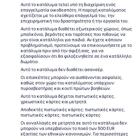
Αυτό το κατάλυμα τελεί υπό τη διαχείριση ενός
επαγγελματία οικοδεσπότη. Η παροχή καταλύματος
σχετίζεται με το ελεύθερο επάγγελμά του, την
επιχειρηματική του δραστηριότητα ή την εργασία του.
Αυτό το κατάλυμα διαθέτει εξωτερικούς χώρους, όπως
μπαλκόνια, βεράντες και ταράτσες που πιθανώς να
μην είναι κατάλληλοι για παιδιά. Αν έχετε κάποιον
προβληματισμό, προτείνουμε να επικοινωνήσετε με το
κατάλυμα πριν από την άφιξή σας, για να
εξασφαλίσουν ότι θα φιλοξενηθείτε σε ένα κατάλληλο
δωμάτιο.
Αυτό το κατάλυμα δεν διαθέτει ασανσέρ.
Οι επισκέπτες μπορούν να αισθάνονται ασφαλείς,
καθώς στον χώρο του καταλύματος υπάρχουν:
πυροσβεστήρας και κουτί πρώτων βοηθειών.
Αυτό το κατάλυμα δέχεται πιστωτικές κάρτες,
χρεωστικές κάρτες και μετρητά.
Αποδεκτές πιστωτικές κάρτες: πιστωτικές κάρτες,
πιστωτικές κάρτες, πιστωτικές κάρτες
Οι συναλλαγές σε μετρητά σε αυτό το κατάλυμα δεν
μπορούν να υπερβαίνουν το ποσό των 500 EUR
εξαιτίας των εθνικών κανονισμών. Για περισσότερες