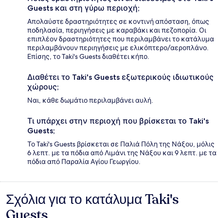
Guests και στη γύρω περιοχή;
Απολαύστε δραστηριότητες σε κοντινή απόσταση, όπως
ποδηλασία, περιηγήσεις με καραβάκι και πεζοπορία. Οι
επιπλέον δραστηριότητες που περιλαμβάνει το κατάλυμα
περιλαμβάνουν περιηγήσεις με ελικόπτερο/αεροπλάνο.
Επίσης, το Taki's Guests διαθέτει κήπο.
Διαθέτει το Taki's Guests εξωτερικούς ιδιωτικούς
χώρους;
Ναι, κάθε δωμάτιο περιλαμβάνει αυλή.
Τι υπάρχει στην περιοχή που βρίσκεται το Taki's
Guests;
Το Taki's Guests βρίσκεται σε Παλιά Πόλη της Νάξου, μόλις
6 λεπτ. με τα πόδια από Λιμάνι της Νάξου και 9 λεπτ. με τα
πόδια από Παραλία Αγίου Γεωργίου.
Σχόλια για το κατάλυμα Taki's
Σχόλια
Guests