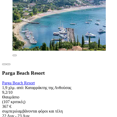
Parga Beach Resort
Parga Beach Resort
1,9 χλμ. από: Καταρράκτης της Ανθούσας
9,2/10
Θαυμάσιο
(107 κριτικές)
367 €
συμπεριλαμβάνονται φόροι και τέλη
22 Αυγ - 23 Αυγ