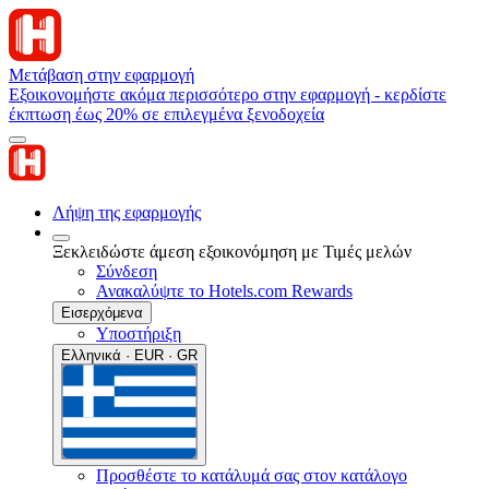
Μετάβαση στην εφαρμογή
Εξοικονομήστε ακόμα περισσότερο στην εφαρμογή - κερδίστε
έκπτωση έως 20% σε επιλεγμένα ξενοδοχεία
Λήψη της εφαρμογής
Ξεκλειδώστε άμεση εξοικονόμηση με Τιμές μελών
Σύνδεση
Ανακαλύψτε το Hotels.com Rewards
Εισερχόμενα
Υποστήριξη
Ελληνικά · EUR · GR
Προσθέστε το κατάλυμά σας στον κατάλογο