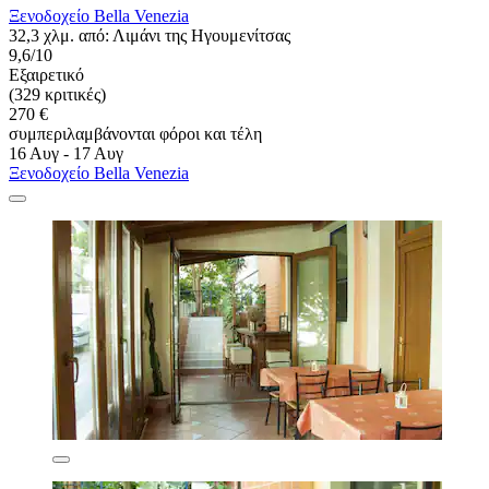
Ξενοδοχείο Bella Venezia
32,3 χλμ. από: Λιμάνι της Ηγουμενίτσας
9,6/10
Εξαιρετικό
(329 κριτικές)
270 €
συμπεριλαμβάνονται φόροι και τέλη
16 Αυγ - 17 Αυγ
Ξενοδοχείο Bella Venezia