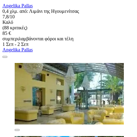
Angelika Pallas
0,4 χλμ. από: Λιμάνι της Ηγουμενίτσας
7,8/10
Καλό
(88 κριτικές)
85 €
συμπεριλαμβάνονται φόροι και τέλη
1 Σεπ - 2 Σεπ
Angelika Pallas