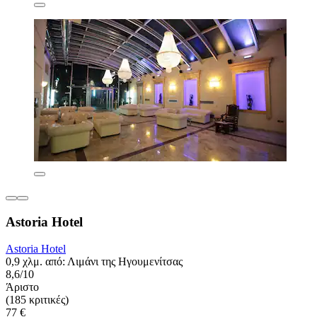
Astoria Hotel
Astoria Hotel
0,9 χλμ. από: Λιμάνι της Ηγουμενίτσας
8,6/10
Άριστο
(185 κριτικές)
77 €