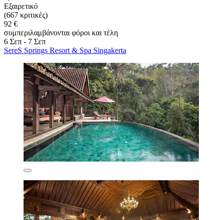
Εξαιρετικό
(667 κριτικές)
92 €
συμπεριλαμβάνονται φόροι και τέλη
6 Σεπ - 7 Σεπ
SereS Springs Resort & Spa Singakerta