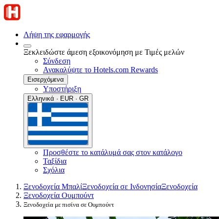
Λήψη της εφαρμογής
Ξεκλειδώστε άμεση εξοικονόμηση με Τιμές μελών
Σύνδεση
Ανακαλύψτε το Hotels.com Rewards
Εισερχόμενα
Υποστήριξη
Ελληνικά · EUR · GR
Προσθέστε το κατάλυμά σας στον κατάλογο
Ταξίδια
Σχόλια
Ξενοδοχεία Μπαλί
Ξενοδοχεία σε Ινδονησία
Ξενοδοχεία
Ξενοδοχεία Ουμπούντ
Ξενοδοχεία με πισίνα σε Ουμπούντ