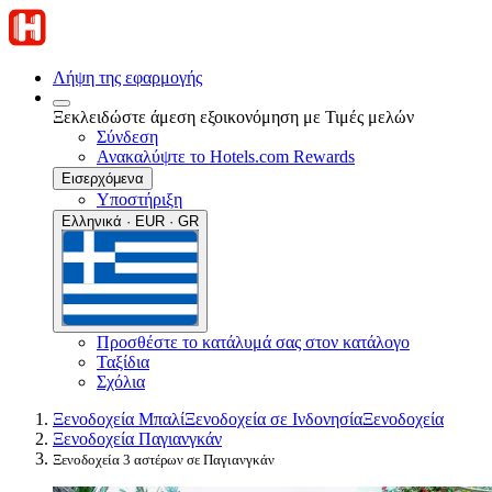
Λήψη της εφαρμογής
Ξεκλειδώστε άμεση εξοικονόμηση με Τιμές μελών
Σύνδεση
Ανακαλύψτε το Hotels.com Rewards
Εισερχόμενα
Υποστήριξη
Ελληνικά · EUR · GR
Προσθέστε το κατάλυμά σας στον κατάλογο
Ταξίδια
Σχόλια
Ξενοδοχεία Μπαλί
Ξενοδοχεία σε Ινδονησία
Ξενοδοχεία
Ξενοδοχεία Παγιανγκάν
Ξενοδοχεία 3 αστέρων σε Παγιανγκάν