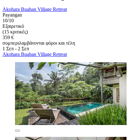
Akohara Buahan Village Retreat
Payangan
10/10
Εξαιρετικό
(15 κριτικές)
359 €
συμπεριλαμβάνονται φόροι και τέλη
1 Σεπ - 2 Σεπ
Akohara Buahan Village Retreat