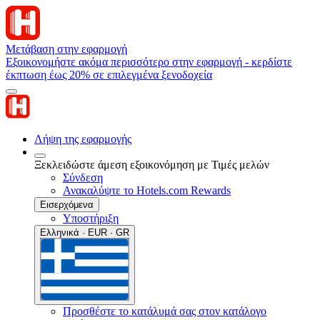
Μετάβαση στην εφαρμογή
Εξοικονομήστε ακόμα περισσότερο στην εφαρμογή - κερδίστε
έκπτωση έως 20% σε επιλεγμένα ξενοδοχεία
Λήψη της εφαρμογής
Ξεκλειδώστε άμεση εξοικονόμηση με Τιμές μελών
Σύνδεση
Ανακαλύψτε το Hotels.com Rewards
Εισερχόμενα
Υποστήριξη
Ελληνικά · EUR · GR
Προσθέστε το κατάλυμά σας στον κατάλογο