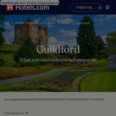
Παράλειψη στο κύριο περιεχόμενο
Λήψη της
εφαρμογής
GO
United Kingdom
England
Surrey
Guildford
Guildford
What you need to know before you go
GO GUIDES
GUILDFORD
ΑΞΙΟΘΈΑΤΑ
ΞΕΝΟΔΟΧΕΊΑ ΣΤΟΝ ΠΡΟΟΡΙΣΜΌ ΓΚΊΛΦΟΡΝΤ
Περιεχόμενο