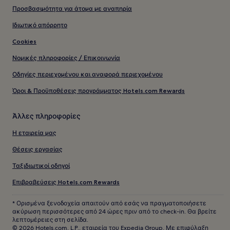
Προσβασιμότητα για άτομα με αναπηρία
Ιδιωτικό απόρρητο
Cookies
Νομικές πληροφορίες / Επικοινωνία
Οδηγίες περιεχομένου και αναφορά περιεχομένου
Όροι & Προϋποθέσεις προγράμματος Hotels.com Rewards
Άλλες πληροφορίες
Η εταιρεία μας
Θέσεις εργασίας
Ταξιδιωτικοί οδηγοί
Επιβραβεύσεις Hotels.com Rewards
* Ορισμένα ξενοδοχεία απαιτούν από εσάς να πραγματοποιήσετε
ακύρωση περισσότερες από 24 ώρες πριν από το check-in. Θα βρείτε
λεπτομέρειες στη σελίδα.
© 2026 Hotels.com, L.P., εταιρεία του Expedia Group. Με επιφύλαξη