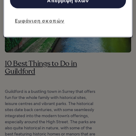
Απόρριψη όλων
Εμφάνιση σκοπών
10 Best Things to Do in
Guildford
Guildford is a bustling town in Surrey that offers
fun for the whole family with historical sites,
leisure centres and vibrant parks. The historical
sites date back centuries, with some seamlessly
integrated into the modern town’s offerings,
especially around the High Street. The parks are
also quite historical in nature, with some of the
best featuring historic homes or manors that are