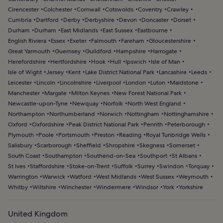
Cirencester
Colchester
Cornwall
Cotswolds
Coventry
Crawley
Cumbria
Dartford
Derby
Derbyshire
Devon
Doncaster
Dorset
Durham
Durham
East Midlands
East Sussex
Eastbourne
English Riviera
Essex
Exeter
Falmouth
Fareham
Gloucestershire
Great Yarmouth
Guernsey
Guildford
Hampshire
Harrogate
Herefordshire
Hertfordshire
Hook
Hull
Ipswich
Isle of Man
Isle of Wight
Jersey
Kent
Lake District National Park
Lancashire
Leeds
Leicester
Lincoln
Lincolnshire
Liverpool
London
Luton
Maidstone
Manchester
Margate
Milton Keynes
New Forest National Park
Newcastle-upon-Tyne
Newquay
Norfolk
North West England
Northampton
Northumberland
Norwich
Nottingham
Nottinghamshire
Oxford
Oxfordshire
Peak District National Park
Penrith
Peterborough
Plymouth
Poole
Portsmouth
Preston
Reading
Royal Tunbridge Wells
Salisbury
Scarborough
Sheffield
Shropshire
Skegness
Somerset
South Coast
Southampton
Southend-on-Sea
Southport
St Albans
St Ives
Staffordshire
Stoke-on-Trent
Suffolk
Surrey
Swindon
Torquay
Warrington
Warwick
Watford
West Midlands
West Sussex
Weymouth
Whitby
Wiltshire
Winchester
Windermere
Windsor
York
Yorkshire
United Kingdom