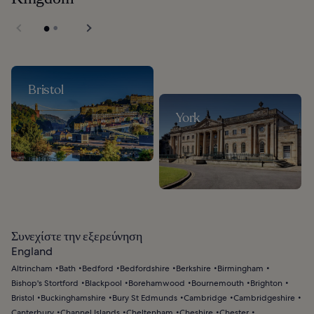
Bristol
York
Συνεχίστε την εξερεύνηση
England
Altrincham
Bath
Bedford
Bedfordshire
Berkshire
Birmingham
Bishop's Stortford
Blackpool
Borehamwood
Bournemouth
Brighton
Bristol
Buckinghamshire
Bury St Edmunds
Cambridge
Cambridgeshire
Canterbury
Channel Islands
Cheltenham
Cheshire
Chester