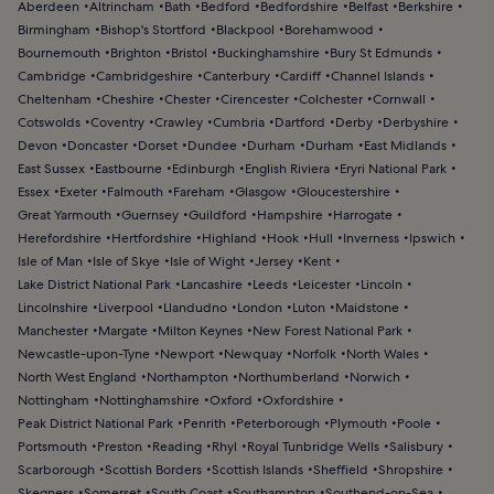
Aberdeen
Altrincham
Bath
Bedford
Bedfordshire
Belfast
Berkshire
Birmingham
Bishop's Stortford
Blackpool
Borehamwood
Bournemouth
Brighton
Bristol
Buckinghamshire
Bury St Edmunds
Cambridge
Cambridgeshire
Canterbury
Cardiff
Channel Islands
Cheltenham
Cheshire
Chester
Cirencester
Colchester
Cornwall
Cotswolds
Coventry
Crawley
Cumbria
Dartford
Derby
Derbyshire
Devon
Doncaster
Dorset
Dundee
Durham
Durham
East Midlands
East Sussex
Eastbourne
Edinburgh
English Riviera
Eryri National Park
Essex
Exeter
Falmouth
Fareham
Glasgow
Gloucestershire
Great Yarmouth
Guernsey
Guildford
Hampshire
Harrogate
Herefordshire
Hertfordshire
Highland
Hook
Hull
Inverness
Ipswich
Isle of Man
Isle of Skye
Isle of Wight
Jersey
Kent
Lake District National Park
Lancashire
Leeds
Leicester
Lincoln
Lincolnshire
Liverpool
Llandudno
London
Luton
Maidstone
Manchester
Margate
Milton Keynes
New Forest National Park
Newcastle-upon-Tyne
Newport
Newquay
Norfolk
North Wales
North West England
Northampton
Northumberland
Norwich
Nottingham
Nottinghamshire
Oxford
Oxfordshire
Peak District National Park
Penrith
Peterborough
Plymouth
Poole
Portsmouth
Preston
Reading
Rhyl
Royal Tunbridge Wells
Salisbury
Scarborough
Scottish Borders
Scottish Islands
Sheffield
Shropshire
Skegness
Somerset
South Coast
Southampton
Southend-on-Sea