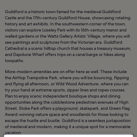
Guildford is a historic town famed for the medieval Guildford
Castle and the 17th-century Guildford House, showcasing rotating
history and art exhibits. In the southwestern corner of the town,
visitors can explore Loseley Park with its 16th-century manor and
walled gardens or the Watts Gallery Artists’ Village, where you will
see paintings and sculptures from the Victorian era. Guildford
Cathedral is a scenic hilltop church that houses a treasury museum,
and Dapdune Wharf offers trips on a canal barge or hikes along
towpaths.
More-modern amenities are on offer here as well. These include
the AirHop Trampoline Park, where you will be bouncing, flipping
and flying all afternoon, or Wild Wood Adventure, where you can
try your hand at extreme sports, zipper lines and ropes courses.
Plan to enjoy scenic independent boutique shops and dining
opportunities along the cobblestone pedestrian avenues of High
Street. Stoke Park offers a playground, skatepark, and Green Flag
Award-winning nature space and woodlands for those looking to
escape the hustle and bustle. Guildford is a seamless juxtaposition
of medieval and modern, making it a unique spot for a memorable
vacation.