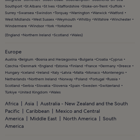
Southport
St Albans
St Ives
Staffordshire
Stoke-on-Trent
Suffolk
Surrey
Swansea
Swindon
Torquay
Warrington
Warwick
Watford
West Midlands
West Sussex
Weymouth
Whitby
Wiltshire
Winchester
Windermere
Windsor
York
Yorkshire
(
England
Northern Ireland
Scotland
Wales
)
Europe
Austria
Belgium
Bosnia and Herzegovina
Bulgaria
Croatia
Cyprus
Czechia
Denmark
England
Estonia
Finland
France
Germany
Greece
Hungary
Iceland
Ireland
Italy
Latvia
Malta
Monaco
Montenegro
Netherlands
Northern Ireland
Norway
Poland
Portugal
Russia
Scotland
Serbia
Slovakia
Slovenia
Spain
Sweden
Switzerland
Türkiye
United Kingdom
Wales
Africa
Asia
Australia - New Zealand and the South
Pacific
Caribbean
Mexico and Central
America
Middle East
North America
South
America