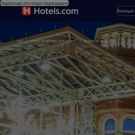
Παράλειψη στο κύριο περιεχόμενο
Άνοιγμα
GO
United Kingdom
England
Yorkshire
Leeds