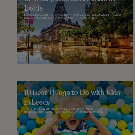
Leeds
Leeds is filled with many Instagrammable places, having reaped multiple
awards for being a cultural and vibrant city where its...
10 Best Things to Do with Kids
in Leeds
The list of family things to do in Leeds started long and is consistently
getting longer. Leeds has a rapidly growing and diversifying...