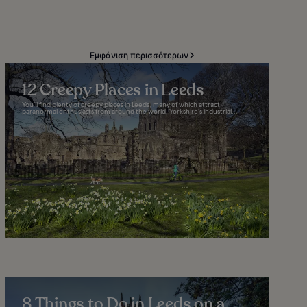
Εμφάνιση περισσότερων
12 Creepy Places in Leeds
You’ll find plenty of creepy places in Leeds, many of which attract
paranormal enthusiasts from around the world. Yorkshire’s industrial...
8 Things to Do in Leeds on a