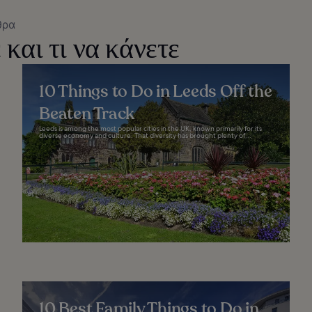
θρα
 και τι να κάνετε
10 Things to Do in Leeds Off the
Beaten Track
Leeds is among the most popular cities in the UK, known primarily for its
diverse economy and culture. That diversity has brought plenty of...
10 Best Family Things to Do in