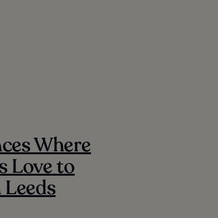
aces Where
s Love to
n Leeds