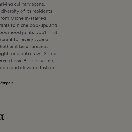
riving culinary scene,
diversity of its residents
 From Michelin-starred
rants to niche pop-ups and
urhood joints, you’ll find
taurant for every type of
hether it be a romantic
night, or a pub crawl. Some
rve classic British cuisine,
dern and elevated fashion
σότερα
α