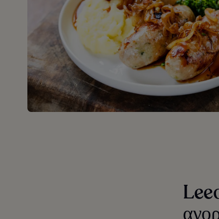
Leed
αγο