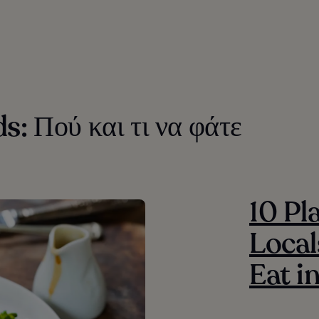
s: Πού και τι να φάτε
10 Pl
Local
Eat i