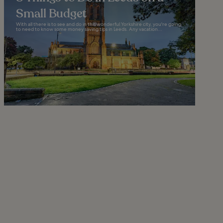
Small Budget
With all there is to see and do in this wonderful Yorkshire city, you're going
to need to know some money saving tips in Leeds. Any vacation...