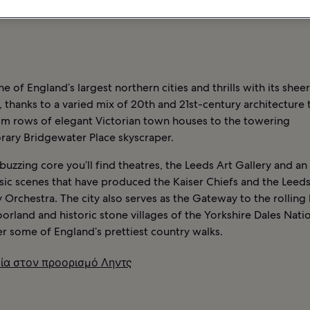
ΟΔΟΧΕΊΑ ΣΤΟΝ ΠΡΟΟΡΙΣΜΌ ΛΗΝΤΣ
ne of England’s largest northern cities and thrills with its sheer
, thanks to a varied mix of 20th and 21st-century architecture 
om rows of elegant Victorian town houses to the towering
ary Bridgewater Place skyscraper.
 buzzing core you’ll find theatres, the Leeds Art Gallery and an 
sic scenes that have produced the Kaiser Chiefs and the Leed
rchestra. The city also serves as the Gateway to the rolling h
rland and historic stone villages of the Yorkshire Dales Natio
r some of England’s prettiest country walks.
ία στον προορισμό Ληντς