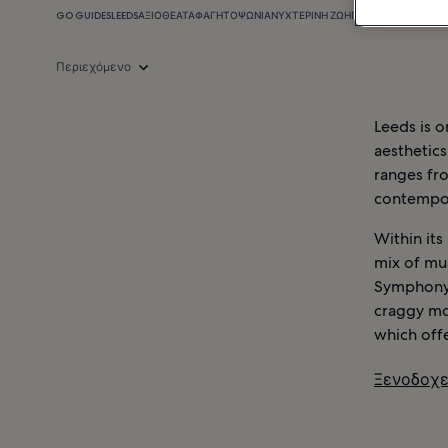
GO GUIDES
LEEDS
ΑΞΙΟΘΈΑΤΑ
ΦΑΓΗΤΌ
ΨΏΝΙΑ
ΝΥΧΤΕΡΙΝΉ ΖΩΉ
ΠΛΗΡΟΦΟΡΊΕΣ
ΞΕΝ
Περιεχόμενο
Leeds is o
aesthetics
ranges fr
contempor
Within its
mix of mu
Symphony O
craggy moo
which offe
Ξενοδοχε