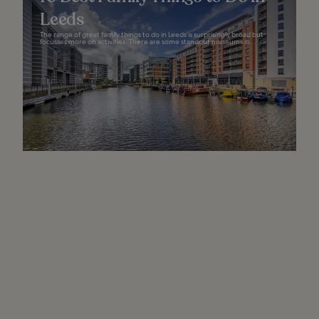
Leeds
The range of great family things to do in Leeds is surprisingly broad but
focusses more on activities. There are some standout museums in...