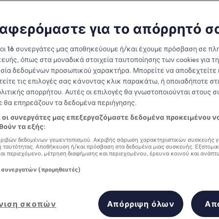
Leeds
αφερόμαστε για το απόρρητό σ
at you need to know before you
 οι
16
συνεργάτες μας αποθηκεύουμε ή/και έχουμε πρόσβαση σε πλ
ευής, όπως στα μοναδικά στοιχεία ταυτοποίησης των cookies για τ
σία δεδομένων προσωπικού χαρακτήρα. Μπορείτε να αποδεχτείτε 
τείτε τις επιλογές σας κάνοντας κλικ παρακάτω, ή οποιαδήποτε στι
ολιτικής απορρήτου. Αυτές οι επιλογές θα γνωστοποιούνται στους 
δε θα επηρεάζουν τα δεδομένα περιήγησης.
ι οι συνεργάτες μας επεξεργαζόμαστε δεδομένα προκειμένου ν
ούν τα εξής:
ριβών δεδομένων γεωεντοπισμού. Ακριβής σάρωση χαρακτηριστικών συσκευής γ
 ταυτότητας. Αποθήκευση ή/και πρόσβαση στα δεδομένα μιας συσκευής. Εξατομι
και περιεχόμενο, μέτρηση διαφήμισης και περιεχομένου, έρευνα κοινού και ανάπτ
 συνεργατών (προμηθευτές)
νιση σκοπών
Απόρριψη όλων
Απ