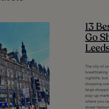
13 Be
Go Sh
Leed
The city of L
breathtaking 
nightlife, but
shopping scen
large shoppin
pop-up marke
where you ca
street fashio