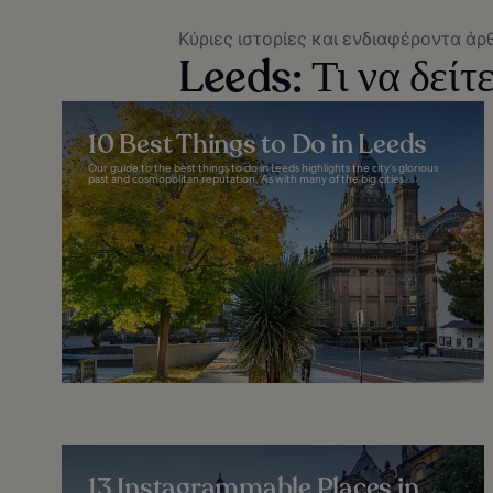
Κύριες ιστορίες και ενδιαφέροντα άρ
Leeds: Τι να δείτε
10 Best Things to Do in Leeds
Our guide to the best things to do in Leeds highlights the city’s glorious
past and cosmopolitan reputation. As with many of the big cities...
13 Instagrammable Places in