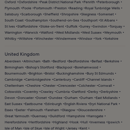
Oxford
Oxfordshire
Peak District National Park
Penrith
Peterborough
Plymouth
Poole
Portsmouth
Preston
Reading
Royal Tunbridge Wells
Salisbury
Scarborough
Sheffield
Shropshire
Skegness
Somerset
South Coast
Southampton
Southend-on-Sea
Southport
St Albans
St Ives
Staffordshire
Stoke-on-Trent
Suffolk
Surrey
Swindon
Torquay
Warrington
Warwick
Watford
West Midlands
West Sussex
Weymouth
Whitby
Wiltshire
Winchester
Windermere
Windsor
York
Yorkshire
United Kingdom
Aberdeen
Altrincham
Bath
Bedford
Bedfordshire
Belfast
Berkshire
Birmingham
Bishop's Stortford
Blackpool
Borehamwood
Bournemouth
Brighton
Bristol
Buckinghamshire
Bury St Edmunds
Cambridge
Cambridgeshire
Canterbury
Cardiff
Channel Islands
Cheltenham
Cheshire
Chester
Cirencester
Colchester
Cornwall
Cotswolds
Coventry
Crawley
Cumbria
Dartford
Derby
Derbyshire
Devon
Doncaster
Dorset
Dundee
Durham
Durham
East Midlands
East Sussex
Eastbourne
Edinburgh
English Riviera
Eryri National Park
Essex
Exeter
Falmouth
Fareham
Glasgow
Gloucestershire
Great Yarmouth
Guernsey
Guildford
Hampshire
Harrogate
Herefordshire
Hertfordshire
Highland
Hook
Hull
Inverness
Ipswich
Isle of Man
Isle of Skye
Isle of Wight
Jersey
Kent