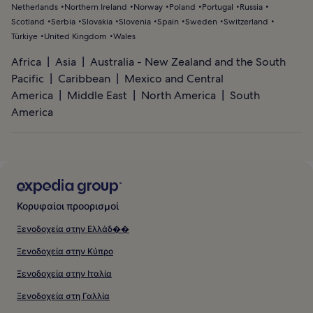
Netherlands
Northern Ireland
Norway
Poland
Portugal
Russia
Scotland
Serbia
Slovakia
Slovenia
Spain
Sweden
Switzerland
Türkiye
United Kingdom
Wales
Africa
Asia
Australia - New Zealand and the South
Pacific
Caribbean
Mexico and Central
America
Middle East
North America
South
America
Κορυφαίοι προορισμοί
Ξενοδοχεία στην Ελλάδ��
Ξενοδοχεία στην Κύπρο
Ξενοδοχεία στην Ιταλία
Ξενοδοχεία στη Γαλλία