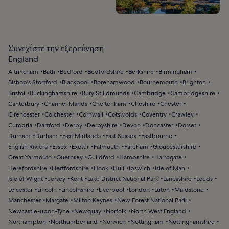
Συνεχίστε την εξερεύνηση
England
Altrincham
Bath
Bedford
Bedfordshire
Berkshire
Birmingham
Bishop's Stortford
Blackpool
Borehamwood
Bournemouth
Brighton
Bristol
Buckinghamshire
Bury St Edmunds
Cambridge
Cambridgeshire
Canterbury
Channel Islands
Cheltenham
Cheshire
Chester
Cirencester
Colchester
Cornwall
Cotswolds
Coventry
Crawley
Cumbria
Dartford
Derby
Derbyshire
Devon
Doncaster
Dorset
Durham
Durham
East Midlands
East Sussex
Eastbourne
English Riviera
Essex
Exeter
Falmouth
Fareham
Gloucestershire
Great Yarmouth
Guernsey
Guildford
Hampshire
Harrogate
Herefordshire
Hertfordshire
Hook
Hull
Ipswich
Isle of Man
Isle of Wight
Jersey
Kent
Lake District National Park
Lancashire
Leeds
Leicester
Lincoln
Lincolnshire
Liverpool
London
Luton
Maidstone
Manchester
Margate
Milton Keynes
New Forest National Park
Newcastle-upon-Tyne
Newquay
Norfolk
North West England
Northampton
Northumberland
Norwich
Nottingham
Nottinghamshire