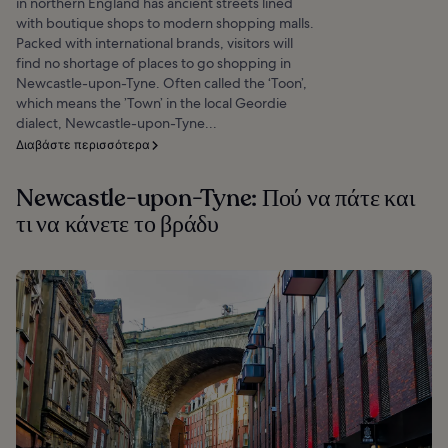
in northern England has ancient streets lined
with boutique shops to modern shopping malls.
Packed with international brands, visitors will
find no shortage of places to go shopping in
Newcastle-upon-Tyne. Often called the ‘Toon’,
which means the ’Town’ in the local Geordie
dialect, Newcastle-upon-Tyne...
Διαβάστε περισσότερα
Newcastle-upon-Tyne: Πού να πάτε και
τι να κάνετε το βράδυ