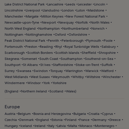
Lake District National Park
Lancashire
Leeds
Leicester
Lincoln
Lincolnshire
Liverpool
Llandudno
London
Luton
Maidstone
Manchester
Margate
Milton Keynes
New Forest National Park
Newcastle-upon-Tyne
Newport
Newquay
Norfolk
North Wales
North West England
Northampton
Northumberland
Norwich
Nottingham
Nottinghamshire
Oxford
Oxfordshire
Peak District National Park
Penrith
Peterborough
Plymouth
Poole
Portsmouth
Preston
Reading
Rhyl
Royal Tunbridge Wells
Salisbury
Scarborough
Scottish Borders
Scottish Islands
Sheffield
Shropshire
Skegness
Somerset
South Coast
Southampton
Southend-on-Sea
Southport
St Albans
St Ives
Staffordshire
Stoke-on-Trent
Suffolk
Surrey
Swansea
Swindon
Torquay
Warrington
Warwick
Watford
West Midlands
West Sussex
Weymouth
Whitby
Wiltshire
Winchester
Windermere
Windsor
York
Yorkshire
(
England
Northern Ireland
Scotland
Wales
)
Europe
Austria
Belgium
Bosnia and Herzegovina
Bulgaria
Croatia
Cyprus
Czechia
Denmark
England
Estonia
Finland
France
Germany
Greece
Hungary
Iceland
Ireland
Italy
Latvia
Malta
Monaco
Montenegro