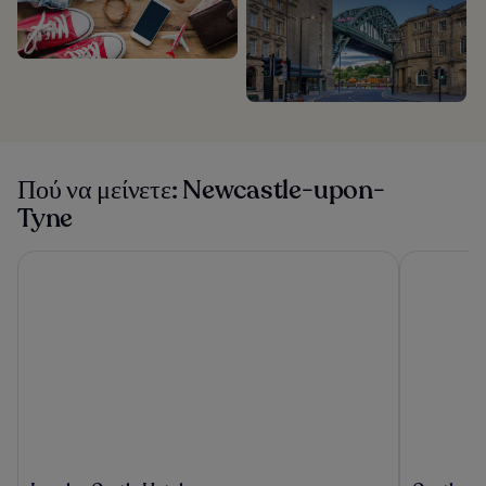
Πού να μείνετε: Newcastle-upon-
Tyne
Lumley Castle Hotel
Copthorne