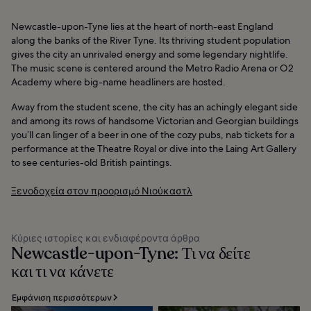
Newcastle-upon-Tyne lies at the heart of north-east England
along the banks of the River Tyne. Its thriving student population
gives the city an unrivaled energy and some legendary nightlife.
The music scene is centered around the Metro Radio Arena or O2
Academy where big-name headliners are hosted.
Away from the student scene, the city has an achingly elegant side
and among its rows of handsome Victorian and Georgian buildings
you’ll can linger of a beer in one of the cozy pubs, nab tickets for a
performance at the Theatre Royal or dive into the Laing Art Gallery
to see centuries-old British paintings.
Ξενοδοχεία στον προορισμό Νιούκαστλ
Κύριες ιστορίες και ενδιαφέροντα άρθρα
Newcastle-upon-Tyne: Τι να δείτε
και τι να κάνετε
Εμφάνιση περισσότερων