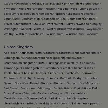
Oxford
Oxfordshire
Peak District National Park
Penrith
Peterborough
Plymouth
Poole
Portsmouth
Preston
Reading
Royal Tunbridge Wells
Salisbury
Scarborough
Sheffield
Shropshire
Skegness
Somerset
South Coast
Southampton
Southend-on-Sea
Southport
St Albans
St Ives
Staffordshire
Stoke-on-Trent
Suffolk
Surrey
Swindon
Torquay
Warrington
Warwick
Watford
West Midlands
West Sussex
Weymouth
Whitby
Wiltshire
Winchester
Windermere
Windsor
York
Yorkshire
United Kingdom
Aberdeen
Altrincham
Bath
Bedford
Bedfordshire
Belfast
Berkshire
Birmingham
Bishop's Stortford
Blackpool
Borehamwood
Bournemouth
Brighton
Bristol
Buckinghamshire
Bury St Edmunds
Cambridge
Cambridgeshire
Canterbury
Cardiff
Channel Islands
Cheltenham
Cheshire
Chester
Cirencester
Colchester
Cornwall
Cotswolds
Coventry
Crawley
Cumbria
Dartford
Derby
Derbyshire
Devon
Doncaster
Dorset
Dundee
Durham
Durham
East Midlands
East Sussex
Eastbourne
Edinburgh
English Riviera
Eryri National Park
Essex
Exeter
Falmouth
Fareham
Glasgow
Gloucestershire
Great Yarmouth
Guernsey
Guildford
Hampshire
Harrogate
Herefordshire
Hertfordshire
Highland
Hook
Hull
Inverness
Ipswich