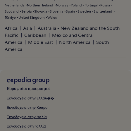
Netherlands
Northern Ireland
Norway
Poland
Portugal
Russia
Scotland
Serbia
Slovakia
Slovenia
Spain
Sweden
Switzerland
Türkiye
United Kingdom
Wales
Africa
Asia
Australia - New Zealand and the South
Pacific
Caribbean
Mexico and Central
America
Middle East
North America
South
America
Κορυφαίοι προορισμοί
Ξενοδοχεία στην Ελλάδ��
Ξενοδοχεία στην Κύπρο
Ξενοδοχεία στην Ιταλία
Ξενοδοχεία στη Γαλλία