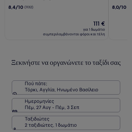
Imperial
Grand
8.4
8.0
8,4/10
8,0/10
(1132)
(1
Torquay
Hotel
στα
στα
10,
10,
(1132)
Η
(1009)
111 €
τιμή
για 1 δωμάτιο
είναι
συμπεριλαμβάνονται φόροι και τέλη
111 €
Ξεκινήστε να οργανώνετε το ταξίδι σας
Πού πάτε;
Τόρκι, Αγγλία, Ηνωμένο Βασίλειο
Ημερομηνίες
Πέμ, 27 Αυγ - Πέμ, 3 Σεπ
Ταξιδιώτες
2 ταξιδιώτες, 1 δωμάτιο