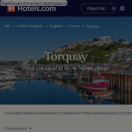
Παράλειψη στο κύριο περιεχόμενο
Λήψη της
εφαρμογής
GO
United Kingdom
England
Devon
Torquay
Torquay
What you need to know before you go
GO GUIDES
TORQUAY
ΑΞΙΟΘΈΑΤΑ
ΦΑΓΗΤΌ
ΨΏΝΙΑ
ΝΥΧΤΕΡΙΝΉ ΖΩΉ
ΞΕΝΟΔΟΧΕΊΑ ΣΤΟΝ ΠΡ
Περιεχόμενο