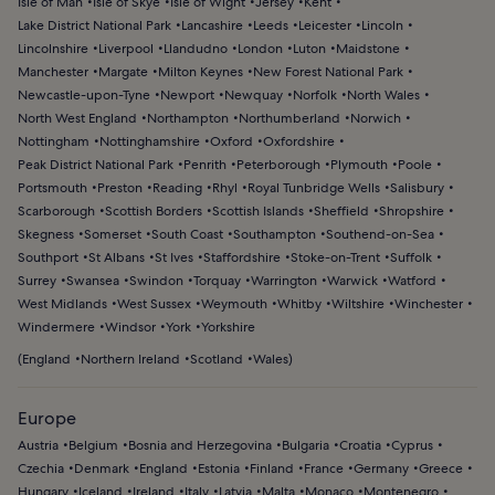
Isle of Man
Isle of Skye
Isle of Wight
Jersey
Kent
Lake District National Park
Lancashire
Leeds
Leicester
Lincoln
Lincolnshire
Liverpool
Llandudno
London
Luton
Maidstone
Manchester
Margate
Milton Keynes
New Forest National Park
Newcastle-upon-Tyne
Newport
Newquay
Norfolk
North Wales
North West England
Northampton
Northumberland
Norwich
Nottingham
Nottinghamshire
Oxford
Oxfordshire
Peak District National Park
Penrith
Peterborough
Plymouth
Poole
Portsmouth
Preston
Reading
Rhyl
Royal Tunbridge Wells
Salisbury
Scarborough
Scottish Borders
Scottish Islands
Sheffield
Shropshire
Skegness
Somerset
South Coast
Southampton
Southend-on-Sea
Southport
St Albans
St Ives
Staffordshire
Stoke-on-Trent
Suffolk
Surrey
Swansea
Swindon
Torquay
Warrington
Warwick
Watford
West Midlands
West Sussex
Weymouth
Whitby
Wiltshire
Winchester
Windermere
Windsor
York
Yorkshire
(
England
Northern Ireland
Scotland
Wales
)
Europe
Austria
Belgium
Bosnia and Herzegovina
Bulgaria
Croatia
Cyprus
Czechia
Denmark
England
Estonia
Finland
France
Germany
Greece
Hungary
Iceland
Ireland
Italy
Latvia
Malta
Monaco
Montenegro