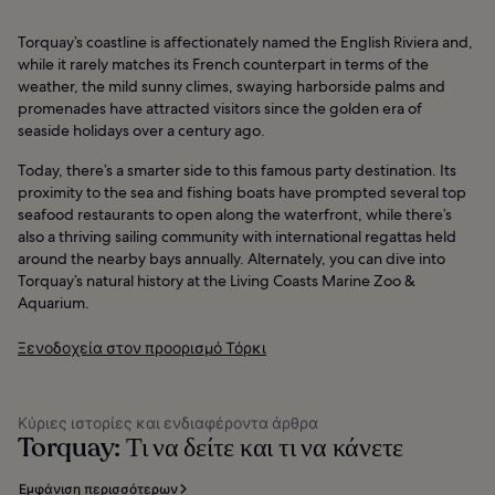
Torquay’s coastline is affectionately named the English Riviera and,
while it rarely matches its French counterpart in terms of the
weather, the mild sunny climes, swaying harborside palms and
promenades have attracted visitors since the golden era of
seaside holidays over a century ago.
Today, there’s a smarter side to this famous party destination. Its
proximity to the sea and fishing boats have prompted several top
seafood restaurants to open along the waterfront, while there’s
also a thriving sailing community with international regattas held
around the nearby bays annually. Alternately, you can dive into
Torquay’s natural history at the Living Coasts Marine Zoo &
Aquarium.
Ξενοδοχεία στον προορισμό Τόρκι
Κύριες ιστορίες και ενδιαφέροντα άρθρα
Torquay: Τι να δείτε και τι να κάνετε
Εμφάνιση περισσότερων