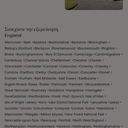
Συνεχίστε την εξερεύνηση
England
Altrincham
Bath
Bedford
Bedfordshire
Berkshire
Birmingham
Bishop's Stortford
Blackpool
Borehamwood
Bournemouth
Brighton
Bristol
Buckinghamshire
Bury St Edmunds
Cambridge
Cambridgeshire
Canterbury
Channel Islands
Cheltenham
Cheshire
Chester
Cirencester
Colchester
Cornwall
Cotswolds
Coventry
Crawley
Cumbria
Dartford
Derby
Derbyshire
Devon
Doncaster
Dorset
Durham
Durham
East Midlands
East Sussex
Eastbourne
English Riviera
Essex
Exeter
Falmouth
Fareham
Gloucestershire
Great Yarmouth
Guernsey
Guildford
Hampshire
Harrogate
Herefordshire
Hertfordshire
Hook
Hull
Ipswich
Isle of Man
Isle of Wight
Jersey
Kent
Lake District National Park
Lancashire
Leeds
Leicester
Lincoln
Lincolnshire
Liverpool
London
Luton
Maidstone
Manchester
Margate
Milton Keynes
New Forest National Park
Newcastle-upon-Tyne
Newquay
Norfolk
North West England
Northampton
Northumberland
Norwich
Nottingham
Nottinghamshire