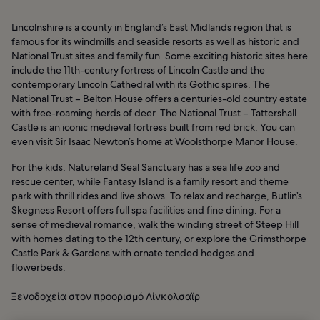
Lincolnshire is a county in England’s East Midlands region that is
famous for its windmills and seaside resorts as well as historic and
National Trust sites and family fun. Some exciting historic sites here
include the 11th-century fortress of Lincoln Castle and the
contemporary Lincoln Cathedral with its Gothic spires. The
National Trust – Belton House offers a centuries-old country estate
with free-roaming herds of deer. The National Trust – Tattershall
Castle is an iconic medieval fortress built from red brick. You can
even visit Sir Isaac Newton’s home at Woolsthorpe Manor House.
For the kids, Natureland Seal Sanctuary has a sea life zoo and
rescue center, while Fantasy Island is a family resort and theme
park with thrill rides and live shows. To relax and recharge, Butlin’s
Skegness Resort offers full spa facilities and fine dining. For a
sense of medieval romance, walk the winding street of Steep Hill
with homes dating to the 12th century, or explore the Grimsthorpe
Castle Park & Gardens with ornate tended hedges and
flowerbeds.
Ξενοδοχεία στον προορισμό Λίνκολσαϊρ