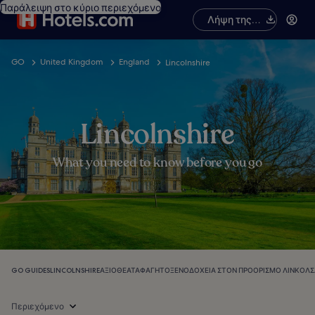
Παράλειψη στο κύριο περιεχόμενο
Λήψη της
εφαρμογής
GO
United Kingdom
England
Lincolnshire
Lincolnshire
What you need to know before you go
GO GUIDES
LINCOLNSHIRE
ΑΞΙΟΘΈΑΤΑ
ΦΑΓΗΤΌ
ΞΕΝΟΔΟΧΕΊΑ ΣΤΟΝ ΠΡΟΟΡΙΣΜΌ ΛΊΝΚΟΛΣ
Περιεχόμενο