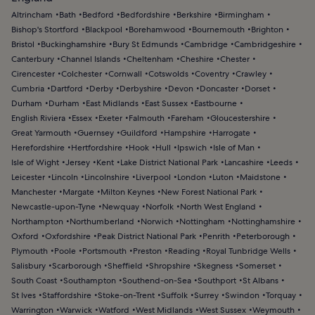
Altrincham
Bath
Bedford
Bedfordshire
Berkshire
Birmingham
Bishop's Stortford
Blackpool
Borehamwood
Bournemouth
Brighton
Bristol
Buckinghamshire
Bury St Edmunds
Cambridge
Cambridgeshire
Canterbury
Channel Islands
Cheltenham
Cheshire
Chester
Cirencester
Colchester
Cornwall
Cotswolds
Coventry
Crawley
Cumbria
Dartford
Derby
Derbyshire
Devon
Doncaster
Dorset
Durham
Durham
East Midlands
East Sussex
Eastbourne
English Riviera
Essex
Exeter
Falmouth
Fareham
Gloucestershire
Great Yarmouth
Guernsey
Guildford
Hampshire
Harrogate
Herefordshire
Hertfordshire
Hook
Hull
Ipswich
Isle of Man
Isle of Wight
Jersey
Kent
Lake District National Park
Lancashire
Leeds
Leicester
Lincoln
Lincolnshire
Liverpool
London
Luton
Maidstone
Manchester
Margate
Milton Keynes
New Forest National Park
Newcastle-upon-Tyne
Newquay
Norfolk
North West England
Northampton
Northumberland
Norwich
Nottingham
Nottinghamshire
Oxford
Oxfordshire
Peak District National Park
Penrith
Peterborough
Plymouth
Poole
Portsmouth
Preston
Reading
Royal Tunbridge Wells
Salisbury
Scarborough
Sheffield
Shropshire
Skegness
Somerset
South Coast
Southampton
Southend-on-Sea
Southport
St Albans
St Ives
Staffordshire
Stoke-on-Trent
Suffolk
Surrey
Swindon
Torquay
Warrington
Warwick
Watford
West Midlands
West Sussex
Weymouth