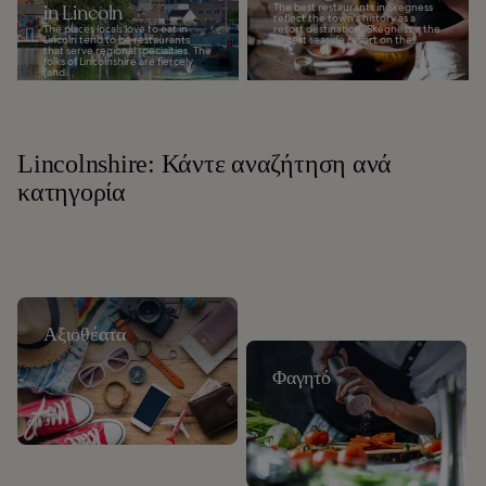
in Lincoln
The best restaurants in Skegness
reflect the town's history as a
The places locals love to eat in
resort destination. Skegness is the
Lincoln tend to be restaurants
largest seaside resort on the...
that serve regional specialties. The
folks of Lincolnshire are fiercely
(and...
Lincolnshire: Κάντε αναζήτηση ανά
κατηγορία
Αξιοθέατα
Φαγητό