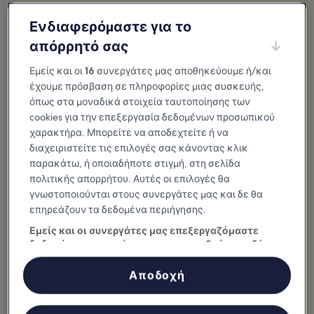
Ποιος είναι ο επόμενος προορισμός σας;
Ενδιαφερόμαστε για το
Κορυφαίοι προορισμοί σε
απόρρητό σας
Lincolnshire
Εμείς και οι
16
συνεργάτες μας αποθηκεύουμε ή/και
έχουμε πρόσβαση σε πληροφορίες μιας συσκευής,
Skegness
Lincoln
όπως στα μοναδικά στοιχεία ταυτοποίησης των
Skegness is a large seaside town
Lincoln is a city dwarfed by its
on England’s Lincolnshire coast
towering medieval cathedral,
cookies για την επεξεργασία δεδομένων προσωπικού
offering lots of exciting, scenic and
which has witnessed centuries of
fun activities to thrill adults and...
royal intrigue and faithful
pilgrims...
χαρακτήρα. Μπορείτε να αποδεχτείτε ή να
διαχειριστείτε τις επιλογές σας κάνοντας κλικ
παρακάτω, ή οποιαδήποτε στιγμή, στη σελίδα
πολιτικής απορρήτου. Αυτές οι επιλογές θα
γνωστοποιούνται στους συνεργάτες μας και δε θα
επηρεάζουν τα δεδομένα περιήγησης.
Κύριες ιστορίες και ενδιαφέροντα άρθρα
Lincolnshire: Τι να δείτε και τι να
Εμείς και οι συνεργάτες μας επεξεργαζόμαστε
κάνετε
δεδομένα προκειμένου να παρασχεθούν τα εξής:
Χρήση επακριβών δεδομένων γεωεντοπισμού. Ακριβής σάρωση
χαρακτηριστικών συσκευής για αναγνώριση ταυτότητας.
Αποδοχή
Εμφάνιση περισσότερων
Αποθήκευση ή/και πρόσβαση στα δεδομένα μιας συσκευής.
Εξατομικευμένη διαφήμιση και περιεχόμενο, μέτρηση διαφήμισης
και περιεχομένου, έρευνα κοινού και ανάπτυξη υπηρεσιών.
9 Best Things to Do
10 Instagrammable