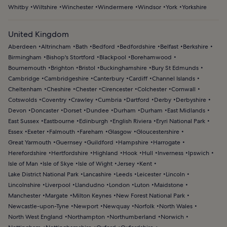
Whitby
Wiltshire
Winchester
Windermere
Windsor
York
Yorkshire
United Kingdom
Aberdeen
Altrincham
Bath
Bedford
Bedfordshire
Belfast
Berkshire
Birmingham
Bishop's Stortford
Blackpool
Borehamwood
Bournemouth
Brighton
Bristol
Buckinghamshire
Bury St Edmunds
Cambridge
Cambridgeshire
Canterbury
Cardiff
Channel Islands
Cheltenham
Cheshire
Chester
Cirencester
Colchester
Cornwall
Cotswolds
Coventry
Crawley
Cumbria
Dartford
Derby
Derbyshire
Devon
Doncaster
Dorset
Dundee
Durham
Durham
East Midlands
East Sussex
Eastbourne
Edinburgh
English Riviera
Eryri National Park
Essex
Exeter
Falmouth
Fareham
Glasgow
Gloucestershire
Great Yarmouth
Guernsey
Guildford
Hampshire
Harrogate
Herefordshire
Hertfordshire
Highland
Hook
Hull
Inverness
Ipswich
Isle of Man
Isle of Skye
Isle of Wight
Jersey
Kent
Lake District National Park
Lancashire
Leeds
Leicester
Lincoln
Lincolnshire
Liverpool
Llandudno
London
Luton
Maidstone
Manchester
Margate
Milton Keynes
New Forest National Park
Newcastle-upon-Tyne
Newport
Newquay
Norfolk
North Wales
North West England
Northampton
Northumberland
Norwich