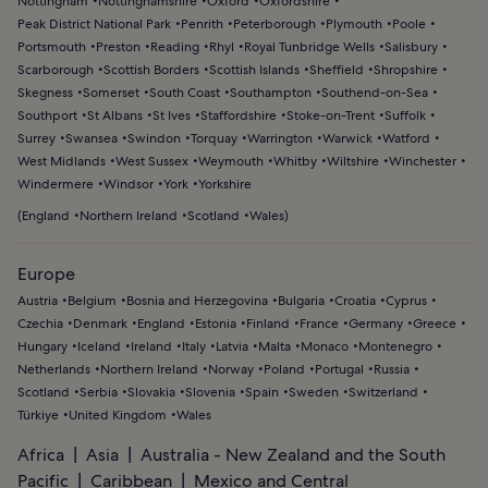
Nottingham
Nottinghamshire
Oxford
Oxfordshire
Peak District National Park
Penrith
Peterborough
Plymouth
Poole
Portsmouth
Preston
Reading
Rhyl
Royal Tunbridge Wells
Salisbury
Scarborough
Scottish Borders
Scottish Islands
Sheffield
Shropshire
Skegness
Somerset
South Coast
Southampton
Southend-on-Sea
Southport
St Albans
St Ives
Staffordshire
Stoke-on-Trent
Suffolk
Surrey
Swansea
Swindon
Torquay
Warrington
Warwick
Watford
West Midlands
West Sussex
Weymouth
Whitby
Wiltshire
Winchester
Windermere
Windsor
York
Yorkshire
(
England
Northern Ireland
Scotland
Wales
)
Europe
Austria
Belgium
Bosnia and Herzegovina
Bulgaria
Croatia
Cyprus
Czechia
Denmark
England
Estonia
Finland
France
Germany
Greece
Hungary
Iceland
Ireland
Italy
Latvia
Malta
Monaco
Montenegro
Netherlands
Northern Ireland
Norway
Poland
Portugal
Russia
Scotland
Serbia
Slovakia
Slovenia
Spain
Sweden
Switzerland
Türkiye
United Kingdom
Wales
Africa
Asia
Australia - New Zealand and the South
Pacific
Caribbean
Mexico and Central