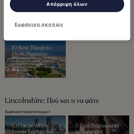
Κατάλογος συνεργατών (προμηθευτές)
in Lincoln
Places in Lincoln
Απόρριψη όλων
The best things to do in Lincoln
Lincoln is quite an Instagrammable
embrace both the city’s long and
city. These days we’re always
remarkable history as well as its
looking for the next best shot to
modern and lively atmosphere.
mail and, if you’re looking to...
The city...
Εμφάνιση σκοπών
10 Best Things to
Do in Skegness
Skegness is where you can find an
array of great seaside traditions,
promising there's always
something awesome to see and
do during your...
Lincolnshire: Πού και τι να φάτε
Εμφάνιση περισσότερων
10 Places Where
5 Best Restaurants
Locals Love to Eat
in Skegness