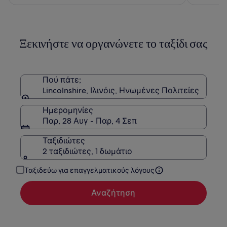
118 €
178 €,
δείτε
περισσότερες
πληροφορίες
Ξεκινήστε να οργανώνετε το ταξίδι σας
σχετικά
με
τη
Στάνταρ
τιμή.
Πού πάτε;
Lincolnshire, Ιλινόις, Ηνωμένες Πολιτείες
Ημερομηνίες
Παρ, 28 Αυγ - Παρ, 4 Σεπ
Ταξιδιώτες
2 ταξιδιώτες, 1 δωμάτιο
Ταξιδεύω για επαγγελματικούς λόγους
Αναζήτηση