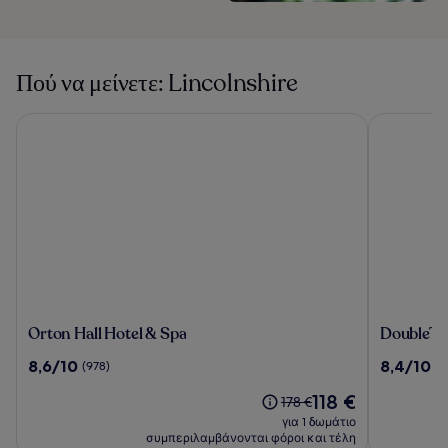
Πού να μείνετε: Lincolnshire
Orton Hall Hotel & Spa
DoubleTree
Orton
DoubleTr
Orton Hall Hotel & Spa
DoubleTre
Hall
by
8.6
8.4
8,6/10
8,4/10
(978)
(1
Hotel
Hilton
στα
στα
&
Lincoln
Η
118 €
10,
10,
Η
178 €
Spa
τιμή
(978)
(1008)
τιμή
για 1 δωμάτιο
είναι
ήταν
συμπεριλαμβάνονται φόροι και τέλη