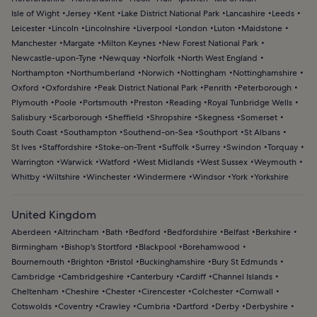
Isle of Wight
Jersey
Kent
Lake District National Park
Lancashire
Leeds
Leicester
Lincoln
Lincolnshire
Liverpool
London
Luton
Maidstone
Manchester
Margate
Milton Keynes
New Forest National Park
Newcastle-upon-Tyne
Newquay
Norfolk
North West England
Northampton
Northumberland
Norwich
Nottingham
Nottinghamshire
Oxford
Oxfordshire
Peak District National Park
Penrith
Peterborough
Plymouth
Poole
Portsmouth
Preston
Reading
Royal Tunbridge Wells
Salisbury
Scarborough
Sheffield
Shropshire
Skegness
Somerset
South Coast
Southampton
Southend-on-Sea
Southport
St Albans
St Ives
Staffordshire
Stoke-on-Trent
Suffolk
Surrey
Swindon
Torquay
Warrington
Warwick
Watford
West Midlands
West Sussex
Weymouth
Whitby
Wiltshire
Winchester
Windermere
Windsor
York
Yorkshire
United Kingdom
Aberdeen
Altrincham
Bath
Bedford
Bedfordshire
Belfast
Berkshire
Birmingham
Bishop's Stortford
Blackpool
Borehamwood
Bournemouth
Brighton
Bristol
Buckinghamshire
Bury St Edmunds
Cambridge
Cambridgeshire
Canterbury
Cardiff
Channel Islands
Cheltenham
Cheshire
Chester
Cirencester
Colchester
Cornwall
Cotswolds
Coventry
Crawley
Cumbria
Dartford
Derby
Derbyshire