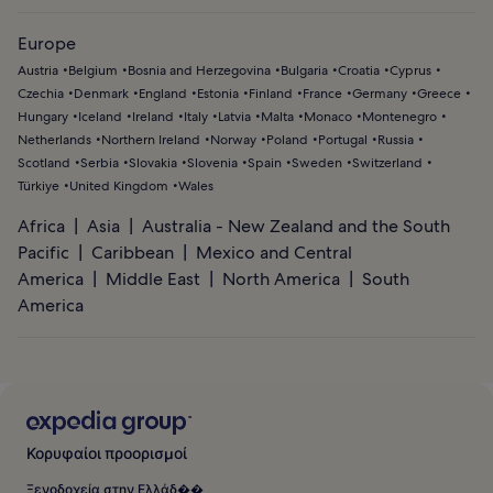
Europe
Austria
Belgium
Bosnia and Herzegovina
Bulgaria
Croatia
Cyprus
Czechia
Denmark
England
Estonia
Finland
France
Germany
Greece
Hungary
Iceland
Ireland
Italy
Latvia
Malta
Monaco
Montenegro
Netherlands
Northern Ireland
Norway
Poland
Portugal
Russia
Scotland
Serbia
Slovakia
Slovenia
Spain
Sweden
Switzerland
Türkiye
United Kingdom
Wales
Africa
Asia
Australia - New Zealand and the South
Pacific
Caribbean
Mexico and Central
America
Middle East
North America
South
America
Κορυφαίοι προορισμοί
Ξενοδοχεία στην Ελλάδ��