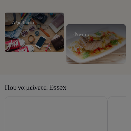
Αξιοθέατα
Φαγητό
Πού να μείνετε: Essex
Radisson Blu Hotel London Stansted Airport
Hampton by