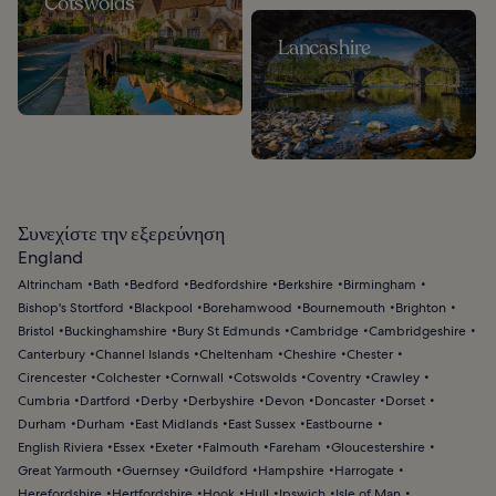
Cotswolds
Lancashire
Συνεχίστε την εξερεύνηση
England
Altrincham
Bath
Bedford
Bedfordshire
Berkshire
Birmingham
Bishop's Stortford
Blackpool
Borehamwood
Bournemouth
Brighton
Bristol
Buckinghamshire
Bury St Edmunds
Cambridge
Cambridgeshire
Canterbury
Channel Islands
Cheltenham
Cheshire
Chester
Cirencester
Colchester
Cornwall
Cotswolds
Coventry
Crawley
Cumbria
Dartford
Derby
Derbyshire
Devon
Doncaster
Dorset
Durham
Durham
East Midlands
East Sussex
Eastbourne
English Riviera
Essex
Exeter
Falmouth
Fareham
Gloucestershire
Great Yarmouth
Guernsey
Guildford
Hampshire
Harrogate
Herefordshire
Hertfordshire
Hook
Hull
Ipswich
Isle of Man