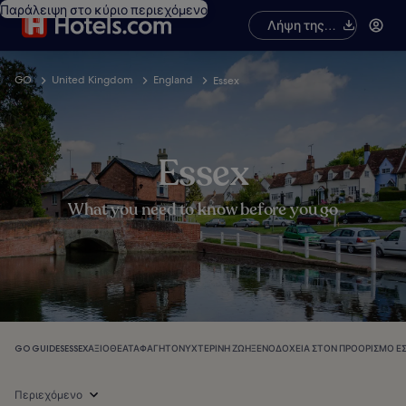
Παράλειψη στο κύριο περιεχόμενο
Λήψη της
εφαρμογής
GO
United Kingdom
England
Essex
Essex
What you need to know before you go
GO GUIDES
ESSEX
ΑΞΙΟΘΈΑΤΑ
ΦΑΓΗΤΌ
ΝΥΧΤΕΡΙΝΉ ΖΩΉ
ΞΕΝΟΔΟΧΕΊΑ ΣΤΟΝ ΠΡΟΟΡΙΣΜΌ Έ
Περιεχόμενο