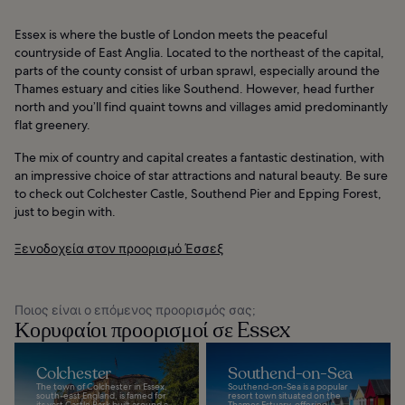
Essex is where the bustle of London meets the peaceful
countryside of East Anglia. Located to the northeast of the capital,
parts of the county consist of urban sprawl, especially around the
Thames estuary and cities like Southend. However, head further
north and you’ll find quaint towns and villages amid predominantly
flat greenery.
The mix of country and capital creates a fantastic destination, with
an impressive choice of star attractions and natural beauty. Be sure
to check out Colchester Castle, Southend Pier and Epping Forest,
just to begin with.
Ξενοδοχεία στον προορισμό Έσσεξ
Ποιος είναι ο επόμενος προορισμός σας;
Κορυφαίοι προορισμοί σε Essex
Colchester
Southend-on-Sea
The town of Colchester in Essex,
Southend-on-Sea is a popular
south-east England, is famed for
resort town situated on the
its vast Castle Park built around a
Thames Estuary, offering