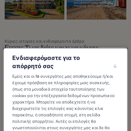
gigantic Norman Keep on the...
amusement parks, museums,
shopping, scenic views and even...
Κύριες ιστορίες και ενδιαφέροντα άρθρα
Essex: Τι να δείτε και τι να κάνετε
Ενδιαφερόμαστε για το
Εμφάνιση περισσότερων
απόρρητό σας
10 Best Things to
10 Most
Εμείς και οι
16
συνεργάτες μας αποθηκεύουμε ή/και
Do in Essex
Picturesque Villages
έχουμε πρόσβαση σε πληροφορίες μιας συσκευής,
Essex has long suffered from an
in Essex
unfair reputation of being a
county that’s only saving grace is
Take a road trip to the picturesque
όπως στα μοναδικά στοιχεία ταυτοποίησης των
its proximity to London. But that’s
villages of Essex, most of which
far from...
reflect the county’s agricultural
cookies για την επεξεργασία δεδομένων προσωπικού
history. Many feature windmills,
some...
χαρακτήρα. Μπορείτε να αποδεχτείτε ή να
διαχειριστείτε τις επιλογές σας κάνοντας κλικ
παρακάτω, ή οποιαδήποτε στιγμή, στη σελίδα
10 Best Things to
10 Best Things to
πολιτικής απορρήτου. Αυτές οι επιλογές θα
Do in Southend-on-
Do in Colchester
γνωστοποιούνται στους συνεργάτες μας και δε θα