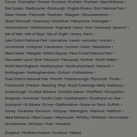
Devon
Doncaster
Dorset
Dundee
Durham
Durham
East Midlands
East Sussex
Eastbourne
Edinburgh
English Riviera
Eryri National Park
Essex
Exeter
Falmouth
Fareham
Glasgow
Gloucestershire
Great Yarmouth
Guernsey
Guildford
Hampshire
Harrogate
Herefordshire
Hertfordshire
Highland
Hook
Hull
Inverness
Ipswich
Isle of Man
Isle of Skye
Isle of Wight
Jersey
Kent
Lake District National Park
Lancashire
Leeds
Leicester
Lincoln
Lincolnshire
Liverpool
Llandudno
London
Luton
Maidstone
Manchester
Margate
Milton Keynes
New Forest National Park
Newcastle-upon-Tyne
Newport
Newquay
Norfolk
North Wales
North West England
Northampton
Northumberland
Norwich
Nottingham
Nottinghamshire
Oxford
Oxfordshire
Peak District National Park
Penrith
Peterborough
Plymouth
Poole
Portsmouth
Preston
Reading
Rhyl
Royal Tunbridge Wells
Salisbury
Scarborough
Scottish Borders
Scottish Islands
Sheffield
Shropshire
Skegness
Somerset
South Coast
Southampton
Southend-on-Sea
Southport
St Albans
St Ives
Staffordshire
Stoke-on-Trent
Suffolk
Surrey
Swansea
Swindon
Torquay
Warrington
Warwick
Watford
West Midlands
West Sussex
Weymouth
Whitby
Wiltshire
Winchester
Windermere
Windsor
York
Yorkshire
(
England
Northern Ireland
Scotland
Wales
)