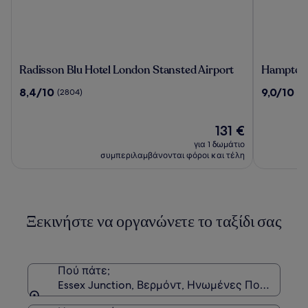
Radisson
Hampton
Radisson Blu Hotel London Stansted Airport
Hampton 
Blu
by
8.4
9.0
8,4/10
9,0/10
(2804)
(2
Hotel
Hilton
στα
στα
London
London
10,
10,
Stansted
Stansted
(2804)
Η
(2456)
131 €
Airport
Airport
τιμή
για 1 δωμάτιο
είναι
συμπεριλαμβάνονται φόροι και τέλη
131 €
Ξεκινήστε να οργανώνετε το ταξίδι σας
Πού πάτε;
Essex Junction, Βερμόντ, Ηνωμένες Πολιτείες