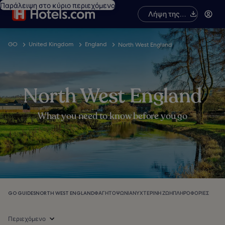
Παράλειψη στο κύριο περιεχόμενο
Λήψη της
εφαρμογής
GO
United Kingdom
England
North West England
North West England
What you need to know before you go
GO GUIDES
NORTH WEST ENGLAND
ΦΑΓΗΤΌ
ΨΏΝΙΑ
ΝΥΧΤΕΡΙΝΉ ΖΩΉ
ΠΛΗΡΟΦΟΡΊΕΣ
Περιεχόμενο