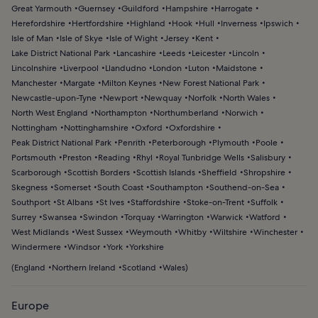
Great Yarmouth
Guernsey
Guildford
Hampshire
Harrogate
Herefordshire
Hertfordshire
Highland
Hook
Hull
Inverness
Ipswich
Isle of Man
Isle of Skye
Isle of Wight
Jersey
Kent
Lake District National Park
Lancashire
Leeds
Leicester
Lincoln
Lincolnshire
Liverpool
Llandudno
London
Luton
Maidstone
Manchester
Margate
Milton Keynes
New Forest National Park
Newcastle-upon-Tyne
Newport
Newquay
Norfolk
North Wales
North West England
Northampton
Northumberland
Norwich
Nottingham
Nottinghamshire
Oxford
Oxfordshire
Peak District National Park
Penrith
Peterborough
Plymouth
Poole
Portsmouth
Preston
Reading
Rhyl
Royal Tunbridge Wells
Salisbury
Scarborough
Scottish Borders
Scottish Islands
Sheffield
Shropshire
Skegness
Somerset
South Coast
Southampton
Southend-on-Sea
Southport
St Albans
St Ives
Staffordshire
Stoke-on-Trent
Suffolk
Surrey
Swansea
Swindon
Torquay
Warrington
Warwick
Watford
West Midlands
West Sussex
Weymouth
Whitby
Wiltshire
Winchester
Windermere
Windsor
York
Yorkshire
(
England
Northern Ireland
Scotland
Wales
)
Europe