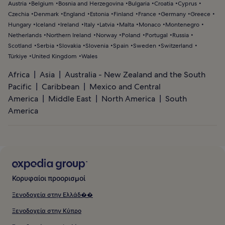
Austria
Belgium
Bosnia and Herzegovina
Bulgaria
Croatia
Cyprus
Czechia
Denmark
England
Estonia
Finland
France
Germany
Greece
Hungary
Iceland
Ireland
Italy
Latvia
Malta
Monaco
Montenegro
Netherlands
Northern Ireland
Norway
Poland
Portugal
Russia
Scotland
Serbia
Slovakia
Slovenia
Spain
Sweden
Switzerland
Türkiye
United Kingdom
Wales
Africa
Asia
Australia - New Zealand and the South
Pacific
Caribbean
Mexico and Central
America
Middle East
North America
South
America
Κορυφαίοι προορισμοί
Ξενοδοχεία στην Ελλάδ��
Ξενοδοχεία στην Κύπρο