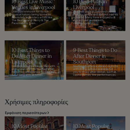
10 Best Live Music
10 Best Pubs in
Venues in Liverpool
Liverpool
Liverpool is known for its rich
The best pubs in Liverpool crowd
musical history being home to
the city centre and spill out into its
absolutely legendary artists like
suburbs. Many have enjoyed a
The Beatles and Gerry & The
storied past, some with
Pacemakers. Even...
connections to...
10 Best Things to
9 Best Things to Do
Do After Dinner in
After Dinner in
Liverpool
Southport
Liverpool’s nightlife is packed with
Southport offers a vibrant nightlife
all manner of thrills to enjoy after
with many options available for
dark. This city is renowned for its
you to enjoy after dinner, such as
fun-loving and, at times...
casino games, live performances...
Χρήσιμες πληροφορίες
Εμφάνιση περισσότερων
10 Most Popular
10 Most Popular