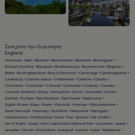
Συνεχίστε την εξερεύνηση
England
Altrincham
Bath
Bedford
Bedfordshire
Berkshire
Birmingham
Bishop's Stortford
Blackpool
Borehamwood
Bournemouth
Brighton
Bristol
Buckinghamshire
Bury St Edmunds
Cambridge
Cambridgeshire
Canterbury
Channel Islands
Cheltenham
Cheshire
Chester
Cirencester
Colchester
Cornwall
Cotswolds
Coventry
Crawley
Cumbria
Dartford
Derby
Derbyshire
Devon
Doncaster
Dorset
Durham
Durham
East Midlands
East Sussex
Eastbourne
English Riviera
Essex
Exeter
Falmouth
Fareham
Gloucestershire
Great Yarmouth
Guernsey
Guildford
Hampshire
Harrogate
Herefordshire
Hertfordshire
Hook
Hull
Ipswich
Isle of Man
Isle of Wight
Jersey
Kent
Lake District National Park
Lancashire
Leeds
Leicester
Lincoln
Lincolnshire
Liverpool
London
Luton
Maidstone