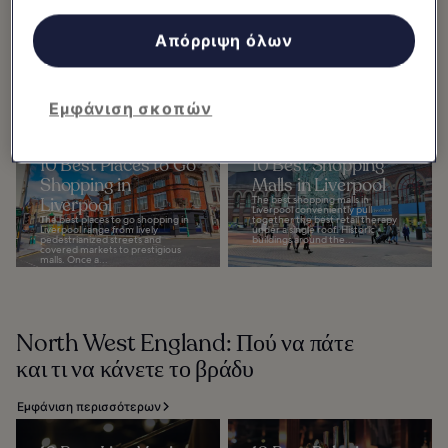
και περιεχομένου, έρευνα κοινού και ανάπτυξη υπηρεσιών.
Κατάλογος συνεργατών (προμηθευτές)
Απόρριψη όλων
North West England: Πού να
ψωνίσετε και τι να αγοράσετε
Εμφάνιση σκοπών
Εμφάνιση περισσότερων
10 Best Places to Go
10 Best Shopping
Shopping in
Malls in Liverpool
Liverpool
The best shopping malls in
Liverpool conveniently pull
The best places to go shopping in
together the best retail therapy
Liverpool range from lively
under a single roof. Historic
pedestrianized streets and
buildings around the...
covered markets to prestigious
malls. Once a...
North West England: Πού να πάτε
και τι να κάνετε το βράδυ
Εμφάνιση περισσότερων