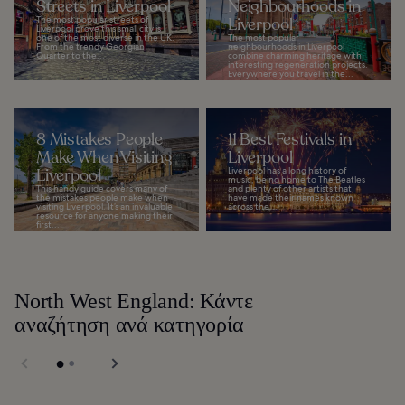
Streets in Liverpool
Neighbourhoods in
The most popular streets of
Liverpool
Liverpool prove this small city is
one of the most diverse in the UK.
The most popular
From the trendy Georgian
neighbourhoods in Liverpool
Quarter to the...
combine charming heritage with
interesting regeneration projects.
Everywhere you travel in the...
8 Mistakes People
11 Best Festivals in
Make When Visiting
Liverpool
Liverpool
Liverpool has a long history of
music, being home to The Beatles
This handy guide covers many of
and plenty of other artists that
the mistakes people make when
have made their names known
visiting Liverpool. It’s an invaluable
across the...
resource for anyone making their
first...
North West England: Κάντε
αναζήτηση ανά κατηγορία