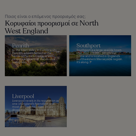
Ποιος είναι ο επόμενος προορισμός σας;
Κορυφαίοι προορισμοί σε North
West England
Penrith
Southport
In the Eden Valley in Cumbria sits
Southport is a large seaside town
Penrith, a town famed as the
that over 90,000 people call
home of Penrith Castle, a 14th-
home and is located in England’s
century edifice that stands on a
northwestern Merseyside region.
lush grassy...
It’s along...
Liverpool
Liverpool revels in its reputation as
one of England's friendliest and
most photogenic cities. Its jaw-
dropping, Gothic Revival-style...