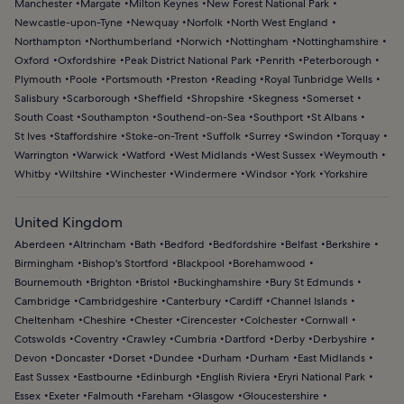
Manchester
Margate
Milton Keynes
New Forest National Park
Newcastle-upon-Tyne
Newquay
Norfolk
North West England
Northampton
Northumberland
Norwich
Nottingham
Nottinghamshire
Oxford
Oxfordshire
Peak District National Park
Penrith
Peterborough
Plymouth
Poole
Portsmouth
Preston
Reading
Royal Tunbridge Wells
Salisbury
Scarborough
Sheffield
Shropshire
Skegness
Somerset
South Coast
Southampton
Southend-on-Sea
Southport
St Albans
St Ives
Staffordshire
Stoke-on-Trent
Suffolk
Surrey
Swindon
Torquay
Warrington
Warwick
Watford
West Midlands
West Sussex
Weymouth
Whitby
Wiltshire
Winchester
Windermere
Windsor
York
Yorkshire
United Kingdom
Aberdeen
Altrincham
Bath
Bedford
Bedfordshire
Belfast
Berkshire
Birmingham
Bishop's Stortford
Blackpool
Borehamwood
Bournemouth
Brighton
Bristol
Buckinghamshire
Bury St Edmunds
Cambridge
Cambridgeshire
Canterbury
Cardiff
Channel Islands
Cheltenham
Cheshire
Chester
Cirencester
Colchester
Cornwall
Cotswolds
Coventry
Crawley
Cumbria
Dartford
Derby
Derbyshire
Devon
Doncaster
Dorset
Dundee
Durham
Durham
East Midlands
East Sussex
Eastbourne
Edinburgh
English Riviera
Eryri National Park
Essex
Exeter
Falmouth
Fareham
Glasgow
Gloucestershire