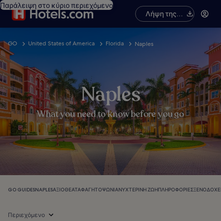
Παράλειψη στο κύριο περιεχόμενο
Λήψη της
εφαρμογής
GO
United States of America
Florida
Naples
Naples
What you need to know before you go
GO GUIDES
NAPLES
ΑΞΙΟΘΈΑΤΑ
ΦΑΓΗΤΌ
ΨΏΝΙΑ
ΝΥΧΤΕΡΙΝΉ ΖΩΉ
ΠΛΗΡΟΦΟΡΊΕΣ
ΞΕΝΟΔΟΧΕ
Περιεχόμενο