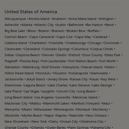
United States of America
Albuquerque
Amelia Island
Anaheim
Anna Maria Island
Arlington
Asheville
Atlanta
Atlantic City
Austin
Baltimore
Bar Harbor
Bend
Big Bear Lake
Biloxi
Boston
Branson
Broken Bow
Buffalo
Cannon Beach
Cape Canaveral
Cape Cod
Cape May
Carlsbad
Catalina Island
Charleston
Charlotte
Chattanooga
Chicago
Cincinnati
Clearwater
Cleveland
Colorado Springs
Columbus
Corpus Christi
Dallas
Daytona Beach
Denver
Destin
Detroit
Door County
Estes Park
Flagstaff
Florida Keys
Fort Lauderdale
Fort Walton Beach
Fort Worth
Galveston
Gatlinburg
Gulf Shores
Hamptons
Hawaii Island
Helen
Hilton Head Island
Honolulu
Houston
Indianapolis
Islamorada
Jacksonville
Jekyll Island
Jersey Shore
Kansas City
Kauai
Key West
Kissimmee
Laguna Beach
Lake Charles
Lake Geneva
Lake George
Lake Placid
Las Vegas
Laughlin
Lincoln City
Long Beach
Long Beach Island
Los Angeles
Louisville
Mackinac Island
Mackinaw City
Malibu
Mammoth Lakes
Martha's Vineyard
Maui
Memphis
Miami
Milwaukee
Minneapolis
Montauk
Monterey
Montville
Myrtle Beach
Napa
Naples
Nashville
New Orleans
New Shoreham
New York
Oahu
Ocean City
Oklahoma City
Orange County
Orlando
Outer Banks
Palm Springs
Panama City