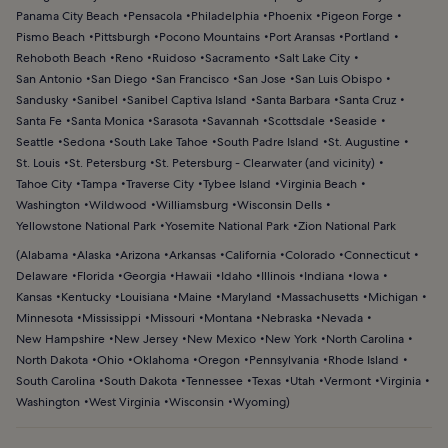
Panama City Beach
Pensacola
Philadelphia
Phoenix
Pigeon Forge
Pismo Beach
Pittsburgh
Pocono Mountains
Port Aransas
Portland
Rehoboth Beach
Reno
Ruidoso
Sacramento
Salt Lake City
San Antonio
San Diego
San Francisco
San Jose
San Luis Obispo
Sandusky
Sanibel
Sanibel Captiva Island
Santa Barbara
Santa Cruz
Santa Fe
Santa Monica
Sarasota
Savannah
Scottsdale
Seaside
Seattle
Sedona
South Lake Tahoe
South Padre Island
St. Augustine
St. Louis
St. Petersburg
St. Petersburg - Clearwater (and vicinity)
Tahoe City
Tampa
Traverse City
Tybee Island
Virginia Beach
Washington
Wildwood
Williamsburg
Wisconsin Dells
Yellowstone National Park
Yosemite National Park
Zion National Park
(
Alabama
Alaska
Arizona
Arkansas
California
Colorado
Connecticut
Delaware
Florida
Georgia
Hawaii
Idaho
Illinois
Indiana
Iowa
Kansas
Kentucky
Louisiana
Maine
Maryland
Massachusetts
Michigan
Minnesota
Mississippi
Missouri
Montana
Nebraska
Nevada
New Hampshire
New Jersey
New Mexico
New York
North Carolina
North Dakota
Ohio
Oklahoma
Oregon
Pennsylvania
Rhode Island
South Carolina
South Dakota
Tennessee
Texas
Utah
Vermont
Virginia
Washington
West Virginia
Wisconsin
Wyoming
)