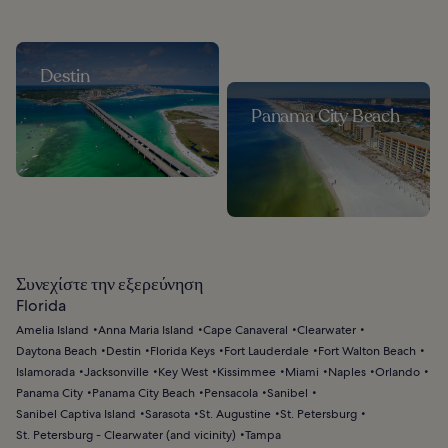
Destin
Panama City Beach
Συνεχίστε την εξερεύνηση
Florida
Amelia Island
Anna Maria Island
Cape Canaveral
Clearwater
Daytona Beach
Destin
Florida Keys
Fort Lauderdale
Fort Walton Beach
Islamorada
Jacksonville
Key West
Kissimmee
Miami
Naples
Orlando
Panama City
Panama City Beach
Pensacola
Sanibel
Sanibel Captiva Island
Sarasota
St. Augustine
St. Petersburg
St. Petersburg - Clearwater (and vicinity)
Tampa