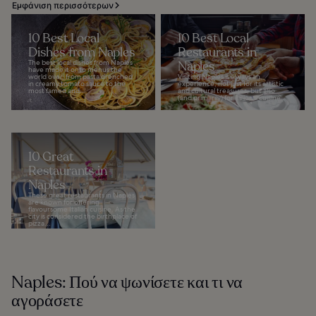
Εμφάνιση περισσότερων
10 Best Local
10 Best Local
Dishes from Naples
Restaurants in
The best local dishes from Naples
Naples
have made it onto menus the
world over, from pasta drenched
Visiting Naples is always an
in creamy tomato sauce to the
experience, not just for its artistic
most famed and...
and cultural treasures, but also
(and primarily) for its local cuisine...
10 Great
Restaurants in
Naples
These great restaurants in Naples
are known for offering
flavoursome Italian cuisine. As the
city is considered the birthplace of
pizza...
Naples: Πού να ψωνίσετε και τι να
αγοράσετε