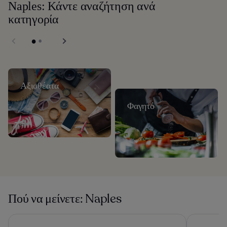
Naples: Κάντε αναζήτηση ανά
κατηγορία
Αξιοθέατα
Φαγητό
Πού να μείνετε: Naples
CX Naples Centrale
Royal Cont