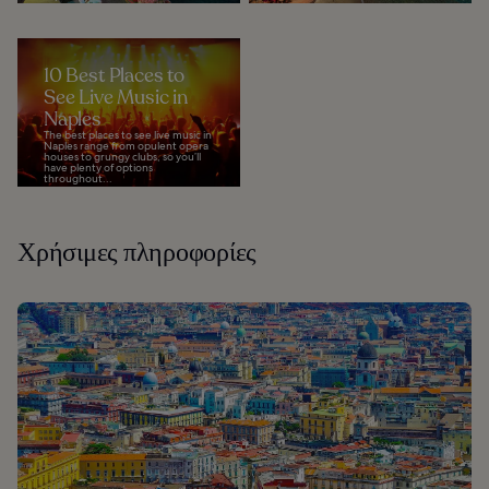
10 Best Places to
See Live Music in
Naples
The best places to see live music in
Naples range from opulent opera
houses to grungy clubs, so you’ll
have plenty of options
throughout...
Χρήσιμες πληροφορίες