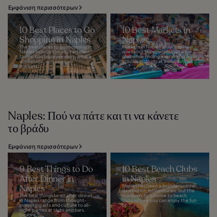
Εμφάνιση περισσότερων
10 Best Places to Go
10 Best Markets in
Shopping in Naples
Naples
The best places to go shopping in
Markets in Naples allow you to
Naples include the city’s artisan
quell your shopping bug at a low
tailors, boutique jewelers, artist's
cost while finding everything from
workshops, and open-air
upscale clothing at a discount to...
markets...
Naples: Πού να πάτε και τι να κάνετε
το βράδυ
Εμφάνιση περισσότερων
9 Best Things to Do
10 Best Beach Clubs
After Dinner in
in Naples
Naples
Naples has been a popular coastal
destination for centuries, but the
The best things to do after dinner
modern city is home to beach
in Naples range from thought-
clubs where you can enjoy the fun
provoking arts and culture to all-
of...
night parties at clubs and bars.
Explore...